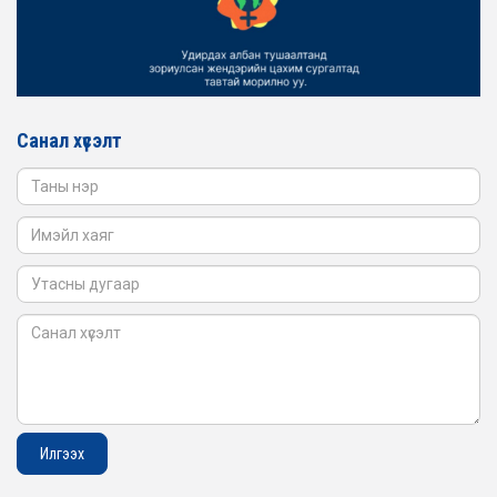
ЖЕНДЭРИЙН ҮНДЭСНИЙ ХОРООНЫ АЖЛЫН АЛБАНЫ
ТӨЛӨӨЛӨЛ БАТЛАН ХАМГААЛАХ ЯАМАНД
АЖИЛЛАВ
2026-02-16
ЖЕНДЭРИЙН ҮНДЭСНИЙ ХОРООНЫ АЖЛЫН АЛБАНЫ
ТӨЛӨӨЛӨЛ САНГИЙН ЯАМАНД АЖИЛЛАВ
Санал хүсэлт
2026-02-05