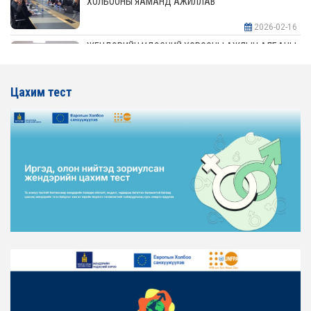
ХОЛБООНЫ ЯАМАНД АЖИЛЛАВ
2026-02-16
ЖЕНДЭРИЙН ҮНДЭСНИЙ ХОРООНЫ АЖЛЫН АЛБАНЫ
ТӨЛӨӨЛӨЛ АЖ ҮЙЛДВЭР, ЭРДЭС БАЯЛАГИЙН
ЯАМАНД АЖИЛЛАВ
Цахим тест
2026-02-16
ЖЕНДЭРИЙН ҮНДЭСНИЙ ХОРООНЫ АЖЛЫН АЛБАНЫ
ТӨЛӨӨЛӨЛ ХОТ БАЙГУУЛАЛТ, БАРИЛГА, ОРОН
СУУЦЖУУЛАЛТЫН ЯАМАНД АЖИЛЛАВ
2026-02-16
ЖЕНДЭРИЙН ЭРХ ТЭГШ БАЙДЛЫГ ХАНГАХ ҮЙЛ
АЖИЛЛАГААГ ЭРЧИМЖҮҮЛЭХ САРЫН ХУВААРЬТАЙ
ТАНИЛЦАНА УУ
2026-02-16
ЖЕНДЭРИЙН ҮНДЭСНИЙ ХОРООНЫ АЖЛЫН АЛБАНЫ
ТӨЛӨӨЛӨЛ ЗАМ ТЭЭВРИЙН ЯАМАНД АЖИЛЛАВ
2026-02-16