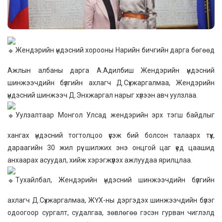
Жендэрийн үндэсний хорооны Нарийн бичгийн дарга бөгөөд
Ажлын албаны дарга А.Адилбиш Жендэрийн үндэсний
шинжээчдийн бүлгийн ахлагч Д.Сүхжаргалмаа, Жендэрийн
үндэсний шинжээч Д.Энхжаргал нарыг хүлээн авч уулзлаа.
Уулзалтаар Монгол Улсад жендэрийн эрх тэгш байдлыг
хангах үндэсний тогтолцоо үүсэж бий болсон талаарх түүх,
дараагийн 30 жил рүү шилжих энэ онцгой цаг үед цаашид
анхаарах асуудал, хийж хэрэгжүүлэх ажлуудаа ярилцлаа.
Тухайлбал, Жендэрийн үндэсний шинжээчдийн бүлгийн
ахлагч Д.Сүхжаргалмаа, ЖҮХ-ны дэргэдэх шинжээчдийн бүлэг
одоогоор сургалт, судалгаа, зөвлөгөө гэсэн гурван чиглэлд