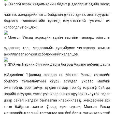
Хөлсгүй асрах хөдөлмөрийн бодит үр дагаврыг эдийн засаг,
нийгэм, жендэрийн тэгш байдлын үүднээс дүгнэх, энэ асуудлыг
бодлого, төлөвлөлтийн түвшинд илүү оновчтой тусгахын ач
холбогдлыг онцлох;
Монгол Улсад асрахуйн эдийн засгийн талаарх ойлголт,
судалгаа, тоон мэдээллийг гүнзгийрүүлэх чиглэлээр хамтын
ажиллагааг өргөжүүлэх боломжийг хэлэлцэв.
ЖҮХ-ны Нарийн бичгийн дарга бөгөөд Ажлын албаны дарга
А.Адилбиш: “Цаашид жендэр нь Монгол Улсын хөгжлийн
бодлого төлөвлөлтийн суурь асуудал учраас малчин
эмэгтэйчүүд, эрэгтэйчүүд, судалгаагаар тэр бүр илрэхгүй байгаа
нарийн асуудал, хэсэг рүү анхаарлаа хандуулах нь зүйтэй гэдэг
дээр санал нэгдэж байгаагаа илэрхийлээд, жендэрийн эрх
тэгш байдлыг хангах үйлсэд хүчин зүтгэж, Монгол Улсад
жендэрийн үндэсний тогтолцоо үүсэн бий болж, хөгжихөд үнэтэй