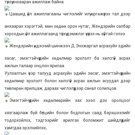
түлхүү анхааран ажиллаж байна.
Цаашид үйл ажиллагааны чиглэлийг илүү өргөжүүлэх тал дээр
анхаарах хэрэгтэй, мөн хөдөө орон нутаг, Жендэрийн салбар
хороодын үйл ажиллагаанд түлхүү дэмжлэг үзүүлэх нь зүйтэй гэлээ.
Жендэрийн үндэсний шинжээч Д.Энхжаргал асрахуйн эдийн
засаг, эмэгтэйчүүдийн хөдөлмөр эрхлэлт ба хөлсгүй асрах
ажлын талаар онцлон ярилаа.
Уулзалтын үеэр талууд асрахуйн эдийн засаг, эмэгтэйчүүдийн
хөдөлмөр эрхлэлт болон хөлсгүй асрах ажлын асуудал дээр
төвлөрөн ярилцаж, дараах чиглэлүүдээр санал солилцов.
Эмэгтэйчүүдийн хөдөлмөрийн зах зээл дэх оролцоог
хязгаарлаж буй бүтцийн болон бодлогын саад бэрхшээлийг
тодорхойлох, тэдгээрийг арилгах боломжит шийдлүүдийг
хамтдаа эрэлхийлэх;