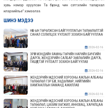
хувь нэмэр оруулсан Та бүхэнд чин сэтгэлийн талархал
илэрхийлье” хэмээлээ.
ШИНЭ МЭДЭЭ
НҮБ-ЫН ТӨРӨЛЖСӨН БАЙГУУЛЛАГЫН ТӨЛӨӨЛӨЛТЭЙ
САНАЛ СОЛИЛЦОХ УУЛЗАЛТ ЗОХИОН БАЙГУУЛЛАА
2026-02-16
ЭРҮҮЛ МЭНДИЙН ЯАМНЫ ТӨРИЙН НАРИЙН БИЧГИЙН
ДАРГА, ЖЕНДЭРИЙН САЛБАР ЗӨВЛӨЛИЙН ДАРГА,
ГИШҮҮДТЭЙ УУЛЗАЛТ ЗОХИОН БАЙГУУЛАВ
2026-02-16
ЖЕНДЭРИЙН ҮНДЭСНИЙ ХОРООНЫ АЖЛЫН АЛБАНЫ
ТӨЛӨӨЛӨЛ ГЭР БҮЛ, ХӨДӨЛМӨР, НИЙГМИЙН
ХАМГААЛЛЫН ЯАМАНД АЖИЛЛАВ
2026-02-16
ЖЕНДЭРИЙН ҮНДЭСНИЙ ХОРООНЫ АЖЛЫН АЛБАНЫ
ТӨЛӨӨЛӨЛ, ЦАХИМ ХӨГЖИЛ, ИННОВАЦ, ХАРИЛЦАА