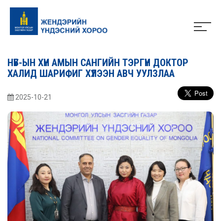
НҮБ-ЫН ХҮН АМЫН САНГИЙН ТЭРГҮҮН ДОКТОР
ХАЛИД ШАРИФИГ ХҮЛЭЭН АВЧ УУЛЗЛАА
2025-10-21