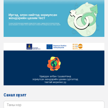
СУУЦЖУУЛАЛТЫН ЯАМАНД АЖИЛЛАВ
2026-02-16
ЖЕНДЭРИЙН ЭРХ ТЭГШ БАЙДЛЫГ ХАНГАХ ҮЙЛ
АЖИЛЛАГААГ ЭРЧИМЖҮҮЛЭХ САРЫН ХУВААРЬТАЙ
ТАНИЛЦАНА УУ
2026-02-16
ЖЕНДЭРИЙН ҮНДЭСНИЙ ХОРООНЫ АЖЛЫН АЛБАНЫ
ТӨЛӨӨЛӨЛ ЗАМ ТЭЭВРИЙН ЯАМАНД АЖИЛЛАВ
2026-02-16
ЖЕНДЭРИЙН ҮНДЭСНИЙ ХОРООНЫ АЖЛЫН АЛБАНЫ
ТӨЛӨӨЛӨЛ БАТЛАН ХАМГААЛАХ ЯАМАНД
АЖИЛЛАВ
2026-02-16
ЖЕНДЭРИЙН ҮНДЭСНИЙ ХОРООНЫ АЖЛЫН АЛБАНЫ
ТӨЛӨӨЛӨЛ САНГИЙН ЯАМАНД АЖИЛЛАВ
Санал хүсэлт
2026-02-05