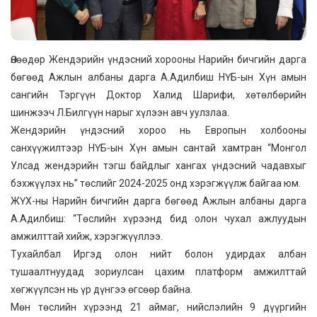
Өнөөдөр Жендэрийн үндэсний хорооны Нарийн бичгийн дарга
бөгөөд Ажлын албаны дарга А.Адилбиш НҮБ-ын Хүн амын
сангийн Тэргүүн Доктор Халид Шарифи, хөтөлбөрийн
шинжээч Л.Билгүүн нарыг хүлээн авч уулзлаа.
Жендэрийн үндэсний хороо нь Европын холбооны
санхүүжилтээр НҮБ-ын Хүн амын сантай хамтран “Монгол
Улсад жендэрийн тэгш байдлыг хангах үндэсний чадавхыг
бэхжүүлэх нь” төслийг 2024-2025 онд хэрэгжүүлж байгаа юм.
ЖҮХ-ны Нарийн бичгийн дарга бөгөөд Ажлын албаны дарга
А.Адилбиш: “Төслийн хүрээнд бид олон чухал ажлуудын
амжилттай хийж, хэрэгжүүллээ.
Тухайлбал Иргэд олон нийт болон удирдах албан
тушаалтнуудад зориулсан цахим платформ амжилттай
хөгжүүлсэн нь үр дүнгээ өгсөөр байна.
Мөн төслийн хүрээнд 21 аймаг, нийслэлийн 9 дүүргийн