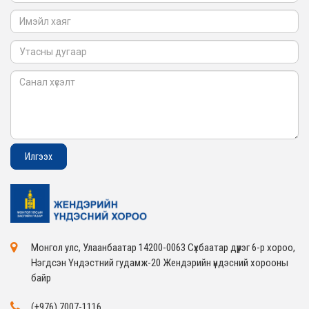
Монгол улс, Улаанбаатар 14200-0063 Сүхбаатар дүүрэг 6-р хороо,
Нэгдсэн Үндэстний гудамж-20 Жендэрийн үндэсний хорооны
байр
(+976) 7007-1116