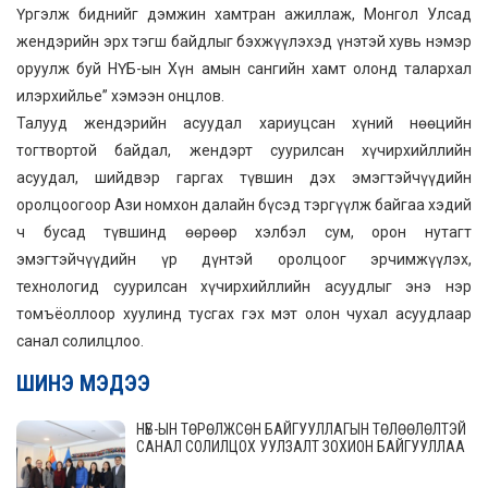
Үргэлж биднийг дэмжин хамтран ажиллаж, Монгол Улсад
жендэрийн эрх тэгш байдлыг бэхжүүлэхэд үнэтэй хувь нэмэр
оруулж буй НҮБ-ын Хүн амын сангийн хамт олонд талархал
илэрхийлье” хэмээн онцлов.
Талууд жендэрийн асуудал хариуцсан хүний нөөцийн
тогтвортой байдал, жендэрт суурилсан хүчирхийллийн
асуудал, шийдвэр гаргах түвшин дэх эмэгтэйчүүдийн
оролцоогоор Ази номхон далайн бүсэд тэргүүлж байгаа хэдий
ч бусад түвшинд өөрөөр хэлбэл сум, орон нутагт
эмэгтэйчүүдийн үр дүнтэй оролцоог эрчимжүүлэх,
технологид суурилсан хүчирхийллийн асуудлыг энэ нэр
томъёоллоор хуулинд тусгах гэх мэт олон чухал асуудлаар
санал солилцлоо.
ШИНЭ МЭДЭЭ
НҮБ-ЫН ТӨРӨЛЖСӨН БАЙГУУЛЛАГЫН ТӨЛӨӨЛӨЛТЭЙ
САНАЛ СОЛИЛЦОХ УУЛЗАЛТ ЗОХИОН БАЙГУУЛЛАА