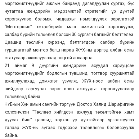
мэргэжилтнүүдийг ажлын байранд дагалдуулан сургах, бүс
нутагтаа жендэрийн мэдрэмжтэй стратегийг үр дүнтэй
хэрэгжүүлэх боломж, чадавхыг нэмэгдүүлэх зорилготой
“Менторшип” хөтөлбөрийг маш амжилттай хэрэгжүүлж,
салбар бүрийн төлөөлөл болсон 30 сургагч багшийг бэлтгэлээ.
Цаашид төслийн хүрээнд бэлтгэгдсэн салбар бүрийн
туршлагатай ментор багш нараа ЖҮХ-ны дэргэд албан ёсны
статусаар ажиллуулахад онцгой анхаарна.
21 аймаг 9 дүүргийн жендэрийн асуудал хариуцсан
мэргэжилтнүүдийг бодлогын түвшинд, тогтвор сууршилтай
ажиллуулахад дэмжлэг үзүүлж, ЖҮХ-ноос албан ёсны
шийдвэр гаргуулах зэрэг олон ажлуудыг хэрэгжүүлэхээр
төлөвлөөд байна.
НҮБ-ын Хүн амын сангийн тэргүүн Доктор Халид Шарифигийн
хэлсэнчлэн “Төслөөр хийгдсэн ажлууд төсөлтэйгөө хамт
дуусах биш” цаашид хэрхэн үр дүнтэйгээр үргэлжүүлэх
талаар ЖҮХ-ны зүгээс тодорхой төлөвлөгөө боловсруулж
байна.