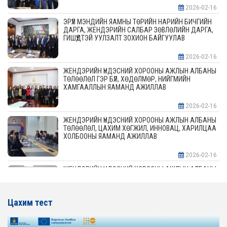
2026-02-16
ЭРҮҮЛ МЭНДИЙН ЯАМНЫ ТӨРИЙН НАРИЙН БИЧГИЙН
ДАРГА, ЖЕНДЭРИЙН САЛБАР ЗӨВЛӨЛИЙН ДАРГА,
ГИШҮҮДТЭЙ УУЛЗАЛТ ЗОХИОН БАЙГУУЛАВ
2026-02-16
ЖЕНДЭРИЙН ҮНДЭСНИЙ ХОРООНЫ АЖЛЫН АЛБАНЫ
ТӨЛӨӨЛӨЛ ГЭР БҮЛ, ХӨДӨЛМӨР, НИЙГМИЙН
ХАМГААЛЛЫН ЯАМАНД АЖИЛЛАВ
2026-02-16
ЖЕНДЭРИЙН ҮНДЭСНИЙ ХОРООНЫ АЖЛЫН АЛБАНЫ
ТӨЛӨӨЛӨЛ, ЦАХИМ ХӨГЖИЛ, ИННОВАЦ, ХАРИЛЦАА
ХОЛБООНЫ ЯАМАНД АЖИЛЛАВ
2026-02-16
ЖЕНДЭРИЙН ҮНДЭСНИЙ ХОРООНЫ АЖЛЫН АЛБАНЫ
ТӨЛӨӨЛӨЛ АЖ ҮЙЛДВЭР, ЭРДЭС БАЯЛАГИЙН
ЯАМАНД АЖИЛЛАВ
Цахим тест
2026-02-16
ЖЕНДЭРИЙН ҮНДЭСНИЙ ХОРООНЫ АЖЛЫН АЛБАНЫ
ТӨЛӨӨЛӨЛ ХОТ БАЙГУУЛАЛТ, БАРИЛГА, ОРОН