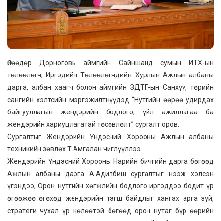
Өнөөдөр Дорноговь аймгийн Сайншанд сумын ИТХ-ын
төлөөлөгч, Иргэдийн Төлөөлөгчдийн Хурлын Ажлын албаны
дарга, албан хаагч болон аймгийн ЗДТГ-ын Санхүү, төрийн
сангийн хэлтсийн мэргэжилтнүүдэд “Нутгийн өөрөө удирдах
байгууллагын жeндэрийн бодлого, үйл ажиллагаа ба
жeндэрийн хариуцлагатай төсөвлөлт” cургалт оров.
Сургалтыг Жендэрийн Үндэсний Хорооны Ажлын албаны
тeхникийн зөвлөх Т.Амгалан чиглүүллээ.
Жендэрийн Үндэсний Хорооны Нарийн бичгийн дарга бөгөөд
Ажлын албаны дарга А.Адилбиш сургалтыг нээж хэлсэн
үгэндээ, Орон нутгийн хөгжлийн бодлого иргэддээ бодит үр
өгөөжөө өгөхөд жeндэрийн тэгш байдлыг хангах арга зүй,
стратeги чухал үр нөлөөтэй бөгөөд орон нутаг бүр өөрийн