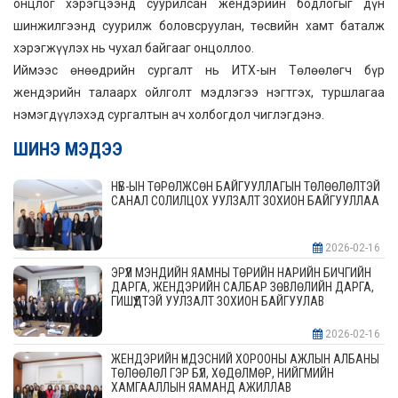
онцлог хэрэгцээнд суурилсан жeндэрийн бодлогыг дүн
шинжилгээнд суурилж боловсруулан, төсвийн хамт баталж
хэрэгжүүлэх нь чухал байгааг онцоллоо.
Иймээс өнөөдрийн сургалт нь ИТХ-ын Төлөөлөгч бүр
жeндэрийн талаарх ойлголт мэдлэгээ нэгтгэх, туршлагаа
нэмэгдүүлэхэд сургалтын ач холбогдол чиглэгдэнэ.
ШИНЭ МЭДЭЭ
НҮБ-ЫН ТӨРӨЛЖСӨН БАЙГУУЛЛАГЫН ТӨЛӨӨЛӨЛТЭЙ
САНАЛ СОЛИЛЦОХ УУЛЗАЛТ ЗОХИОН БАЙГУУЛЛАА
2026-02-16
ЭРҮҮЛ МЭНДИЙН ЯАМНЫ ТӨРИЙН НАРИЙН БИЧГИЙН
ДАРГА, ЖЕНДЭРИЙН САЛБАР ЗӨВЛӨЛИЙН ДАРГА,
ГИШҮҮДТЭЙ УУЛЗАЛТ ЗОХИОН БАЙГУУЛАВ
2026-02-16
ЖЕНДЭРИЙН ҮНДЭСНИЙ ХОРООНЫ АЖЛЫН АЛБАНЫ
ТӨЛӨӨЛӨЛ ГЭР БҮЛ, ХӨДӨЛМӨР, НИЙГМИЙН
ХАМГААЛЛЫН ЯАМАНД АЖИЛЛАВ