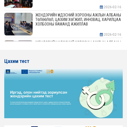
2026-02-16
ЖЕНДЭРИЙН ҮНДЭСНИЙ ХОРООНЫ АЖЛЫН АЛБАНЫ
ТӨЛӨӨЛӨЛ, ЦАХИМ ХӨГЖИЛ, ИННОВАЦ, ХАРИЛЦАА
ХОЛБООНЫ ЯАМАНД АЖИЛЛАВ
2026-02-16
ЖЕНДЭРИЙН ҮНДЭСНИЙ ХОРООНЫ АЖЛЫН АЛБАНЫ
ТӨЛӨӨЛӨЛ АЖ ҮЙЛДВЭР, ЭРДЭС БАЯЛАГИЙН
ЯАМАНД АЖИЛЛАВ
Цахим тест
2026-02-16
ЖЕНДЭРИЙН ҮНДЭСНИЙ ХОРООНЫ АЖЛЫН АЛБАНЫ
ТӨЛӨӨЛӨЛ ХОТ БАЙГУУЛАЛТ, БАРИЛГА, ОРОН
СУУЦЖУУЛАЛТЫН ЯАМАНД АЖИЛЛАВ
2026-02-16
ЖЕНДЭРИЙН ЭРХ ТЭГШ БАЙДЛЫГ ХАНГАХ ҮЙЛ
АЖИЛЛАГААГ ЭРЧИМЖҮҮЛЭХ САРЫН ХУВААРЬТАЙ
ТАНИЛЦАНА УУ
2026-02-16
ЖЕНДЭРИЙН ҮНДЭСНИЙ ХОРООНЫ АЖЛЫН АЛБАНЫ