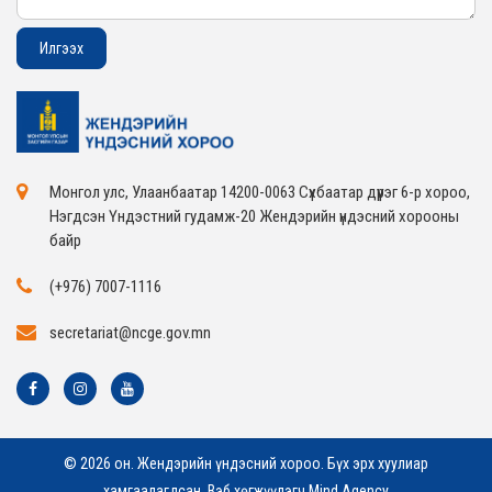
Монгол улс, Улаанбаатар 14200-0063 Сүхбаатар дүүрэг 6-р хороо,
Нэгдсэн Үндэстний гудамж-20 Жендэрийн үндэсний хорооны
байр
(+976) 7007-1116
secretariat@ncge.gov.mn
© 2026 он. Жендэрийн үндэсний хороо. Бүх эрх хуулиар
хамгаалагдсан. Вэб хөгжүүлэгч
Mind Agency