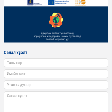
ТӨЛӨӨЛӨЛ ЗАМ ТЭЭВРИЙН ЯАМАНД АЖИЛЛАВ
2026-02-16
ЖЕНДЭРИЙН ҮНДЭСНИЙ ХОРООНЫ АЖЛЫН АЛБАНЫ
ТӨЛӨӨЛӨЛ БАТЛАН ХАМГААЛАХ ЯАМАНД
АЖИЛЛАВ
2026-02-16
ЖЕНДЭРИЙН ҮНДЭСНИЙ ХОРООНЫ АЖЛЫН АЛБАНЫ
ТӨЛӨӨЛӨЛ САНГИЙН ЯАМАНД АЖИЛЛАВ
Санал хүсэлт
2026-02-05