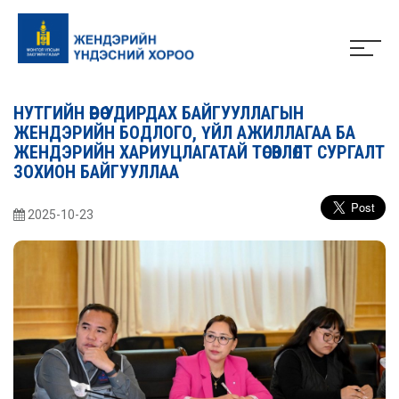
НУТГИЙН ӨӨРӨӨ УДИРДАХ БАЙГУУЛЛАГЫН
ЖЕНДЭРИЙН БОДЛОГО, ҮЙЛ АЖИЛЛАГАА БА
ЖЕНДЭРИЙН ХАРИУЦЛАГАТАЙ ТӨСӨВЛӨЛТ СУРГАЛТ
ЗОХИОН БАЙГУУЛЛАА
2025-10-23