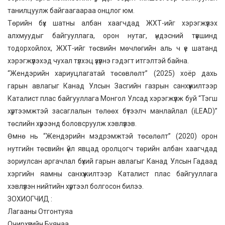
танилцуулж байгаагаараа онцлог юм.
Төрийн бүх шатны албан хаагчдад ЖХТ-ийг хэрэгжүүлэх
алхмуудыг байгууллага, орон нутаг, үндэсний түвшинд
тодорхойлох, ЖХТ-ийг төсвийн мөчлөгийн аль ч үе шатанд
хэрэгжүүлэхэд чухал түлхэц үзүүлнэ гэдэгт итгэлтэй байна.
“Жендэрийн хариуцлагатай төсөвлөлт” (2025) хоёр дахь
гарын авлагыг Канад Улсын Засгийн газрын санхүүжилтээр
Каталист плас байгууллага Монгол Улсад хэрэгжүүлж буй “Тэгш
хүртээмжтэй засаглалын төлөөх бүтээлч манлайлал (iLEAD)”
төслийн хүрээнд боловсруулж хэвлүүлэв.
Өмнө нь “Жендэрийн мэдрэмжтэй төсөлөлт” (2020) орон
нутгийн төсвийн үйл явцад оролцогч төрийн албан хаагчдад
зориулсан аргачлал бүхий гарын авлагыг Канад Улсын Гадаад
хэргийн яамны санхүүжилтээр Каталист плас байгууллага
хэвлүүлэн нийтийн хүртээл болгосон билээ.
ЗОХИОГЧИД :
Лагааны Отгонтуяа
Очирхүүгийн Буянаа