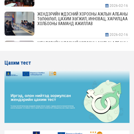
2026-02-16
ЖЕНДЭРИЙН ҮНДЭСНИЙ ХОРООНЫ АЖЛЫН АЛБАНЫ
ТӨЛӨӨЛӨЛ, ЦАХИМ ХӨГЖИЛ, ИННОВАЦ, ХАРИЛЦАА
ХОЛБООНЫ ЯАМАНД АЖИЛЛАВ
2026-02-16
ЖЕНДЭРИЙН ҮНДЭСНИЙ ХОРООНЫ АЖЛЫН АЛБАНЫ
ТӨЛӨӨЛӨЛ АЖ ҮЙЛДВЭР, ЭРДЭС БАЯЛАГИЙН
ЯАМАНД АЖИЛЛАВ
Цахим тест
2026-02-16
ЖЕНДЭРИЙН ҮНДЭСНИЙ ХОРООНЫ АЖЛЫН АЛБАНЫ
ТӨЛӨӨЛӨЛ ХОТ БАЙГУУЛАЛТ, БАРИЛГА, ОРОН
СУУЦЖУУЛАЛТЫН ЯАМАНД АЖИЛЛАВ
2026-02-16
ЖЕНДЭРИЙН ЭРХ ТЭГШ БАЙДЛЫГ ХАНГАХ ҮЙЛ
АЖИЛЛАГААГ ЭРЧИМЖҮҮЛЭХ САРЫН ХУВААРЬТАЙ
ТАНИЛЦАНА УУ
2026-02-16
ЖЕНДЭРИЙН ҮНДЭСНИЙ ХОРООНЫ АЖЛЫН АЛБАНЫ