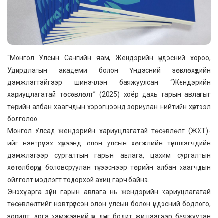
“Монгол Улсын Сангийн яам, Жендэрийн үндэсний хороо,
Удирдлагын академи болон Үндэсний зөвлөхүүдийн
дэмжлэгтэйгээр шинэчлэн баяжуулсан “Жендэрийн
хариуцлагатай төсөвлөлт” (2025) хоёр дахь гарын авлагыг
төрийн албан хаагчдын хэрэгцээнд зориулан нийтийн хүртээл
болголоо.
Монгол Улсад жендэрийн хариуцлагатай төсөвлөлт (ЖХТ)-
ийг нэвтрүүлэх хүрээнд олон улсын хөгжлийн түншлэгчдийн
дэмжлэгээр сургалтын гарын авлага, цахим сургалтын
хөтөлбөрүүд боловсруулан түгээснээр төрийн албан хаагчдын
ойлголт мэдлэгт тодорхой ахиц гарч байна.
Энэхүү арга зүйн гарын авлага нь жендэрийн хариуцлагатай
төсөвлөлтийг нэвтрүүлсэн олон улсын болон үндэсний бодлого,
зорилт, арга хэмжээний үр дүнг бодит жишээгээр баяжуулан