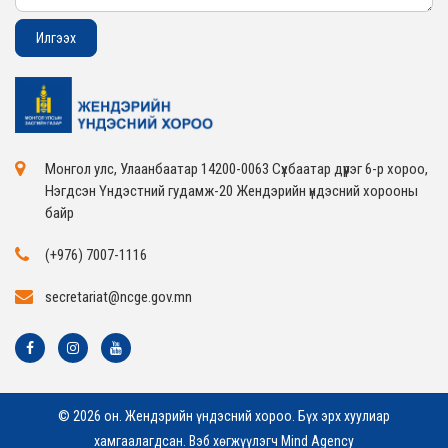
Монгол улс, Улаанбаатар 14200-0063 Сүхбаатар дүүрэг 6-р хороо,
Нэгдсэн Үндэстний гудамж-20 Жендэрийн үндэсний хорооны
байр
(+976) 7007-1116
secretariat@ncge.gov.mn
© 2026 он. Жендэрийн үндэсний хороо. Бүх эрх хуулиар
хамгаалагдсан. Вэб хөгжүүлэгч
Mind Agency