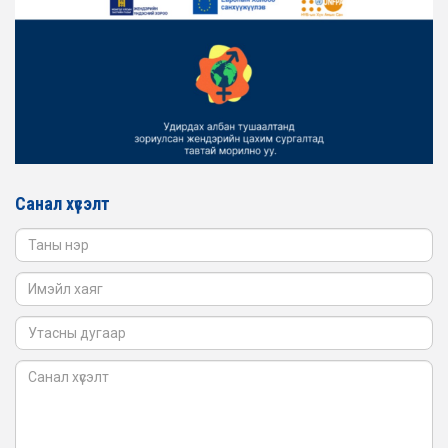
ТӨЛӨӨЛӨЛ ЗАМ ТЭЭВРИЙН ЯАМАНД АЖИЛЛАВ
2026-02-16
ЖЕНДЭРИЙН ҮНДЭСНИЙ ХОРООНЫ АЖЛЫН АЛБАНЫ
ТӨЛӨӨЛӨЛ БАТЛАН ХАМГААЛАХ ЯАМАНД
АЖИЛЛАВ
2026-02-16
ЖЕНДЭРИЙН ҮНДЭСНИЙ ХОРООНЫ АЖЛЫН АЛБАНЫ
ТӨЛӨӨЛӨЛ САНГИЙН ЯАМАНД АЖИЛЛАВ
Санал хүсэлт
2026-02-05