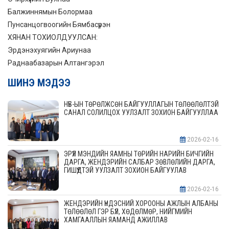
Балжиннямын Болормаа
Пунсанцогвоогийн Бямбасүрэн
ХЯНАН ТОХИОЛДУУЛСАН:
Эрдэнэхуягийн Ариунаа
Раднаабазарын Алтангэрэл
ШИНЭ МЭДЭЭ
НҮБ-ЫН ТӨРӨЛЖСӨН БАЙГУУЛЛАГЫН ТӨЛӨӨЛӨЛТЭЙ
САНАЛ СОЛИЛЦОХ УУЛЗАЛТ ЗОХИОН БАЙГУУЛЛАА
2026-02-16
ЭРҮҮЛ МЭНДИЙН ЯАМНЫ ТӨРИЙН НАРИЙН БИЧГИЙН
ДАРГА, ЖЕНДЭРИЙН САЛБАР ЗӨВЛӨЛИЙН ДАРГА,
ГИШҮҮДТЭЙ УУЛЗАЛТ ЗОХИОН БАЙГУУЛАВ
2026-02-16
ЖЕНДЭРИЙН ҮНДЭСНИЙ ХОРООНЫ АЖЛЫН АЛБАНЫ
ТӨЛӨӨЛӨЛ ГЭР БҮЛ, ХӨДӨЛМӨР, НИЙГМИЙН
ХАМГААЛЛЫН ЯАМАНД АЖИЛЛАВ