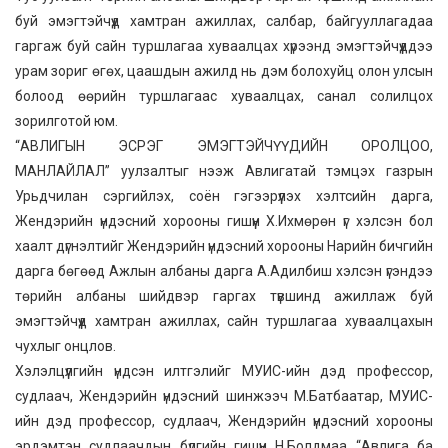
буй эмэгтэйчүүд хамтран ажиллах, салбар, байгууллагадаа
гаргаж буй сайн туршлагаа хуваалцах хүрээнд эмэгтэйчүүддээ
урам зориг өгөх, цаашдын ажилд нь дэм болохуйц олон улсын
болоод өөрийн туршлагаас хуваалцах, санал солилцох
зорилготой юм.
“АВЛИГЫН ЭСРЭГ ЭМЭГТЭЙЧҮҮДИЙН ОРОЛЦОО,
МАНЛАЙЛАЛ” уулзалтыг нээж Авлигатай тэмцэх газрын
Урьдчилан сэргийлэх, соён гэгээрүүлэх хэлтсийн дарга,
Жендэрийн үндэсний хорооны гишүүн Х.Ихмөрөн үг хэлсэн бол
хаалт дүгнэлтийг Жендэрийн үндэсний хорооны Нарийн бичгийн
дарга бөгөөд Ажлын албаны дарга А.Адилбиш хэлсэн үгэндээ
төрийн албаны шийдвэр гаргах түвшинд ажиллаж буй
эмэгтэйчүүд хамтран ажиллах, сайн туршлагаа хуваалцахын
чухлыг онцлов.
Хэлэлцүүлгийн үндсэн илтгэлийг МУИС-ийн дэд профессор,
судлаач, Жендэрийн үндэсний шинжээч М.Батбаатар, МУИС-
ийн дэд профессор, судлаач, Жендэрийн үндэсний хорооны
эрдэмтэн судлаачдын бүлгийн гишүүн Н.Болдмаа “Авлига ба