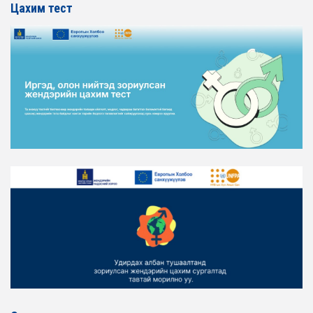
Цахим тест
2026-02-16
ЖЕНДЭРИЙН ҮНДЭСНИЙ ХОРООНЫ АЖЛЫН АЛБАНЫ
ТӨЛӨӨЛӨЛ ХОТ БАЙГУУЛАЛТ, БАРИЛГА, ОРОН
СУУЦЖУУЛАЛТЫН ЯАМАНД АЖИЛЛАВ
2026-02-16
ЖЕНДЭРИЙН ЭРХ ТЭГШ БАЙДЛЫГ ХАНГАХ ҮЙЛ
АЖИЛЛАГААГ ЭРЧИМЖҮҮЛЭХ САРЫН ХУВААРЬТАЙ
ТАНИЛЦАНА УУ
2026-02-16
ЖЕНДЭРИЙН ҮНДЭСНИЙ ХОРООНЫ АЖЛЫН АЛБАНЫ
ТӨЛӨӨЛӨЛ ЗАМ ТЭЭВРИЙН ЯАМАНД АЖИЛЛАВ
2026-02-16
ЖЕНДЭРИЙН ҮНДЭСНИЙ ХОРООНЫ АЖЛЫН АЛБАНЫ
ТӨЛӨӨЛӨЛ БАТЛАН ХАМГААЛАХ ЯАМАНД
АЖИЛЛАВ
2026-02-16
ЖЕНДЭРИЙН ҮНДЭСНИЙ ХОРООНЫ АЖЛЫН АЛБАНЫ
ТӨЛӨӨЛӨЛ САНГИЙН ЯАМАНД АЖИЛЛАВ