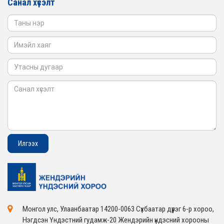
Санал хүсэлт
2026-02-05
Монгол улс, Улаанбаатар 14200-0063 Сүхбаатар дүүрэг 6-р хороо,
Нэгдсэн Үндэстний гудамж-20 Жендэрийн үндэсний хорооны