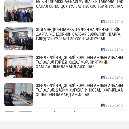
НҮБ-ЫН ТӨРӨЛЖСӨН БАЙГУУЛЛАГЫН ТӨЛӨӨЛӨЛТЭЙ
САНАЛ СОЛИЛЦОХ УУЛЗАЛТ ЗОХИОН БАЙГУУЛЛАА
2026-02-16
ЭРҮҮЛ МЭНДИЙН ЯАМНЫ ТӨРИЙН НАРИЙН БИЧГИЙН
ДАРГА, ЖЕНДЭРИЙН САЛБАР ЗӨВЛӨЛИЙН ДАРГА,
ГИШҮҮДТЭЙ УУЛЗАЛТ ЗОХИОН БАЙГУУЛАВ
2026-02-16
ЖЕНДЭРИЙН ҮНДЭСНИЙ ХОРООНЫ АЖЛЫН АЛБАНЫ
ТӨЛӨӨЛӨЛ ГЭР БҮЛ, ХӨДӨЛМӨР, НИЙГМИЙН
ХАМГААЛЛЫН ЯАМАНД АЖИЛЛАВ
2026-02-16
ЖЕНДЭРИЙН ҮНДЭСНИЙ ХОРООНЫ АЖЛЫН АЛБАНЫ
ТӨЛӨӨЛӨЛ, ЦАХИМ ХӨГЖИЛ, ИННОВАЦ, ХАРИЛЦАА
ХОЛБООНЫ ЯАМАНД АЖИЛЛАВ
2026-02-16
ЖЕНДЭРИЙН ҮНДЭСНИЙ ХОРООНЫ АЖЛЫН АЛБАНЫ
ТӨЛӨӨЛӨЛ АЖ ҮЙЛДВЭР, ЭРДЭС БАЯЛАГИЙН
ЯАМАНД АЖИЛЛАВ