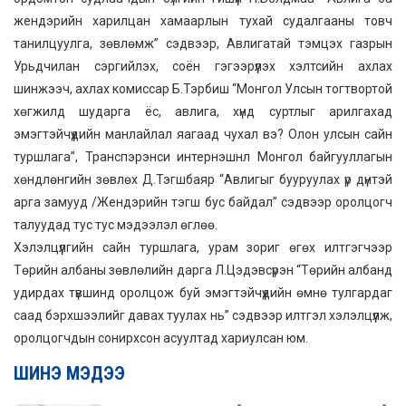
жендэрийн харилцан хамаарлын тухай судалгааны товч
танилцуулга, зөвлөмж” сэдвээр, Авлигатай тэмцэх газрын
Урьдчилан сэргийлэх, соён гэгээрүүлэх хэлтсийн ахлах
шинжээч, ахлах комиссар Б.Тэрбиш “Монгол Улсын тогтвортой
хөгжилд шударга ёс, авлига, хүнд суртлыг арилгахад
эмэгтэйчүүдийн манлайлал яагаад чухал вэ? Олон улсын сайн
туршлага”, Транспэрэнси интернэшнл Монгол байгууллагын
хөндлөнгийн зөвлөх Д.Тэгшбаяр “Авлигыг бууруулах үр дүнтэй
арга замууд /Жендэрийн тэгш бус байдал” сэдвээр оролцогч
талуудад тус тус мэдээлэл өглөө.
Хэлэлцүүлгийн сайн туршлага, урам зориг өгөх илтгэгчээр
Төрийн албаны зөвлөлийн дарга Л.Цэдэвсүрэн “Төрийн албанд
удирдах түвшинд оролцож буй эмэгтэйчүүдийн өмнө тулгардаг
саад бэрхшээлийг давах туулах нь” сэдвээр илтгэл хэлэлцүүлж,
оролцогчдын сонирхсон асуултад хариулсан юм.
ШИНЭ МЭДЭЭ