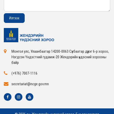
Монгол улс, Улаанбаатар 14200-0063 Сүхбаатар дүүрэг 6-р хороо,
Нэгдсэн Үндэстний гудамж-20 Жендэрийн үндэсний хорооны
байр
(+976) 7007-1116
secretariat@ncge.gov.mn