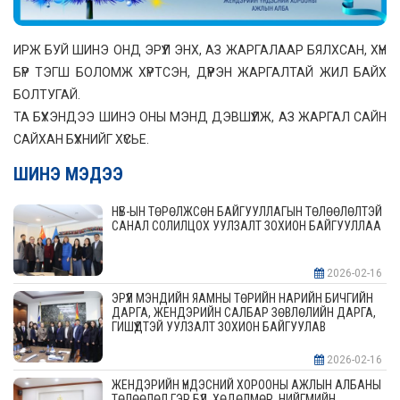
ИРЖ БУЙ ШИНЭ ОНД ЭРҮҮЛ ЭНХ, АЗ ЖАРГАЛААР БЯЛХСАН, ХҮН
БҮР ТЭГШ БОЛОМЖ ХҮРТСЭН, ДҮҮРЭН ЖАРГАЛТАЙ ЖИЛ БАЙХ
БОЛТУГАЙ.
ТА БҮХЭНДЭЭ ШИНЭ ОНЫ МЭНД ДЭВШҮҮЛЖ, АЗ ЖАРГАЛ САЙН
САЙХАН БҮХНИЙГ ХҮСЬЕ.
ШИНЭ МЭДЭЭ
НҮБ-ЫН ТӨРӨЛЖСӨН БАЙГУУЛЛАГЫН ТӨЛӨӨЛӨЛТЭЙ
САНАЛ СОЛИЛЦОХ УУЛЗАЛТ ЗОХИОН БАЙГУУЛЛАА
2026-02-16
ЭРҮҮЛ МЭНДИЙН ЯАМНЫ ТӨРИЙН НАРИЙН БИЧГИЙН
ДАРГА, ЖЕНДЭРИЙН САЛБАР ЗӨВЛӨЛИЙН ДАРГА,
ГИШҮҮДТЭЙ УУЛЗАЛТ ЗОХИОН БАЙГУУЛАВ
2026-02-16
ЖЕНДЭРИЙН ҮНДЭСНИЙ ХОРООНЫ АЖЛЫН АЛБАНЫ
ТӨЛӨӨЛӨЛ ГЭР БҮЛ, ХӨДӨЛМӨР, НИЙГМИЙН