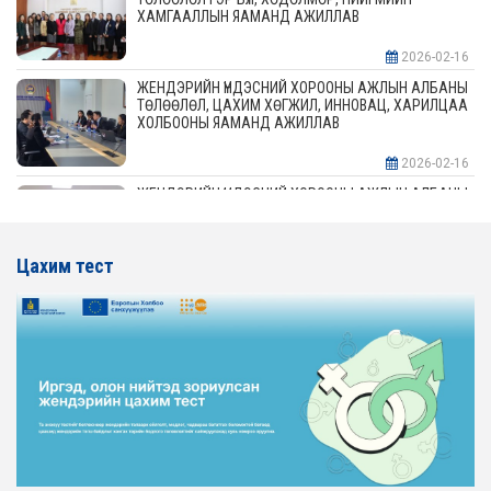
ХАМГААЛЛЫН ЯАМАНД АЖИЛЛАВ
2026-02-16
ЖЕНДЭРИЙН ҮНДЭСНИЙ ХОРООНЫ АЖЛЫН АЛБАНЫ
ТӨЛӨӨЛӨЛ, ЦАХИМ ХӨГЖИЛ, ИННОВАЦ, ХАРИЛЦАА
ХОЛБООНЫ ЯАМАНД АЖИЛЛАВ
2026-02-16
ЖЕНДЭРИЙН ҮНДЭСНИЙ ХОРООНЫ АЖЛЫН АЛБАНЫ
ТӨЛӨӨЛӨЛ АЖ ҮЙЛДВЭР, ЭРДЭС БАЯЛАГИЙН
ЯАМАНД АЖИЛЛАВ
Цахим тест
2026-02-16
ЖЕНДЭРИЙН ҮНДЭСНИЙ ХОРООНЫ АЖЛЫН АЛБАНЫ
ТӨЛӨӨЛӨЛ ХОТ БАЙГУУЛАЛТ, БАРИЛГА, ОРОН
СУУЦЖУУЛАЛТЫН ЯАМАНД АЖИЛЛАВ
2026-02-16
ЖЕНДЭРИЙН ЭРХ ТЭГШ БАЙДЛЫГ ХАНГАХ ҮЙЛ
АЖИЛЛАГААГ ЭРЧИМЖҮҮЛЭХ САРЫН ХУВААРЬТАЙ
ТАНИЛЦАНА УУ
2026-02-16