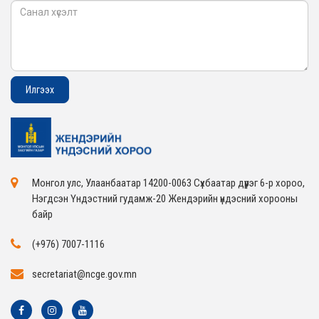
Монгол улс, Улаанбаатар 14200-0063 Сүхбаатар дүүрэг 6-р хороо,
Нэгдсэн Үндэстний гудамж-20 Жендэрийн үндэсний хорооны
байр
(+976) 7007-1116
secretariat@ncge.gov.mn