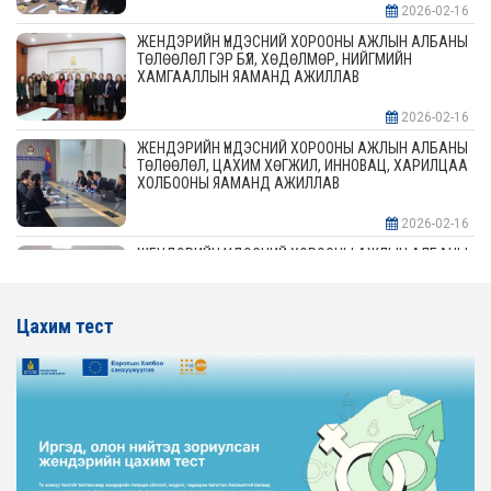
2026-02-16
ЖЕНДЭРИЙН ҮНДЭСНИЙ ХОРООНЫ АЖЛЫН АЛБАНЫ
ТӨЛӨӨЛӨЛ ГЭР БҮЛ, ХӨДӨЛМӨР, НИЙГМИЙН
ХАМГААЛЛЫН ЯАМАНД АЖИЛЛАВ
2026-02-16
ЖЕНДЭРИЙН ҮНДЭСНИЙ ХОРООНЫ АЖЛЫН АЛБАНЫ
ТӨЛӨӨЛӨЛ, ЦАХИМ ХӨГЖИЛ, ИННОВАЦ, ХАРИЛЦАА
ХОЛБООНЫ ЯАМАНД АЖИЛЛАВ
2026-02-16
ЖЕНДЭРИЙН ҮНДЭСНИЙ ХОРООНЫ АЖЛЫН АЛБАНЫ
ТӨЛӨӨЛӨЛ АЖ ҮЙЛДВЭР, ЭРДЭС БАЯЛАГИЙН
ЯАМАНД АЖИЛЛАВ
Цахим тест
2026-02-16
ЖЕНДЭРИЙН ҮНДЭСНИЙ ХОРООНЫ АЖЛЫН АЛБАНЫ
ТӨЛӨӨЛӨЛ ХОТ БАЙГУУЛАЛТ, БАРИЛГА, ОРОН
СУУЦЖУУЛАЛТЫН ЯАМАНД АЖИЛЛАВ
2026-02-16
ЖЕНДЭРИЙН ЭРХ ТЭГШ БАЙДЛЫГ ХАНГАХ ҮЙЛ
АЖИЛЛАГААГ ЭРЧИМЖҮҮЛЭХ САРЫН ХУВААРЬТАЙ