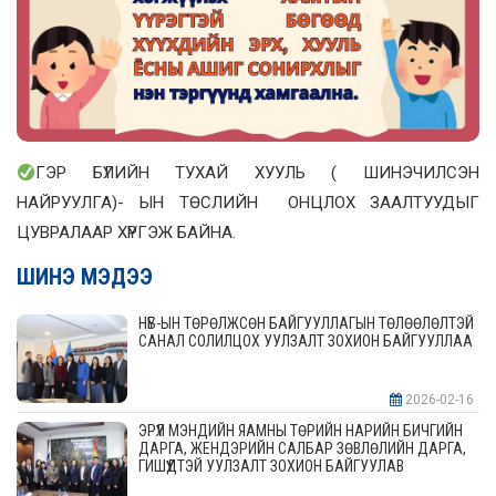
ГЭР БҮЛИЙН ТУХАЙ ХУУЛЬ ( ШИНЭЧИЛСЭН
НАЙРУУЛГА)- ЫН ТӨСЛИЙН ОНЦЛОХ ЗААЛТУУДЫГ
ЦУВРАЛААР ХҮРГЭЖ БАЙНА.
ШИНЭ МЭДЭЭ
НҮБ-ЫН ТӨРӨЛЖСӨН БАЙГУУЛЛАГЫН ТӨЛӨӨЛӨЛТЭЙ
САНАЛ СОЛИЛЦОХ УУЛЗАЛТ ЗОХИОН БАЙГУУЛЛАА
2026-02-16
ЭРҮҮЛ МЭНДИЙН ЯАМНЫ ТӨРИЙН НАРИЙН БИЧГИЙН
ДАРГА, ЖЕНДЭРИЙН САЛБАР ЗӨВЛӨЛИЙН ДАРГА,
ГИШҮҮДТЭЙ УУЛЗАЛТ ЗОХИОН БАЙГУУЛАВ