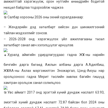
амжилттай хэрэгжүүлж, орон нутгийн өнөөдрийн бодитой
нөхцөл байдлаа тодорхойлж чаджээ.
Салбар хорооны 2026 оны эхний хуралдаанаар:
– Жендэрийн дэд хөтөлбөрт хийсэн дүн шинжилгээний
тайлан мэдээллийг сонсов.
– 2026-2028 онд хэрэгжүүлэх үйл ажиллагааны төсөл
хөтөлбөрт санал авч хэлэлцүүлэг өрнүүлэв.
Хуралд аймгийн удирдлагуудаас гадна ЖҮХ-ны нарийн
бичгийн дарга бөгөөд Ажлын албаны дарга А.Адилбиш,
ЖҮХАА-ны Ахлах мэргэжилтэн Энхжаргал, Цэнд-Аюуш нар
оролцсоноос гадна Мерит төслийн зөвлөх багийн гишүүд
хамтран оролцож санал солилцлоо.
Увс аймагт 2017 онд эрэгтэй хүний дундаж наслалт 63.93,
эмэгтэй хүний дундаж наслалт 72.87 байсан бол 2024 оны