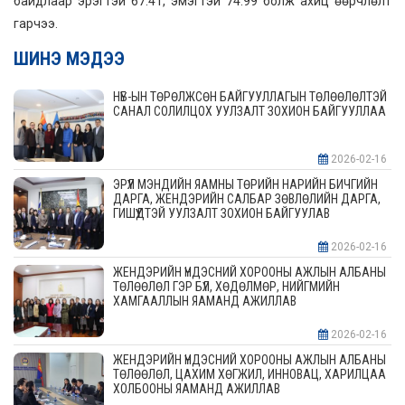
байдлаар эрэгтэй 67.41, эмэгтэй 74.99 болж ахиц өөрчлөлт
гарчээ.
ШИНЭ МЭДЭЭ
НҮБ-ЫН ТӨРӨЛЖСӨН БАЙГУУЛЛАГЫН ТӨЛӨӨЛӨЛТЭЙ
САНАЛ СОЛИЛЦОХ УУЛЗАЛТ ЗОХИОН БАЙГУУЛЛАА
2026-02-16
ЭРҮҮЛ МЭНДИЙН ЯАМНЫ ТӨРИЙН НАРИЙН БИЧГИЙН
ДАРГА, ЖЕНДЭРИЙН САЛБАР ЗӨВЛӨЛИЙН ДАРГА,
ГИШҮҮДТЭЙ УУЛЗАЛТ ЗОХИОН БАЙГУУЛАВ
2026-02-16
ЖЕНДЭРИЙН ҮНДЭСНИЙ ХОРООНЫ АЖЛЫН АЛБАНЫ
ТӨЛӨӨЛӨЛ ГЭР БҮЛ, ХӨДӨЛМӨР, НИЙГМИЙН
ХАМГААЛЛЫН ЯАМАНД АЖИЛЛАВ
2026-02-16
ЖЕНДЭРИЙН ҮНДЭСНИЙ ХОРООНЫ АЖЛЫН АЛБАНЫ
ТӨЛӨӨЛӨЛ, ЦАХИМ ХӨГЖИЛ, ИННОВАЦ, ХАРИЛЦАА
ХОЛБООНЫ ЯАМАНД АЖИЛЛАВ