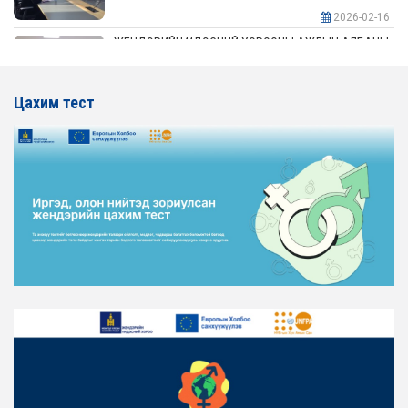
2026-02-16
ЖЕНДЭРИЙН ҮНДЭСНИЙ ХОРООНЫ АЖЛЫН АЛБАНЫ
ТӨЛӨӨЛӨЛ АЖ ҮЙЛДВЭР, ЭРДЭС БАЯЛАГИЙН
ЯАМАНД АЖИЛЛАВ
Цахим тест
2026-02-16
ЖЕНДЭРИЙН ҮНДЭСНИЙ ХОРООНЫ АЖЛЫН АЛБАНЫ
ТӨЛӨӨЛӨЛ ХОТ БАЙГУУЛАЛТ, БАРИЛГА, ОРОН
СУУЦЖУУЛАЛТЫН ЯАМАНД АЖИЛЛАВ
2026-02-16
ЖЕНДЭРИЙН ЭРХ ТЭГШ БАЙДЛЫГ ХАНГАХ ҮЙЛ
АЖИЛЛАГААГ ЭРЧИМЖҮҮЛЭХ САРЫН ХУВААРЬТАЙ
ТАНИЛЦАНА УУ
2026-02-16
ЖЕНДЭРИЙН ҮНДЭСНИЙ ХОРООНЫ АЖЛЫН АЛБАНЫ
ТӨЛӨӨЛӨЛ ЗАМ ТЭЭВРИЙН ЯАМАНД АЖИЛЛАВ
2026-02-16
ЖЕНДЭРИЙН ҮНДЭСНИЙ ХОРООНЫ АЖЛЫН АЛБАНЫ