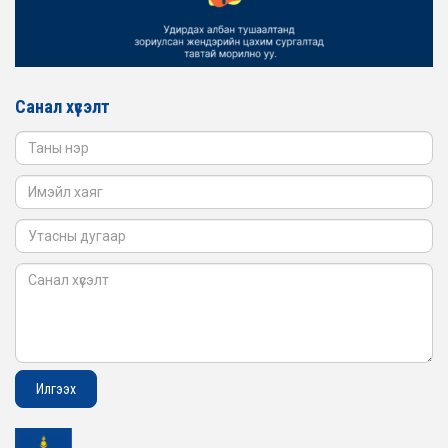
ТӨЛӨӨЛӨЛ БАТЛАН ХАМГААЛАХ ЯАМАНД
АЖИЛЛАВ
2026-02-16
ЖЕНДЭРИЙН ҮНДЭСНИЙ ХОРООНЫ АЖЛЫН АЛБАНЫ
ТӨЛӨӨЛӨЛ САНГИЙН ЯАМАНД АЖИЛЛАВ
Санал хүсэлт
2026-02-05