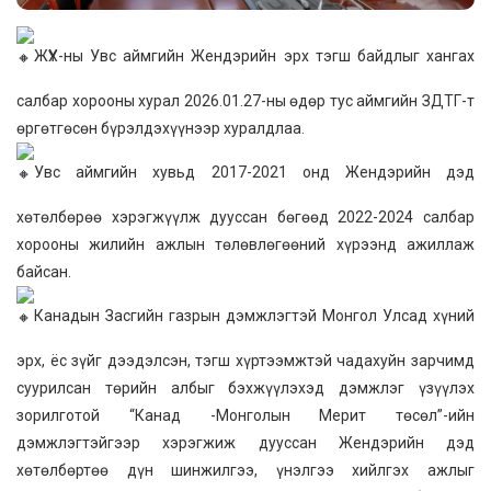
ЖҮХ-ны Увс аймгийн Жендэрийн эрх тэгш байдлыг хангах
салбар хорооны хурал 2026.01.27-ны өдөр тус аймгийн ЗДТГ-т
өргөтгөсөн бүрэлдэхүүнээр хуралдлаа.
Увс аймгийн хувьд 2017-2021 онд Жендэрийн дэд
хөтөлбөрөө хэрэгжүүлж дууссан бөгөөд 2022-2024 салбар
хорооны жилийн ажлын төлөвлөгөөний хүрээнд ажиллаж
байсан.
Канадын Засгийн газрын дэмжлэгтэй Монгол Улсад хүний
эрх, ёс зүйг дээдэлсэн, тэгш хүртээмжтэй чадахуйн зарчимд
суурилсан төрийн албыг бэхжүүлэхэд дэмжлэг үзүүлэх
зорилготой “Канад -Монголын Мерит төсөл”-ийн
дэмжлэгтэйгээр хэрэгжиж дууссан Жендэрийн дэд
хөтөлбөртөө дүн шинжилгээ, үнэлгээ хийлгэх ажлыг