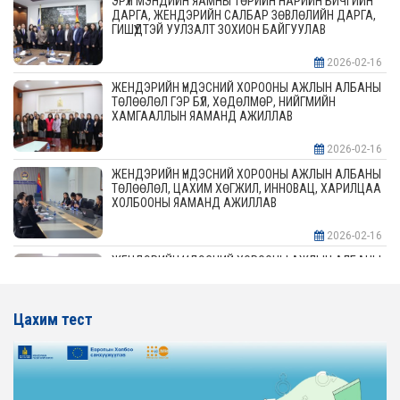
ЭРҮҮЛ МЭНДИЙН ЯАМНЫ ТӨРИЙН НАРИЙН БИЧГИЙН
ДАРГА, ЖЕНДЭРИЙН САЛБАР ЗӨВЛӨЛИЙН ДАРГА,
ГИШҮҮДТЭЙ УУЛЗАЛТ ЗОХИОН БАЙГУУЛАВ
2026-02-16
ЖЕНДЭРИЙН ҮНДЭСНИЙ ХОРООНЫ АЖЛЫН АЛБАНЫ
ТӨЛӨӨЛӨЛ ГЭР БҮЛ, ХӨДӨЛМӨР, НИЙГМИЙН
ХАМГААЛЛЫН ЯАМАНД АЖИЛЛАВ
2026-02-16
ЖЕНДЭРИЙН ҮНДЭСНИЙ ХОРООНЫ АЖЛЫН АЛБАНЫ
ТӨЛӨӨЛӨЛ, ЦАХИМ ХӨГЖИЛ, ИННОВАЦ, ХАРИЛЦАА
ХОЛБООНЫ ЯАМАНД АЖИЛЛАВ
2026-02-16
ЖЕНДЭРИЙН ҮНДЭСНИЙ ХОРООНЫ АЖЛЫН АЛБАНЫ
ТӨЛӨӨЛӨЛ АЖ ҮЙЛДВЭР, ЭРДЭС БАЯЛАГИЙН
ЯАМАНД АЖИЛЛАВ
Цахим тест
2026-02-16
ЖЕНДЭРИЙН ҮНДЭСНИЙ ХОРООНЫ АЖЛЫН АЛБАНЫ
ТӨЛӨӨЛӨЛ ХОТ БАЙГУУЛАЛТ, БАРИЛГА, ОРОН
СУУЦЖУУЛАЛТЫН ЯАМАНД АЖИЛЛАВ