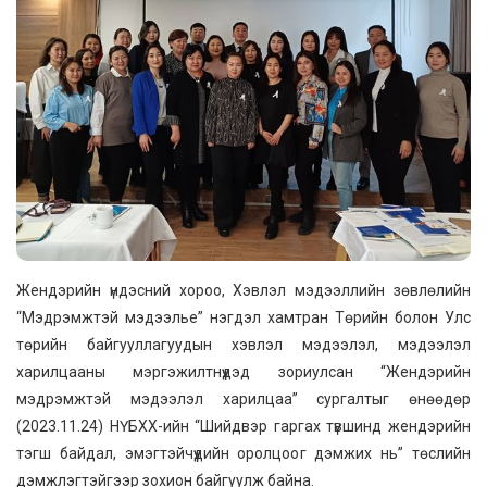
Жендэрийн үндэсний хороо, Хэвлэл мэдээллийн зөвлөлийн
“Мэдрэмжтэй мэдээлье” нэгдэл хамтран Төрийн болон Улс
төрийн байгууллагуудын хэвлэл мэдээлэл, мэдээлэл
харилцааны мэргэжилтнүүдэд зориулсан “Жендэрийн
мэдрэмжтэй мэдээлэл харилцаа” сургалтыг өнөөдөр
(2023.11.24) НҮБХХ-ийн “Шийдвэр гаргах түвшинд жендэрийн
тэгш байдал, эмэгтэйчүүдийн оролцоог дэмжих нь” төслийн
дэмжлэгтэйгээр зохион байгуулж байна.