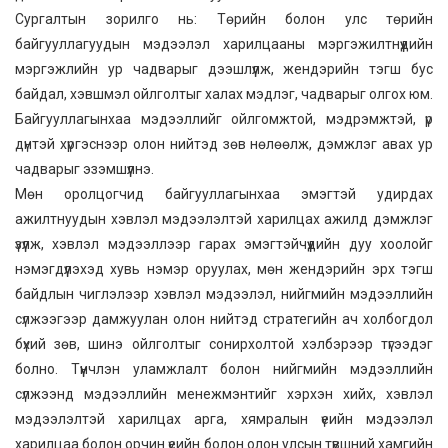
Сургалтын зорилго нь: Төрийн болон улс төрийн
байгууллагуудын мэдээлэл харилцааны мэргэжилтнүүдийн
мэргэжлийн ур чадварыг дээшлүүлж, жендэрийн тэгш бус
байдал, хэвшмэл ойлголтыг халах мэдлэг, чадварыг олгох юм.
Байгууллагынхаа мэдээллийг ойлгомжтой, мэдрэмжтэй, үр
дүнтэй хүргэснээр олон нийтэд зөв нөлөөлж, дэмжлэг авах ур
чадварыг эзэмшүүлнэ.
Мөн оролцогчид байгууллагынхаа эмэгтэй удирдах
ажилтнуудын хэвлэл мэдээлэлтэй харилцах ажилд дэмжлэг
үзүүлж, хэвлэл мэдээллээр гарах эмэгтэйчүүдийн дуу хоолойг
нэмэгдүүлэхэд хувь нэмэр оруулах, мөн жендэрийн эрх тэгш
байдлын чиглэлээр хэвлэл мэдээлэл, нийгмийн мэдээллийн
сүлжээгээр дамжуулан олон нийтэд стратегийн ач холбогдол
бүхий зөв, шинэ ойлголтыг сонирхолтой хэлбэрээр түгээдэг
болно. Түүнчлэн уламжлалт болон нийгмийн мэдээллийн
сүлжээнд мэдээллийн менежмэнтийг хэрхэн хийх, хэвлэл
мэдээлэлтэй харилцах арга, хямралын үеийн мэдээлэл
харилцаа болон орчин үеийн болон олон улсын түвшний хамгийн