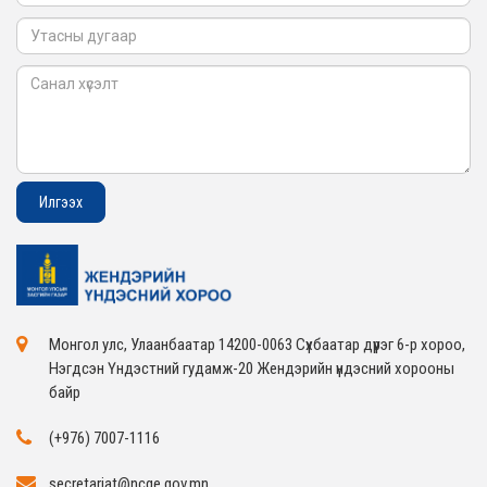
Монгол улс, Улаанбаатар 14200-0063 Сүхбаатар дүүрэг 6-р хороо,
Нэгдсэн Үндэстний гудамж-20 Жендэрийн үндэсний хорооны
байр
(+976) 7007-1116
secretariat@ncge.gov.mn