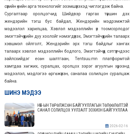
сүүлийн үеийн арга технологийг эзэмшүүлэхэд чиглэгдэж байна.
Сургалтаар оролцогчид Шийдвэр гаргах түвшин дэх
жендэрийн тэгш бус байдал, Жендэрийн мэдрэмжтэй
мэдээлэл харилцаа, Хэвлэл мэдээллийн үл тоомсорлодог
эмэгтэйчүүдийн дуу хоолойг нэмэгдүүлэх, Эмэгтэйчүүдийн талаарх
хэвшмэл ойлголт, Жендэрийн эрх тэгш байдлыг хангах
талаарх хэвлэл мэдээллийн бодлого, Эмэгтэйчүүд сэтгүүлчдээс
зайлсхийдэг есөн шалтгаан, Tentsuu.mn платформтой
хамтдаа хөгжих, суралцах, оролцох зэрэг агуулгын хүрээнд
мэдээлэл, мэдлэгээ өргөжүүлэн, саналаа солилцон суралцаж
байна.
ШИНЭ МЭДЭЭ
НҮБ-ЫН ТӨРӨЛЖСӨН БАЙГУУЛЛАГЫН ТӨЛӨӨЛӨЛТЭЙ
САНАЛ СОЛИЛЦОХ УУЛЗАЛТ ЗОХИОН БАЙГУУЛЛАА
2026-02-16