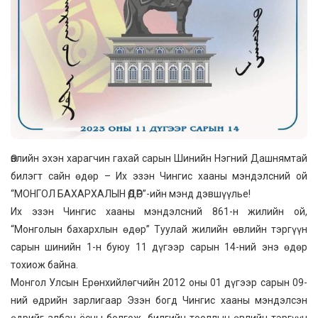
Өвлийн эхэн харагчин гахай сарын Шинийн Нэгний Дашнямтай
билэгт сайн өдөр – Их эзэн Чингис хааны мэндэлсний ой
“МОНГОЛ БАХАРХАЛЫН ӨДӨР”-ийн мэнд дэвшүүлье!
Их эзэн Чингис хааны мэндэлсний 861-н жилийн ой,
“Монголын бахархлын өдөр” Туулай жилийн өвлийн тэргүүн
сарын шинийн 1-н буюу 11 дүгээр сарын 14-ний энэ өдөр
тохиож байна.
Монгол Улсын Ерөнхийлөгчийн 2012 оны 01 дүгээр сарын 09-
ний өдрийн зарлигаар Эзэн богд Чингис хааны мэндэлсэн