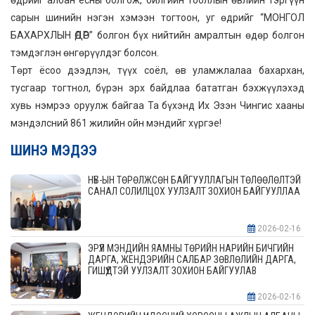
өдрийг албан ёсны болгож, билгийн тооллын өвлийн тэргүүн
сарын шинийн нэгэн хэмээн тогтоон, уг өдрийг “МОНГОЛ
БАХАРХЛЫН ӨДӨР” болгон бүх нийтийн амралтын өдөр болгон
тэмдэглэн өнгөрүүлдэг болсон.
Төрт ёсоо дээдлэн, түүх соёл, өв уламжлалаа бахархан,
тусгаар тогтнол, бүрэн эрх байдлаа бататган бэхжүүлэхэд
хувь нэмрээ оруулж байгаа Та бүхэнд Их Эзэн Чингис хааны
мэндэлсний 861 жилийн ойн мэндийг хүргэe!
ШИНЭ МЭДЭЭ
НҮБ-ЫН ТӨРӨЛЖСӨН БАЙГУУЛЛАГЫН ТӨЛӨӨЛӨЛТЭЙ
САНАЛ СОЛИЛЦОХ УУЛЗАЛТ ЗОХИОН БАЙГУУЛЛАА
2026-02-16
ЭРҮҮЛ МЭНДИЙН ЯАМНЫ ТӨРИЙН НАРИЙН БИЧГИЙН
ДАРГА, ЖЕНДЭРИЙН САЛБАР ЗӨВЛӨЛИЙН ДАРГА,
ГИШҮҮДТЭЙ УУЛЗАЛТ ЗОХИОН БАЙГУУЛАВ
2026-02-16