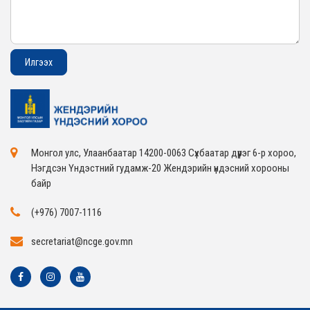
Монгол улс, Улаанбаатар 14200-0063 Сүхбаатар дүүрэг 6-р хороо,
Нэгдсэн Үндэстний гудамж-20 Жендэрийн үндэсний хорооны
байр
(+976) 7007-1116
secretariat@ncge.gov.mn