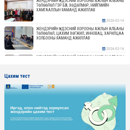
ЖЕНДЭРИЙН ҮНДЭСНИЙ ХОРООНЫ АЖЛЫН АЛБАНЫ
ТӨЛӨӨЛӨЛ ГЭР БҮЛ, ХӨДӨЛМӨР, НИЙГМИЙН
ХАМГААЛЛЫН ЯАМАНД АЖИЛЛАВ
2026-02-16
ЖЕНДЭРИЙН ҮНДЭСНИЙ ХОРООНЫ АЖЛЫН АЛБАНЫ
ТӨЛӨӨЛӨЛ, ЦАХИМ ХӨГЖИЛ, ИННОВАЦ, ХАРИЛЦАА
ХОЛБООНЫ ЯАМАНД АЖИЛЛАВ
2026-02-16
ЖЕНДЭРИЙН ҮНДЭСНИЙ ХОРООНЫ АЖЛЫН АЛБАНЫ
ТӨЛӨӨЛӨЛ АЖ ҮЙЛДВЭР, ЭРДЭС БАЯЛАГИЙН
ЯАМАНД АЖИЛЛАВ
Цахим тест
2026-02-16
ЖЕНДЭРИЙН ҮНДЭСНИЙ ХОРООНЫ АЖЛЫН АЛБАНЫ
ТӨЛӨӨЛӨЛ ХОТ БАЙГУУЛАЛТ, БАРИЛГА, ОРОН
СУУЦЖУУЛАЛТЫН ЯАМАНД АЖИЛЛАВ
2026-02-16
ЖЕНДЭРИЙН ЭРХ ТЭГШ БАЙДЛЫГ ХАНГАХ ҮЙЛ
АЖИЛЛАГААГ ЭРЧИМЖҮҮЛЭХ САРЫН ХУВААРЬТАЙ
ТАНИЛЦАНА УУ