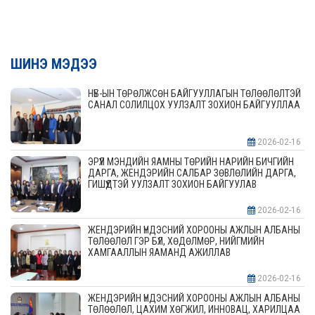
ШИНЭ МЭДЭЭ
НҮБ-ЫН ТӨРӨЛЖСӨН БАЙГУУЛЛАГЫН ТӨЛӨӨЛӨЛТЭЙ
САНАЛ СОЛИЛЦОХ УУЛЗАЛТ ЗОХИОН БАЙГУУЛЛАА
2026-02-16
ЭРҮҮЛ МЭНДИЙН ЯАМНЫ ТӨРИЙН НАРИЙН БИЧГИЙН
ДАРГА, ЖЕНДЭРИЙН САЛБАР ЗӨВЛӨЛИЙН ДАРГА,
ГИШҮҮДТЭЙ УУЛЗАЛТ ЗОХИОН БАЙГУУЛАВ
2026-02-16
ЖЕНДЭРИЙН ҮНДЭСНИЙ ХОРООНЫ АЖЛЫН АЛБАНЫ
ТӨЛӨӨЛӨЛ ГЭР БҮЛ, ХӨДӨЛМӨР, НИЙГМИЙН
ХАМГААЛЛЫН ЯАМАНД АЖИЛЛАВ
2026-02-16
ЖЕНДЭРИЙН ҮНДЭСНИЙ ХОРООНЫ АЖЛЫН АЛБАНЫ
ТӨЛӨӨЛӨЛ, ЦАХИМ ХӨГЖИЛ, ИННОВАЦ, ХАРИЛЦАА