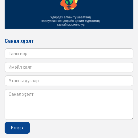
ЖЕНДЭРИЙН ҮНДЭСНИЙ ХОРООНЫ АЖЛЫН АЛБАНЫ
ТӨЛӨӨЛӨЛ БАТЛАН ХАМГААЛАХ ЯАМАНД
АЖИЛЛАВ
2026-02-16
ЖЕНДЭРИЙН ҮНДЭСНИЙ ХОРООНЫ АЖЛЫН АЛБАНЫ
ТӨЛӨӨЛӨЛ САНГИЙН ЯАМАНД АЖИЛЛАВ
Санал хүсэлт
2026-02-05