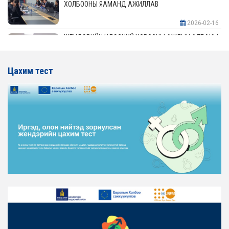
ХОЛБООНЫ ЯАМАНД АЖИЛЛАВ
2026-02-16
ЖЕНДЭРИЙН ҮНДЭСНИЙ ХОРООНЫ АЖЛЫН АЛБАНЫ
ТӨЛӨӨЛӨЛ АЖ ҮЙЛДВЭР, ЭРДЭС БАЯЛАГИЙН
ЯАМАНД АЖИЛЛАВ
Цахим тест
2026-02-16
ЖЕНДЭРИЙН ҮНДЭСНИЙ ХОРООНЫ АЖЛЫН АЛБАНЫ
ТӨЛӨӨЛӨЛ ХОТ БАЙГУУЛАЛТ, БАРИЛГА, ОРОН
СУУЦЖУУЛАЛТЫН ЯАМАНД АЖИЛЛАВ
2026-02-16
ЖЕНДЭРИЙН ЭРХ ТЭГШ БАЙДЛЫГ ХАНГАХ ҮЙЛ
АЖИЛЛАГААГ ЭРЧИМЖҮҮЛЭХ САРЫН ХУВААРЬТАЙ
ТАНИЛЦАНА УУ
2026-02-16
ЖЕНДЭРИЙН ҮНДЭСНИЙ ХОРООНЫ АЖЛЫН АЛБАНЫ
ТӨЛӨӨЛӨЛ ЗАМ ТЭЭВРИЙН ЯАМАНД АЖИЛЛАВ
2026-02-16