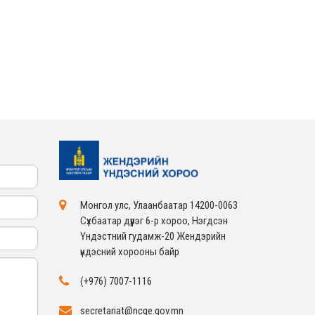
ЖЕНДЭРИЙН ҮНДЭСНИЙ
ХОРООНЫ АЖЛЫН
АЛБАНЫ ТӨЛӨӨЛӨЛ ЗАМ
ТЭЭВРИЙН ЯАМАНД
АЖИЛЛАВ
2026-02-16
ЖЕНДЭРИЙН ҮНДЭСНИЙ
ХОРООНЫ АЖЛЫН
АЛБАНЫ ТӨЛӨӨЛӨЛ
БАТЛАН ХАМГААЛАХ
ЯАМАНД АЖИЛЛАВ
2026-02-16
ЖЕНДЭРИЙН ҮНДЭСНИЙ
ХОРООНЫ АЖЛЫН
АЛБАНЫ ТӨЛӨӨЛӨЛ
САНГИЙН ЯАМАНД
АЖИЛЛАВ
2026-02-05
Монгол улс, Улаанбаатар 14200-0063
Сүхбаатар дүүрэг 6-р хороо, Нэгдсэн
Үндэстний гудамж-20 Жендэрийн
үндэсний хорооны байр
(+976) 7007-1116
secretariat@ncge.gov.mn