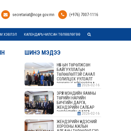
secretariat@ncge.gov.mn
(+976) 7007-1116
М ХЭВЛЭЛ
КАЛЕНДАРЬЧИЛСАН ТӨЛӨВЛӨГӨӨ
ЫН
ШИНЭ МЭДЭЭ
НҮБ-ЫН ТӨРӨЛЖСӨН
БАЙГУУЛЛАГЫН
ТӨЛӨӨЛӨЛТЭЙ САНАЛ
СОЛИЛЦОХ УУЛЗАЛТ
ЗОХИОН БАЙГУУЛЛАА
2026-02-16
ЭРҮҮЛ МЭНДИЙН ЯАМНЫ
ТӨРИЙН НАРИЙН
БИЧГИЙН ДАРГА,
ЖЕНДЭРИЙН САЛБАР
ЗӨВЛӨЛИЙН ДАРГА,
2026-02-16
ГИШҮҮДТЭЙ УУЛЗАЛТ
ЗОХИОН БАЙГУУЛАВ
ЖЕНДЭРИЙН ҮНДЭСНИЙ
ХОРООНЫ АЖЛЫН