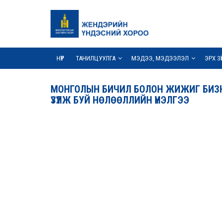
НҮҮР
ТАНИЛЦУУЛГА
МЭДЭЭ, МЭДЭЭЛЭЛ
ЭРХ З
МОНГОЛЫН БИЧИЛ БОЛОН ЖИЖИГ БИЗНЕ
ҮЗҮҮЛЖ БУЙ НӨЛӨӨЛЛИЙН ҮНЭЛГЭЭ