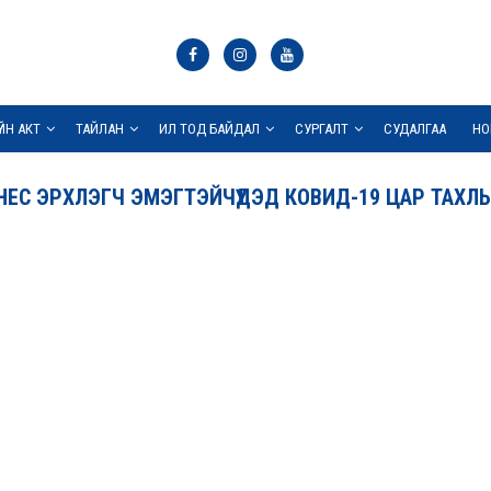
ҮЙН АКТ
ТАЙЛАН
ИЛ ТОД БАЙДАЛ
СУРГАЛТ
СУДАЛГАА
НО
С ЭРХЛЭГЧ ЭМЭГТЭЙЧҮҮДЭД КОВИД-19 ЦАР ТАХЛ