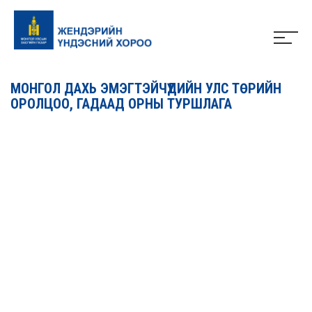
МОНГОЛ ДАХЬ ЭМЭГТЭЙЧҮҮДИЙН УЛС ТӨРИЙН
ОРОЛЦОО, ГАДААД ОРНЫ ТУРШЛАГА