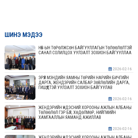
ШИНЭ МЭДЭЭ
НҮБ-ЫН ТӨРӨЛЖСӨН БАЙГУУЛЛАГЫН ТӨЛӨӨЛӨЛТЭЙ
САНАЛ СОЛИЛЦОХ УУЛЗАЛТ ЗОХИОН БАЙГУУЛЛАА
2026-02-16
ЭРҮҮЛ МЭНДИЙН ЯАМНЫ ТӨРИЙН НАРИЙН БИЧГИЙН
ДАРГА, ЖЕНДЭРИЙН САЛБАР ЗӨВЛӨЛИЙН ДАРГА,
ГИШҮҮДТЭЙ УУЛЗАЛТ ЗОХИОН БАЙГУУЛАВ
2026-02-16
ЖЕНДЭРИЙН ҮНДЭСНИЙ ХОРООНЫ АЖЛЫН АЛБАНЫ
ТӨЛӨӨЛӨЛ ГЭР БҮЛ, ХӨДӨЛМӨР, НИЙГМИЙН
ХАМГААЛЛЫН ЯАМАНД АЖИЛЛАВ
2026-02-16
ЖЕНДЭРИЙН ҮНДЭСНИЙ ХОРООНЫ АЖЛЫН АЛБАНЫ