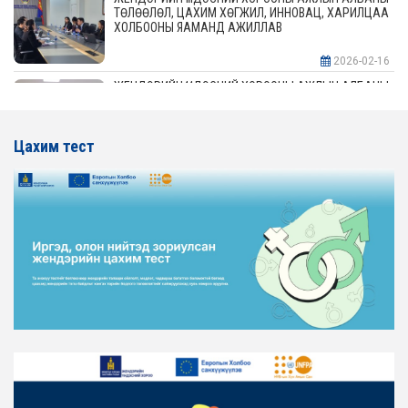
ТӨЛӨӨЛӨЛ, ЦАХИМ ХӨГЖИЛ, ИННОВАЦ, ХАРИЛЦАА
ХОЛБООНЫ ЯАМАНД АЖИЛЛАВ
2026-02-16
ЖЕНДЭРИЙН ҮНДЭСНИЙ ХОРООНЫ АЖЛЫН АЛБАНЫ
ТӨЛӨӨЛӨЛ АЖ ҮЙЛДВЭР, ЭРДЭС БАЯЛАГИЙН
ЯАМАНД АЖИЛЛАВ
Цахим тест
2026-02-16
ЖЕНДЭРИЙН ҮНДЭСНИЙ ХОРООНЫ АЖЛЫН АЛБАНЫ
ТӨЛӨӨЛӨЛ ХОТ БАЙГУУЛАЛТ, БАРИЛГА, ОРОН
СУУЦЖУУЛАЛТЫН ЯАМАНД АЖИЛЛАВ
2026-02-16
ЖЕНДЭРИЙН ЭРХ ТЭГШ БАЙДЛЫГ ХАНГАХ ҮЙЛ
АЖИЛЛАГААГ ЭРЧИМЖҮҮЛЭХ САРЫН ХУВААРЬТАЙ
ТАНИЛЦАНА УУ
2026-02-16
ЖЕНДЭРИЙН ҮНДЭСНИЙ ХОРООНЫ АЖЛЫН АЛБАНЫ
ТӨЛӨӨЛӨЛ ЗАМ ТЭЭВРИЙН ЯАМАНД АЖИЛЛАВ