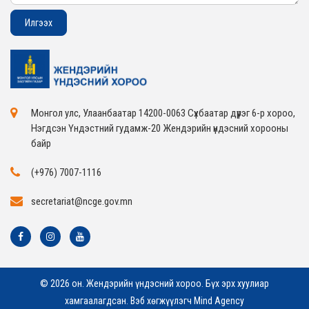
Монгол улс, Улаанбаатар 14200-0063 Сүхбаатар дүүрэг 6-р хороо,
Нэгдсэн Үндэстний гудамж-20 Жендэрийн үндэсний хорооны
байр
(+976) 7007-1116
secretariat@ncge.gov.mn
© 2026 он. Жендэрийн үндэсний хороо. Бүх эрх хуулиар
хамгаалагдсан. Вэб хөгжүүлэгч
Mind Agency