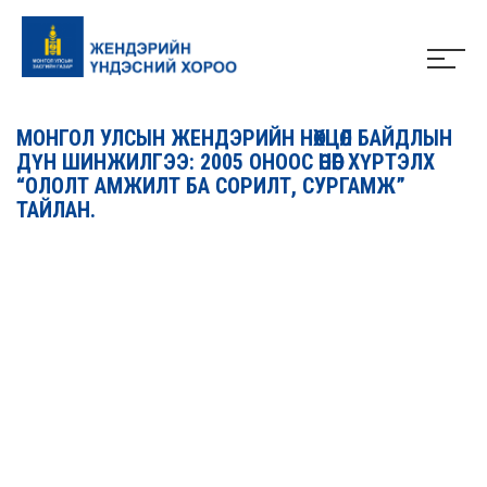
МОНГОЛ УЛСЫН ЖЕНДЭРИЙН НӨХЦӨЛ БАЙДЛЫН
ДҮН ШИНЖИЛГЭЭ: 2005 ОНООС ӨНӨӨГ ХҮРТЭЛХ
“ОЛОЛТ АМЖИЛТ БА СОРИЛТ, СУРГАМЖ”
ТАЙЛАН.