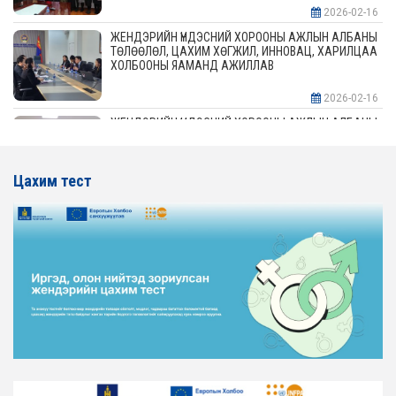
2026-02-16
ЖЕНДЭРИЙН ҮНДЭСНИЙ ХОРООНЫ АЖЛЫН АЛБАНЫ
ТӨЛӨӨЛӨЛ, ЦАХИМ ХӨГЖИЛ, ИННОВАЦ, ХАРИЛЦАА
ХОЛБООНЫ ЯАМАНД АЖИЛЛАВ
2026-02-16
ЖЕНДЭРИЙН ҮНДЭСНИЙ ХОРООНЫ АЖЛЫН АЛБАНЫ
ТӨЛӨӨЛӨЛ АЖ ҮЙЛДВЭР, ЭРДЭС БАЯЛАГИЙН
ЯАМАНД АЖИЛЛАВ
Цахим тест
2026-02-16
ЖЕНДЭРИЙН ҮНДЭСНИЙ ХОРООНЫ АЖЛЫН АЛБАНЫ
ТӨЛӨӨЛӨЛ ХОТ БАЙГУУЛАЛТ, БАРИЛГА, ОРОН
СУУЦЖУУЛАЛТЫН ЯАМАНД АЖИЛЛАВ
2026-02-16
ЖЕНДЭРИЙН ЭРХ ТЭГШ БАЙДЛЫГ ХАНГАХ ҮЙЛ
АЖИЛЛАГААГ ЭРЧИМЖҮҮЛЭХ САРЫН ХУВААРЬТАЙ
ТАНИЛЦАНА УУ
2026-02-16
ЖЕНДЭРИЙН ҮНДЭСНИЙ ХОРООНЫ АЖЛЫН АЛБАНЫ
ТӨЛӨӨЛӨЛ ЗАМ ТЭЭВРИЙН ЯАМАНД АЖИЛЛАВ