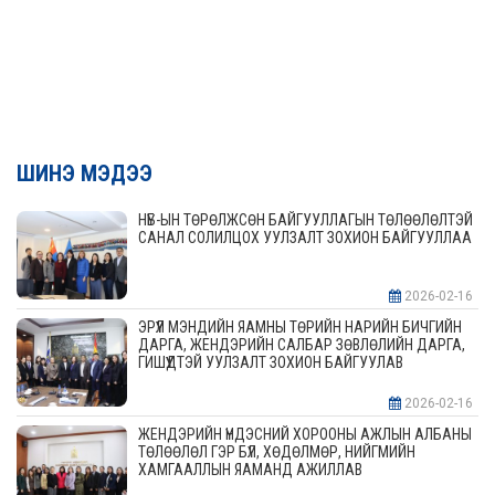
ШИНЭ МЭДЭЭ
НҮБ-ЫН ТӨРӨЛЖСӨН БАЙГУУЛЛАГЫН ТӨЛӨӨЛӨЛТЭЙ
САНАЛ СОЛИЛЦОХ УУЛЗАЛТ ЗОХИОН БАЙГУУЛЛАА
2026-02-16
ЭРҮҮЛ МЭНДИЙН ЯАМНЫ ТӨРИЙН НАРИЙН БИЧГИЙН
ДАРГА, ЖЕНДЭРИЙН САЛБАР ЗӨВЛӨЛИЙН ДАРГА,
ГИШҮҮДТЭЙ УУЛЗАЛТ ЗОХИОН БАЙГУУЛАВ
2026-02-16
ЖЕНДЭРИЙН ҮНДЭСНИЙ ХОРООНЫ АЖЛЫН АЛБАНЫ
ТӨЛӨӨЛӨЛ ГЭР БҮЛ, ХӨДӨЛМӨР, НИЙГМИЙН
ХАМГААЛЛЫН ЯАМАНД АЖИЛЛАВ