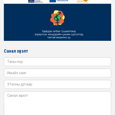
2026-02-16
ЖЕНДЭРИЙН ҮНДЭСНИЙ ХОРООНЫ АЖЛЫН АЛБАНЫ
ТӨЛӨӨЛӨЛ БАТЛАН ХАМГААЛАХ ЯАМАНД
АЖИЛЛАВ
2026-02-16
ЖЕНДЭРИЙН ҮНДЭСНИЙ ХОРООНЫ АЖЛЫН АЛБАНЫ
ТӨЛӨӨЛӨЛ САНГИЙН ЯАМАНД АЖИЛЛАВ
Санал хүсэлт
2026-02-05