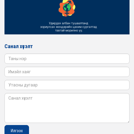
2026-02-16
ЖЕНДЭРИЙН ҮНДЭСНИЙ ХОРООНЫ АЖЛЫН АЛБАНЫ
ТӨЛӨӨЛӨЛ БАТЛАН ХАМГААЛАХ ЯАМАНД
АЖИЛЛАВ
2026-02-16
ЖЕНДЭРИЙН ҮНДЭСНИЙ ХОРООНЫ АЖЛЫН АЛБАНЫ
ТӨЛӨӨЛӨЛ САНГИЙН ЯАМАНД АЖИЛЛАВ
Санал хүсэлт
2026-02-05