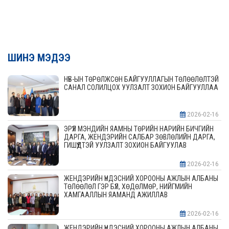
ШИНЭ МЭДЭЭ
НҮБ-ЫН ТӨРӨЛЖСӨН БАЙГУУЛЛАГЫН ТӨЛӨӨЛӨЛТЭЙ
САНАЛ СОЛИЛЦОХ УУЛЗАЛТ ЗОХИОН БАЙГУУЛЛАА
2026-02-16
ЭРҮҮЛ МЭНДИЙН ЯАМНЫ ТӨРИЙН НАРИЙН БИЧГИЙН
ДАРГА, ЖЕНДЭРИЙН САЛБАР ЗӨВЛӨЛИЙН ДАРГА,
ГИШҮҮДТЭЙ УУЛЗАЛТ ЗОХИОН БАЙГУУЛАВ
2026-02-16
ЖЕНДЭРИЙН ҮНДЭСНИЙ ХОРООНЫ АЖЛЫН АЛБАНЫ
ТӨЛӨӨЛӨЛ ГЭР БҮЛ, ХӨДӨЛМӨР, НИЙГМИЙН
ХАМГААЛЛЫН ЯАМАНД АЖИЛЛАВ
2026-02-16
ЖЕНДЭРИЙН ҮНДЭСНИЙ ХОРООНЫ АЖЛЫН АЛБАНЫ