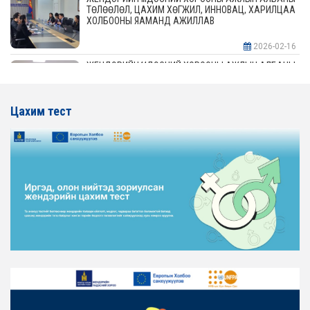
ТӨЛӨӨЛӨЛ, ЦАХИМ ХӨГЖИЛ, ИННОВАЦ, ХАРИЛЦАА
ХОЛБООНЫ ЯАМАНД АЖИЛЛАВ
2026-02-16
ЖЕНДЭРИЙН ҮНДЭСНИЙ ХОРООНЫ АЖЛЫН АЛБАНЫ
ТӨЛӨӨЛӨЛ АЖ ҮЙЛДВЭР, ЭРДЭС БАЯЛАГИЙН
ЯАМАНД АЖИЛЛАВ
Цахим тест
2026-02-16
ЖЕНДЭРИЙН ҮНДЭСНИЙ ХОРООНЫ АЖЛЫН АЛБАНЫ
ТӨЛӨӨЛӨЛ ХОТ БАЙГУУЛАЛТ, БАРИЛГА, ОРОН
СУУЦЖУУЛАЛТЫН ЯАМАНД АЖИЛЛАВ
2026-02-16
ЖЕНДЭРИЙН ЭРХ ТЭГШ БАЙДЛЫГ ХАНГАХ ҮЙЛ
АЖИЛЛАГААГ ЭРЧИМЖҮҮЛЭХ САРЫН ХУВААРЬТАЙ
ТАНИЛЦАНА УУ
2026-02-16
ЖЕНДЭРИЙН ҮНДЭСНИЙ ХОРООНЫ АЖЛЫН АЛБАНЫ
ТӨЛӨӨЛӨЛ ЗАМ ТЭЭВРИЙН ЯАМАНД АЖИЛЛАВ