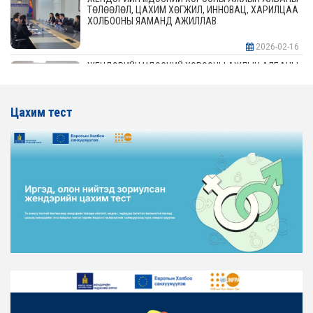
ТӨЛӨӨЛӨЛ, ЦАХИМ ХӨГЖИЛ, ИННОВАЦ, ХАРИЛЦАА
ХОЛБООНЫ ЯАМАНД АЖИЛЛАВ
2026-02-16
ЖЕНДЭРИЙН ҮНДЭСНИЙ ХОРООНЫ АЖЛЫН АЛБАНЫ
ТӨЛӨӨЛӨЛ АЖ ҮЙЛДВЭР, ЭРДЭС БАЯЛАГИЙН
ЯАМАНД АЖИЛЛАВ
Цахим тест
2026-02-16
ЖЕНДЭРИЙН ҮНДЭСНИЙ ХОРООНЫ АЖЛЫН АЛБАНЫ
ТӨЛӨӨЛӨЛ ХОТ БАЙГУУЛАЛТ, БАРИЛГА, ОРОН
СУУЦЖУУЛАЛТЫН ЯАМАНД АЖИЛЛАВ
2026-02-16
ЖЕНДЭРИЙН ЭРХ ТЭГШ БАЙДЛЫГ ХАНГАХ ҮЙЛ
АЖИЛЛАГААГ ЭРЧИМЖҮҮЛЭХ САРЫН ХУВААРЬТАЙ
ТАНИЛЦАНА УУ
2026-02-16
ЖЕНДЭРИЙН ҮНДЭСНИЙ ХОРООНЫ АЖЛЫН АЛБАНЫ
ТӨЛӨӨЛӨЛ ЗАМ ТЭЭВРИЙН ЯАМАНД АЖИЛЛАВ