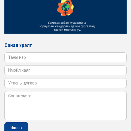
2026-02-16
ЖЕНДЭРИЙН ҮНДЭСНИЙ ХОРООНЫ АЖЛЫН АЛБАНЫ
ТӨЛӨӨЛӨЛ БАТЛАН ХАМГААЛАХ ЯАМАНД
АЖИЛЛАВ
2026-02-16
ЖЕНДЭРИЙН ҮНДЭСНИЙ ХОРООНЫ АЖЛЫН АЛБАНЫ
ТӨЛӨӨЛӨЛ САНГИЙН ЯАМАНД АЖИЛЛАВ
Санал хүсэлт
2026-02-05