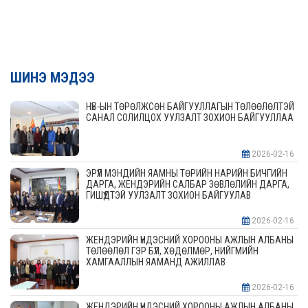
ШИНЭ МЭДЭЭ
НҮБ-ЫН ТӨРӨЛЖСӨН БАЙГУУЛЛАГЫН ТӨЛӨӨЛӨЛТЭЙ
САНАЛ СОЛИЛЦОХ УУЛЗАЛТ ЗОХИОН БАЙГУУЛЛАА
2026-02-16
ЭРҮҮЛ МЭНДИЙН ЯАМНЫ ТӨРИЙН НАРИЙН БИЧГИЙН
ДАРГА, ЖЕНДЭРИЙН САЛБАР ЗӨВЛӨЛИЙН ДАРГА,
ГИШҮҮДТЭЙ УУЛЗАЛТ ЗОХИОН БАЙГУУЛАВ
2026-02-16
ЖЕНДЭРИЙН ҮНДЭСНИЙ ХОРООНЫ АЖЛЫН АЛБАНЫ
ТӨЛӨӨЛӨЛ ГЭР БҮЛ, ХӨДӨЛМӨР, НИЙГМИЙН
ХАМГААЛЛЫН ЯАМАНД АЖИЛЛАВ
2026-02-16
ЖЕНДЭРИЙН ҮНДЭСНИЙ ХОРООНЫ АЖЛЫН АЛБАНЫ