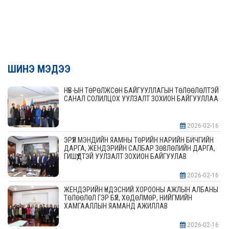
ШИНЭ МЭДЭЭ
НҮБ-ЫН ТӨРӨЛЖСӨН БАЙГУУЛЛАГЫН ТӨЛӨӨЛӨЛТЭЙ
САНАЛ СОЛИЛЦОХ УУЛЗАЛТ ЗОХИОН БАЙГУУЛЛАА
2026-02-16
ЭРҮҮЛ МЭНДИЙН ЯАМНЫ ТӨРИЙН НАРИЙН БИЧГИЙН
ДАРГА, ЖЕНДЭРИЙН САЛБАР ЗӨВЛӨЛИЙН ДАРГА,
ГИШҮҮДТЭЙ УУЛЗАЛТ ЗОХИОН БАЙГУУЛАВ
2026-02-16
ЖЕНДЭРИЙН ҮНДЭСНИЙ ХОРООНЫ АЖЛЫН АЛБАНЫ
ТӨЛӨӨЛӨЛ ГЭР БҮЛ, ХӨДӨЛМӨР, НИЙГМИЙН
ХАМГААЛЛЫН ЯАМАНД АЖИЛЛАВ
2026-02-16