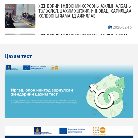
ЖЕНДЭРИЙН ҮНДЭСНИЙ ХОРООНЫ АЖЛЫН АЛБАНЫ
ТӨЛӨӨЛӨЛ, ЦАХИМ ХӨГЖИЛ, ИННОВАЦ, ХАРИЛЦАА
ХОЛБООНЫ ЯАМАНД АЖИЛЛАВ
2026-02-16
ЖЕНДЭРИЙН ҮНДЭСНИЙ ХОРООНЫ АЖЛЫН АЛБАНЫ
ТӨЛӨӨЛӨЛ АЖ ҮЙЛДВЭР, ЭРДЭС БАЯЛАГИЙН
ЯАМАНД АЖИЛЛАВ
Цахим тест
2026-02-16
ЖЕНДЭРИЙН ҮНДЭСНИЙ ХОРООНЫ АЖЛЫН АЛБАНЫ
ТӨЛӨӨЛӨЛ ХОТ БАЙГУУЛАЛТ, БАРИЛГА, ОРОН
СУУЦЖУУЛАЛТЫН ЯАМАНД АЖИЛЛАВ
2026-02-16
ЖЕНДЭРИЙН ЭРХ ТЭГШ БАЙДЛЫГ ХАНГАХ ҮЙЛ
АЖИЛЛАГААГ ЭРЧИМЖҮҮЛЭХ САРЫН ХУВААРЬТАЙ
ТАНИЛЦАНА УУ
2026-02-16
ЖЕНДЭРИЙН ҮНДЭСНИЙ ХОРООНЫ АЖЛЫН АЛБАНЫ
ТӨЛӨӨЛӨЛ ЗАМ ТЭЭВРИЙН ЯАМАНД АЖИЛЛАВ