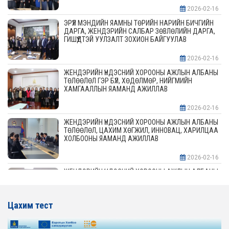
2026-02-16
ЭРҮҮЛ МЭНДИЙН ЯАМНЫ ТӨРИЙН НАРИЙН БИЧГИЙН
ДАРГА, ЖЕНДЭРИЙН САЛБАР ЗӨВЛӨЛИЙН ДАРГА,
ГИШҮҮДТЭЙ УУЛЗАЛТ ЗОХИОН БАЙГУУЛАВ
2026-02-16
ЖЕНДЭРИЙН ҮНДЭСНИЙ ХОРООНЫ АЖЛЫН АЛБАНЫ
ТӨЛӨӨЛӨЛ ГЭР БҮЛ, ХӨДӨЛМӨР, НИЙГМИЙН
ХАМГААЛЛЫН ЯАМАНД АЖИЛЛАВ
2026-02-16
ЖЕНДЭРИЙН ҮНДЭСНИЙ ХОРООНЫ АЖЛЫН АЛБАНЫ
ТӨЛӨӨЛӨЛ, ЦАХИМ ХӨГЖИЛ, ИННОВАЦ, ХАРИЛЦАА
ХОЛБООНЫ ЯАМАНД АЖИЛЛАВ
2026-02-16
ЖЕНДЭРИЙН ҮНДЭСНИЙ ХОРООНЫ АЖЛЫН АЛБАНЫ
ТӨЛӨӨЛӨЛ АЖ ҮЙЛДВЭР, ЭРДЭС БАЯЛАГИЙН
ЯАМАНД АЖИЛЛАВ
Цахим тест
2026-02-16
ЖЕНДЭРИЙН ҮНДЭСНИЙ ХОРООНЫ АЖЛЫН АЛБАНЫ