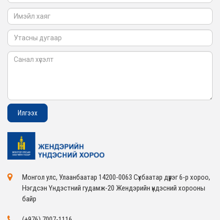
Монгол улс, Улаанбаатар 14200-0063 Сүхбаатар дүүрэг 6-р хороо,
Нэгдсэн Үндэстний гудамж-20 Жендэрийн үндэсний хорооны
байр
(+976) 7007-1116