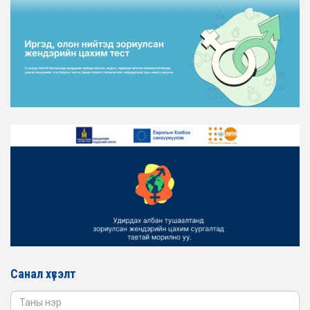
ТӨЛӨӨЛӨЛ ХОТ БАЙГУУЛАЛТ, БАРИЛГА, ОРОН
СУУЦЖУУЛАЛТЫН ЯАМАНД АЖИЛЛАВ
2026-02-16
ЖЕНДЭРИЙН ЭРХ ТЭГШ БАЙДЛЫГ ХАНГАХ ҮЙЛ
АЖИЛЛАГААГ ЭРЧИМЖҮҮЛЭХ САРЫН ХУВААРЬТАЙ
ТАНИЛЦАНА УУ
2026-02-16
ЖЕНДЭРИЙН ҮНДЭСНИЙ ХОРООНЫ АЖЛЫН АЛБАНЫ
ТӨЛӨӨЛӨЛ ЗАМ ТЭЭВРИЙН ЯАМАНД АЖИЛЛАВ
2026-02-16
ЖЕНДЭРИЙН ҮНДЭСНИЙ ХОРООНЫ АЖЛЫН АЛБАНЫ
ТӨЛӨӨЛӨЛ БАТЛАН ХАМГААЛАХ ЯАМАНД
АЖИЛЛАВ
2026-02-16
ЖЕНДЭРИЙН ҮНДЭСНИЙ ХОРООНЫ АЖЛЫН АЛБАНЫ
ТӨЛӨӨЛӨЛ САНГИЙН ЯАМАНД АЖИЛЛАВ
Санал хүсэлт
2026-02-05