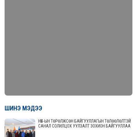
ШИНЭ МЭДЭЭ
НҮБ-ЫН ТӨРӨЛЖСӨН БАЙГУУЛЛАГЫН ТӨЛӨӨЛӨЛТЭЙ
САНАЛ СОЛИЛЦОХ УУЛЗАЛТ ЗОХИОН БАЙГУУЛЛАА