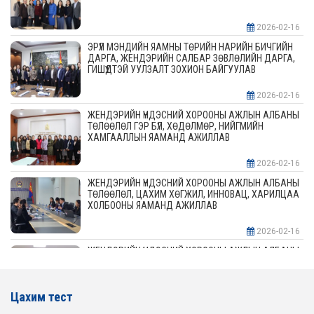
2026-02-16
ЭРҮҮЛ МЭНДИЙН ЯАМНЫ ТӨРИЙН НАРИЙН БИЧГИЙН
ДАРГА, ЖЕНДЭРИЙН САЛБАР ЗӨВЛӨЛИЙН ДАРГА,
ГИШҮҮДТЭЙ УУЛЗАЛТ ЗОХИОН БАЙГУУЛАВ
2026-02-16
ЖЕНДЭРИЙН ҮНДЭСНИЙ ХОРООНЫ АЖЛЫН АЛБАНЫ
ТӨЛӨӨЛӨЛ ГЭР БҮЛ, ХӨДӨЛМӨР, НИЙГМИЙН
ХАМГААЛЛЫН ЯАМАНД АЖИЛЛАВ
2026-02-16
ЖЕНДЭРИЙН ҮНДЭСНИЙ ХОРООНЫ АЖЛЫН АЛБАНЫ
ТӨЛӨӨЛӨЛ, ЦАХИМ ХӨГЖИЛ, ИННОВАЦ, ХАРИЛЦАА
ХОЛБООНЫ ЯАМАНД АЖИЛЛАВ
2026-02-16
ЖЕНДЭРИЙН ҮНДЭСНИЙ ХОРООНЫ АЖЛЫН АЛБАНЫ
ТӨЛӨӨЛӨЛ АЖ ҮЙЛДВЭР, ЭРДЭС БАЯЛАГИЙН
ЯАМАНД АЖИЛЛАВ
Цахим тест
2026-02-16