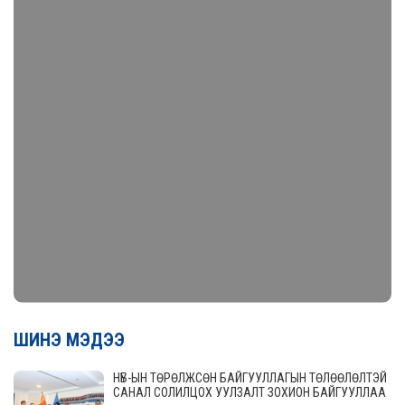
ШИНЭ МЭДЭЭ
НҮБ-ЫН ТӨРӨЛЖСӨН БАЙГУУЛЛАГЫН ТӨЛӨӨЛӨЛТЭЙ
САНАЛ СОЛИЛЦОХ УУЛЗАЛТ ЗОХИОН БАЙГУУЛЛАА