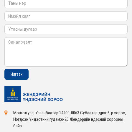
2026-02-05
Монгол улс, Улаанбаатар 14200-0063 Сүхбаатар дүүрэг 6-р хороо,
Нэгдсэн Үндэстний гудамж-20 Жендэрийн үндэсний хорооны
байр