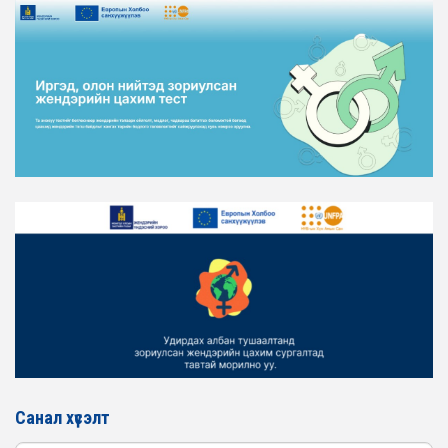
ЖЕНДЭРИЙН ҮНДЭСНИЙ ХОРООНЫ АЖЛЫН АЛБАНЫ
ТӨЛӨӨЛӨЛ ХОТ БАЙГУУЛАЛТ, БАРИЛГА, ОРОН
СУУЦЖУУЛАЛТЫН ЯАМАНД АЖИЛЛАВ
2026-02-16
ЖЕНДЭРИЙН ЭРХ ТЭГШ БАЙДЛЫГ ХАНГАХ ҮЙЛ
АЖИЛЛАГААГ ЭРЧИМЖҮҮЛЭХ САРЫН ХУВААРЬТАЙ
ТАНИЛЦАНА УУ
2026-02-16
ЖЕНДЭРИЙН ҮНДЭСНИЙ ХОРООНЫ АЖЛЫН АЛБАНЫ
ТӨЛӨӨЛӨЛ ЗАМ ТЭЭВРИЙН ЯАМАНД АЖИЛЛАВ
2026-02-16
ЖЕНДЭРИЙН ҮНДЭСНИЙ ХОРООНЫ АЖЛЫН АЛБАНЫ
ТӨЛӨӨЛӨЛ БАТЛАН ХАМГААЛАХ ЯАМАНД
АЖИЛЛАВ
2026-02-16
ЖЕНДЭРИЙН ҮНДЭСНИЙ ХОРООНЫ АЖЛЫН АЛБАНЫ
ТӨЛӨӨЛӨЛ САНГИЙН ЯАМАНД АЖИЛЛАВ
Санал хүсэлт