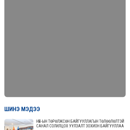
ШИНЭ МЭДЭЭ
НҮБ-ЫН ТӨРӨЛЖСӨН БАЙГУУЛЛАГЫН ТӨЛӨӨЛӨЛТЭЙ
САНАЛ СОЛИЛЦОХ УУЛЗАЛТ ЗОХИОН БАЙГУУЛЛАА