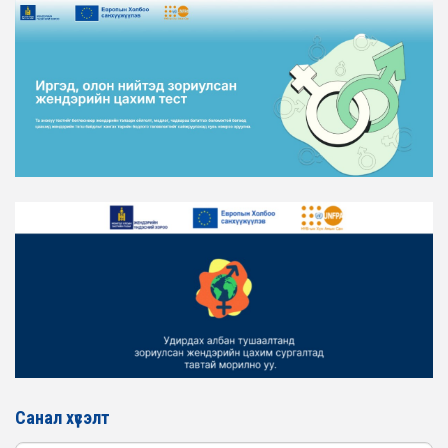
ЖЕНДЭРИЙН ҮНДЭСНИЙ ХОРООНЫ АЖЛЫН АЛБАНЫ
ТӨЛӨӨЛӨЛ ХОТ БАЙГУУЛАЛТ, БАРИЛГА, ОРОН
СУУЦЖУУЛАЛТЫН ЯАМАНД АЖИЛЛАВ
2026-02-16
ЖЕНДЭРИЙН ЭРХ ТЭГШ БАЙДЛЫГ ХАНГАХ ҮЙЛ
АЖИЛЛАГААГ ЭРЧИМЖҮҮЛЭХ САРЫН ХУВААРЬТАЙ
ТАНИЛЦАНА УУ
2026-02-16
ЖЕНДЭРИЙН ҮНДЭСНИЙ ХОРООНЫ АЖЛЫН АЛБАНЫ
ТӨЛӨӨЛӨЛ ЗАМ ТЭЭВРИЙН ЯАМАНД АЖИЛЛАВ
2026-02-16
ЖЕНДЭРИЙН ҮНДЭСНИЙ ХОРООНЫ АЖЛЫН АЛБАНЫ
ТӨЛӨӨЛӨЛ БАТЛАН ХАМГААЛАХ ЯАМАНД
АЖИЛЛАВ
2026-02-16
ЖЕНДЭРИЙН ҮНДЭСНИЙ ХОРООНЫ АЖЛЫН АЛБАНЫ
ТӨЛӨӨЛӨЛ САНГИЙН ЯАМАНД АЖИЛЛАВ
Санал хүсэлт