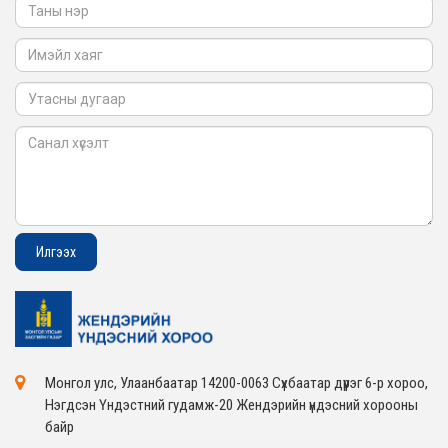
2026-02-05
Монгол улс, Улаанбаатар 14200-0063 Сүхбаатар дүүрэг 6-р хороо,
Нэгдсэн Үндэстний гудамж-20 Жендэрийн үндэсний хорооны
байр