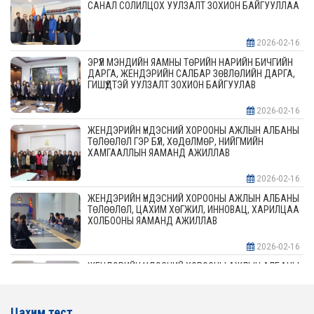
САНАЛ СОЛИЛЦОХ УУЛЗАЛТ ЗОХИОН БАЙГУУЛЛАА
2026-02-16
ЭРҮҮЛ МЭНДИЙН ЯАМНЫ ТӨРИЙН НАРИЙН БИЧГИЙН
ДАРГА, ЖЕНДЭРИЙН САЛБАР ЗӨВЛӨЛИЙН ДАРГА,
ГИШҮҮДТЭЙ УУЛЗАЛТ ЗОХИОН БАЙГУУЛАВ
2026-02-16
ЖЕНДЭРИЙН ҮНДЭСНИЙ ХОРООНЫ АЖЛЫН АЛБАНЫ
ТӨЛӨӨЛӨЛ ГЭР БҮЛ, ХӨДӨЛМӨР, НИЙГМИЙН
ХАМГААЛЛЫН ЯАМАНД АЖИЛЛАВ
2026-02-16
ЖЕНДЭРИЙН ҮНДЭСНИЙ ХОРООНЫ АЖЛЫН АЛБАНЫ
ТӨЛӨӨЛӨЛ, ЦАХИМ ХӨГЖИЛ, ИННОВАЦ, ХАРИЛЦАА
ХОЛБООНЫ ЯАМАНД АЖИЛЛАВ
2026-02-16
ЖЕНДЭРИЙН ҮНДЭСНИЙ ХОРООНЫ АЖЛЫН АЛБАНЫ
ТӨЛӨӨЛӨЛ АЖ ҮЙЛДВЭР, ЭРДЭС БАЯЛАГИЙН
ЯАМАНД АЖИЛЛАВ
Цахим тест