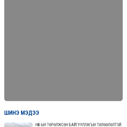
ШИНЭ МЭДЭЭ
НҮБ-ЫН ТӨРӨЛЖСӨН БАЙГУУЛЛАГЫН ТӨЛӨӨЛӨЛТЭЙ