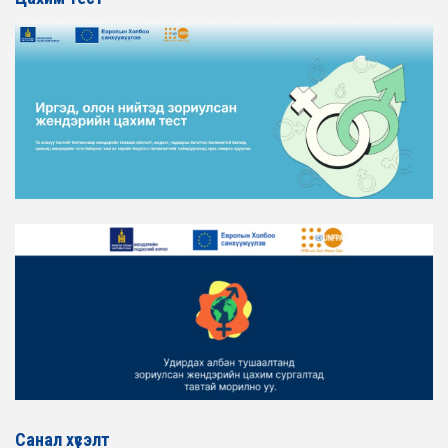
2026-02-16
ЖЕНДЭРИЙН ҮНДЭСНИЙ ХОРООНЫ АЖЛЫН АЛБАНЫ
ТӨЛӨӨЛӨЛ ХОТ БАЙГУУЛАЛТ, БАРИЛГА, ОРОН
СУУЦЖУУЛАЛТЫН ЯАМАНД АЖИЛЛАВ
2026-02-16
ЖЕНДЭРИЙН ЭРХ ТЭГШ БАЙДЛЫГ ХАНГАХ ҮЙЛ
АЖИЛЛАГААГ ЭРЧИМЖҮҮЛЭХ САРЫН ХУВААРЬТАЙ
ТАНИЛЦАНА УУ
2026-02-16
ЖЕНДЭРИЙН ҮНДЭСНИЙ ХОРООНЫ АЖЛЫН АЛБАНЫ
ТӨЛӨӨЛӨЛ ЗАМ ТЭЭВРИЙН ЯАМАНД АЖИЛЛАВ
2026-02-16
ЖЕНДЭРИЙН ҮНДЭСНИЙ ХОРООНЫ АЖЛЫН АЛБАНЫ
ТӨЛӨӨЛӨЛ БАТЛАН ХАМГААЛАХ ЯАМАНД
АЖИЛЛАВ
2026-02-16
ЖЕНДЭРИЙН ҮНДЭСНИЙ ХОРООНЫ АЖЛЫН АЛБАНЫ
ТӨЛӨӨЛӨЛ САНГИЙН ЯАМАНД АЖИЛЛАВ
Санал хүсэлт