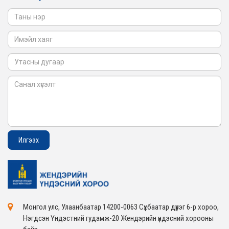
2026-02-05
Монгол улс, Улаанбаатар 14200-0063 Сүхбаатар дүүрэг 6-р хороо,
Нэгдсэн Үндэстний гудамж-20 Жендэрийн үндэсний хорооны