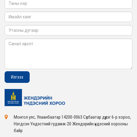
2026-02-05
Монгол улс, Улаанбаатар 14200-0063 Сүхбаатар дүүрэг 6-р хороо,
Нэгдсэн Үндэстний гудамж-20 Жендэрийн үндэсний хорооны
байр