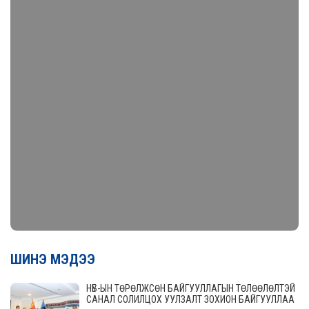
ШИНЭ МЭДЭЭ
НҮБ-ЫН ТӨРӨЛЖСӨН БАЙГУУЛЛАГЫН ТӨЛӨӨЛӨЛТЭЙ
САНАЛ СОЛИЛЦОХ УУЛЗАЛТ ЗОХИОН БАЙГУУЛЛАА