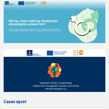
ЖЕНДЭРИЙН ҮНДЭСНИЙ ХОРООНЫ АЖЛЫН АЛБАНЫ
ТӨЛӨӨЛӨЛ ХОТ БАЙГУУЛАЛТ, БАРИЛГА, ОРОН
СУУЦЖУУЛАЛТЫН ЯАМАНД АЖИЛЛАВ
2026-02-16
ЖЕНДЭРИЙН ЭРХ ТЭГШ БАЙДЛЫГ ХАНГАХ ҮЙЛ
АЖИЛЛАГААГ ЭРЧИМЖҮҮЛЭХ САРЫН ХУВААРЬТАЙ
ТАНИЛЦАНА УУ
2026-02-16
ЖЕНДЭРИЙН ҮНДЭСНИЙ ХОРООНЫ АЖЛЫН АЛБАНЫ
ТӨЛӨӨЛӨЛ ЗАМ ТЭЭВРИЙН ЯАМАНД АЖИЛЛАВ
2026-02-16
ЖЕНДЭРИЙН ҮНДЭСНИЙ ХОРООНЫ АЖЛЫН АЛБАНЫ
ТӨЛӨӨЛӨЛ БАТЛАН ХАМГААЛАХ ЯАМАНД
АЖИЛЛАВ
2026-02-16
ЖЕНДЭРИЙН ҮНДЭСНИЙ ХОРООНЫ АЖЛЫН АЛБАНЫ
ТӨЛӨӨЛӨЛ САНГИЙН ЯАМАНД АЖИЛЛАВ
Санал хүсэлт