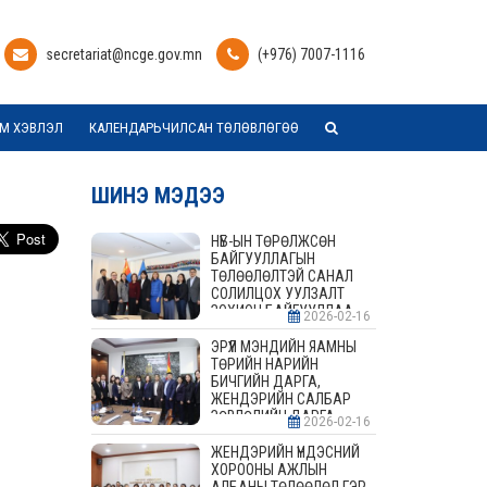
secretariat@ncge.gov.mn
(+976) 7007-1116
М ХЭВЛЭЛ
КАЛЕНДАРЬЧИЛСАН ТӨЛӨВЛӨГӨӨ
ШИНЭ МЭДЭЭ
НҮБ-ЫН ТӨРӨЛЖСӨН
БАЙГУУЛЛАГЫН
ТӨЛӨӨЛӨЛТЭЙ САНАЛ
СОЛИЛЦОХ УУЛЗАЛТ
ЗОХИОН БАЙГУУЛЛАА
2026-02-16
ЭРҮҮЛ МЭНДИЙН ЯАМНЫ
ТӨРИЙН НАРИЙН
БИЧГИЙН ДАРГА,
ЖЕНДЭРИЙН САЛБАР
ЗӨВЛӨЛИЙН ДАРГА,
2026-02-16
ГИШҮҮДТЭЙ УУЛЗАЛТ
ЗОХИОН БАЙГУУЛАВ
ЖЕНДЭРИЙН ҮНДЭСНИЙ
ХОРООНЫ АЖЛЫН