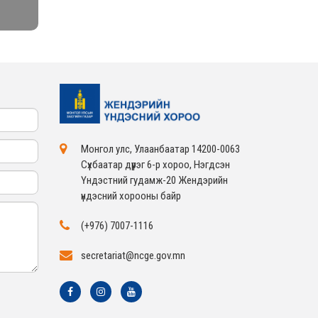
Монгол улс, Улаанбаатар 14200-0063
Сүхбаатар дүүрэг 6-р хороо, Нэгдсэн
Үндэстний гудамж-20 Жендэрийн
үндэсний хорооны байр
(+976) 7007-1116
secretariat@ncge.gov.mn