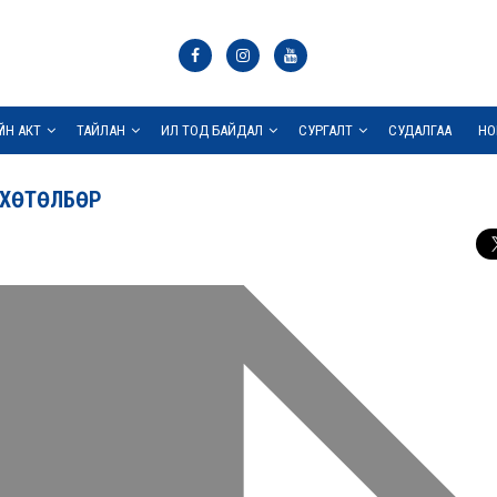
ҮЙН АКТ
ТАЙЛАН
ИЛ ТОД БАЙДАЛ
СУРГАЛТ
СУДАЛГАА
НО
 ХӨТӨЛБӨР