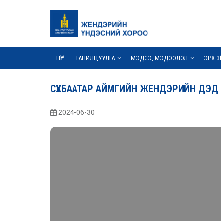
НҮҮР
ТАНИЛЦУУЛГА
МЭДЭЭ, МЭДЭЭЛЭЛ
ЭРХ З
СҮХБААТАР АЙМГИЙН ЖЕНДЭРИЙН ДЭД
2024-06-30