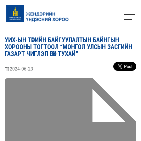
УИХ-ЫН ТӨРИЙН БАЙГУУЛАЛТЫН БАЙНГЫН
ХОРООНЫ ТОГТООЛ “МОНГОЛ УЛСЫН ЗАСГИЙН
ГАЗАРТ ЧИГЛЭЛ ӨГӨХ ТУХАЙ”
2024-06-23