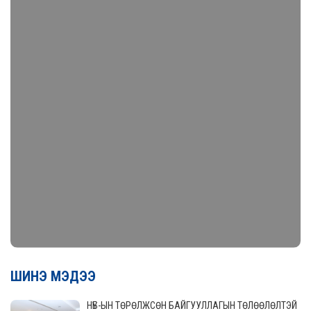
ШИНЭ МЭДЭЭ
НҮБ-ЫН ТӨРӨЛЖСӨН БАЙГУУЛЛАГЫН ТӨЛӨӨЛӨЛТЭЙ