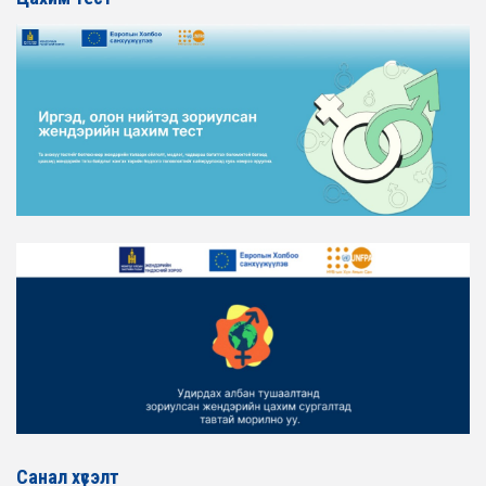
2026-02-16
ЖЕНДЭРИЙН ҮНДЭСНИЙ ХОРООНЫ АЖЛЫН АЛБАНЫ
ТӨЛӨӨЛӨЛ ХОТ БАЙГУУЛАЛТ, БАРИЛГА, ОРОН
СУУЦЖУУЛАЛТЫН ЯАМАНД АЖИЛЛАВ
2026-02-16
ЖЕНДЭРИЙН ЭРХ ТЭГШ БАЙДЛЫГ ХАНГАХ ҮЙЛ
АЖИЛЛАГААГ ЭРЧИМЖҮҮЛЭХ САРЫН ХУВААРЬТАЙ
ТАНИЛЦАНА УУ
2026-02-16
ЖЕНДЭРИЙН ҮНДЭСНИЙ ХОРООНЫ АЖЛЫН АЛБАНЫ
ТӨЛӨӨЛӨЛ ЗАМ ТЭЭВРИЙН ЯАМАНД АЖИЛЛАВ
2026-02-16
ЖЕНДЭРИЙН ҮНДЭСНИЙ ХОРООНЫ АЖЛЫН АЛБАНЫ
ТӨЛӨӨЛӨЛ БАТЛАН ХАМГААЛАХ ЯАМАНД
АЖИЛЛАВ
2026-02-16
ЖЕНДЭРИЙН ҮНДЭСНИЙ ХОРООНЫ АЖЛЫН АЛБАНЫ
ТӨЛӨӨЛӨЛ САНГИЙН ЯАМАНД АЖИЛЛАВ
Санал хүсэлт