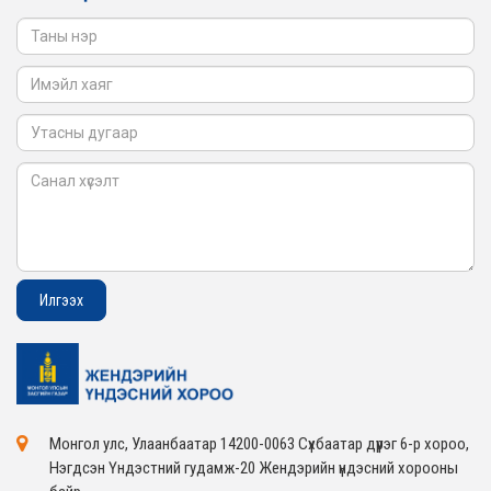
2026-02-05
Монгол улс, Улаанбаатар 14200-0063 Сүхбаатар дүүрэг 6-р хороо,
Нэгдсэн Үндэстний гудамж-20 Жендэрийн үндэсний хорооны