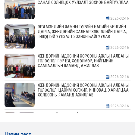
САНАЛ СОЛИЛЦОХ УУЛЗАЛТ ЗОХИОН БАЙГУУЛЛАА
2026-02-16
ЭРҮҮЛ МЭНДИЙН ЯАМНЫ ТӨРИЙН НАРИЙН БИЧГИЙН
ДАРГА, ЖЕНДЭРИЙН САЛБАР ЗӨВЛӨЛИЙН ДАРГА,
ГИШҮҮДТЭЙ УУЛЗАЛТ ЗОХИОН БАЙГУУЛАВ
2026-02-16
ЖЕНДЭРИЙН ҮНДЭСНИЙ ХОРООНЫ АЖЛЫН АЛБАНЫ
ТӨЛӨӨЛӨЛ ГЭР БҮЛ, ХӨДӨЛМӨР, НИЙГМИЙН
ХАМГААЛЛЫН ЯАМАНД АЖИЛЛАВ
2026-02-16
ЖЕНДЭРИЙН ҮНДЭСНИЙ ХОРООНЫ АЖЛЫН АЛБАНЫ
ТӨЛӨӨЛӨЛ, ЦАХИМ ХӨГЖИЛ, ИННОВАЦ, ХАРИЛЦАА
ХОЛБООНЫ ЯАМАНД АЖИЛЛАВ
2026-02-16
ЖЕНДЭРИЙН ҮНДЭСНИЙ ХОРООНЫ АЖЛЫН АЛБАНЫ
ТӨЛӨӨЛӨЛ АЖ ҮЙЛДВЭР, ЭРДЭС БАЯЛАГИЙН
ЯАМАНД АЖИЛЛАВ
Цахим тест