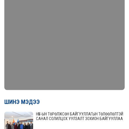
ШИНЭ МЭДЭЭ
НҮБ-ЫН ТӨРӨЛЖСӨН БАЙГУУЛЛАГЫН ТӨЛӨӨЛӨЛТЭЙ
САНАЛ СОЛИЛЦОХ УУЛЗАЛТ ЗОХИОН БАЙГУУЛЛАА