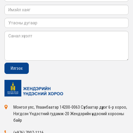
Монгол улс, Улаанбаатар 14200-0063 Сүхбаатар дүүрэг 6-р хороо,
Нэгдсэн Үндэстний гудамж-20 Жендэрийн үндэсний хорооны
байр
(+976) 7007-1116