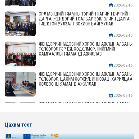
2026-02-16
ЭРҮҮЛ МЭНДИЙН ЯАМНЫ ТӨРИЙН НАРИЙН БИЧГИЙН
ДАРГА, ЖЕНДЭРИЙН САЛБАР ЗӨВЛӨЛИЙН ДАРГА,
ГИШҮҮДТЭЙ УУЛЗАЛТ ЗОХИОН БАЙГУУЛАВ
2026-02-16
ЖЕНДЭРИЙН ҮНДЭСНИЙ ХОРООНЫ АЖЛЫН АЛБАНЫ
ТӨЛӨӨЛӨЛ ГЭР БҮЛ, ХӨДӨЛМӨР, НИЙГМИЙН
ХАМГААЛЛЫН ЯАМАНД АЖИЛЛАВ
2026-02-16
ЖЕНДЭРИЙН ҮНДЭСНИЙ ХОРООНЫ АЖЛЫН АЛБАНЫ
ТӨЛӨӨЛӨЛ, ЦАХИМ ХӨГЖИЛ, ИННОВАЦ, ХАРИЛЦАА
ХОЛБООНЫ ЯАМАНД АЖИЛЛАВ
2026-02-16
ЖЕНДЭРИЙН ҮНДЭСНИЙ ХОРООНЫ АЖЛЫН АЛБАНЫ
ТӨЛӨӨЛӨЛ АЖ ҮЙЛДВЭР, ЭРДЭС БАЯЛАГИЙН
ЯАМАНД АЖИЛЛАВ
Цахим тест
2026-02-16
ЖЕНДЭРИЙН ҮНДЭСНИЙ ХОРООНЫ АЖЛЫН АЛБАНЫ