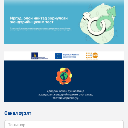
ТӨЛӨӨЛӨЛ ХОТ БАЙГУУЛАЛТ, БАРИЛГА, ОРОН
СУУЦЖУУЛАЛТЫН ЯАМАНД АЖИЛЛАВ
2026-02-16
ЖЕНДЭРИЙН ЭРХ ТЭГШ БАЙДЛЫГ ХАНГАХ ҮЙЛ
АЖИЛЛАГААГ ЭРЧИМЖҮҮЛЭХ САРЫН ХУВААРЬТАЙ
ТАНИЛЦАНА УУ
2026-02-16
ЖЕНДЭРИЙН ҮНДЭСНИЙ ХОРООНЫ АЖЛЫН АЛБАНЫ
ТӨЛӨӨЛӨЛ ЗАМ ТЭЭВРИЙН ЯАМАНД АЖИЛЛАВ
2026-02-16
ЖЕНДЭРИЙН ҮНДЭСНИЙ ХОРООНЫ АЖЛЫН АЛБАНЫ
ТӨЛӨӨЛӨЛ БАТЛАН ХАМГААЛАХ ЯАМАНД
АЖИЛЛАВ
2026-02-16
ЖЕНДЭРИЙН ҮНДЭСНИЙ ХОРООНЫ АЖЛЫН АЛБАНЫ
ТӨЛӨӨЛӨЛ САНГИЙН ЯАМАНД АЖИЛЛАВ
Санал хүсэлт
2026-02-05