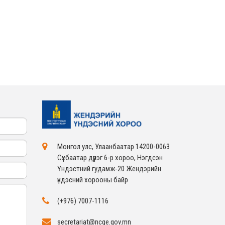
ЖЕНДЭРИЙН ҮНДЭСНИЙ
ХОРООНЫ АЖЛЫН
АЛБАНЫ ТӨЛӨӨЛӨЛ ЗАМ
ТЭЭВРИЙН ЯАМАНД
АЖИЛЛАВ
2026-02-16
ЖЕНДЭРИЙН ҮНДЭСНИЙ
ХОРООНЫ АЖЛЫН
АЛБАНЫ ТӨЛӨӨЛӨЛ
БАТЛАН ХАМГААЛАХ
ЯАМАНД АЖИЛЛАВ
2026-02-16
ЖЕНДЭРИЙН ҮНДЭСНИЙ
ХОРООНЫ АЖЛЫН
АЛБАНЫ ТӨЛӨӨЛӨЛ
САНГИЙН ЯАМАНД
АЖИЛЛАВ
2026-02-05
Монгол улс, Улаанбаатар 14200-0063
Сүхбаатар дүүрэг 6-р хороо, Нэгдсэн
Үндэстний гудамж-20 Жендэрийн
үндэсний хорооны байр
(+976) 7007-1116
secretariat@ncge.gov.mn