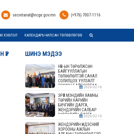
secretariat@ncge.gov.mn
(+976) 7007-1116
М ХЭВЛЭЛ
КАЛЕНДАРЬЧИЛСАН ТӨЛӨВЛӨГӨӨ
 ҮР
ШИНЭ МЭДЭЭ
НҮБ-ЫН ТӨРӨЛЖСӨН
БАЙГУУЛЛАГЫН
ТӨЛӨӨЛӨЛТЭЙ САНАЛ
СОЛИЛЦОХ УУЛЗАЛТ
ЗОХИОН БАЙГУУЛЛАА
2026-02-16
ЭРҮҮЛ МЭНДИЙН ЯАМНЫ
ТӨРИЙН НАРИЙН
БИЧГИЙН ДАРГА,
ЖЕНДЭРИЙН САЛБАР
ЗӨВЛӨЛИЙН ДАРГА,
2026-02-16
ГИШҮҮДТЭЙ УУЛЗАЛТ
ЗОХИОН БАЙГУУЛАВ
ЖЕНДЭРИЙН ҮНДЭСНИЙ
ХОРООНЫ АЖЛЫН