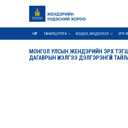
НҮҮР
ТАНИЛЦУУЛГА
МЭДЭЭ, МЭДЭЭЛЭЛ
ЭРХ З
МОНГОЛ УЛСЫН ЖЕНДЭРИЙН ЭРХ ТЭГШ
ДАГАВРЫН ҮНЭЛГЭЭ ДЭЛГЭРЭНГҮЙ ТАЙЛ