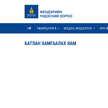
НҮҮР
ТАНИЛЦУУЛГА
МЭДЭЭ, МЭДЭЭЛЭЛ
ЭРХ З
БАТЛАН ХАМГААЛАХ ЯАМ