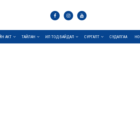
ҮЙН АКТ
ТАЙЛАН
ИЛ ТОД БАЙДАЛ
СУРГАЛТ
СУДАЛГАА
НО