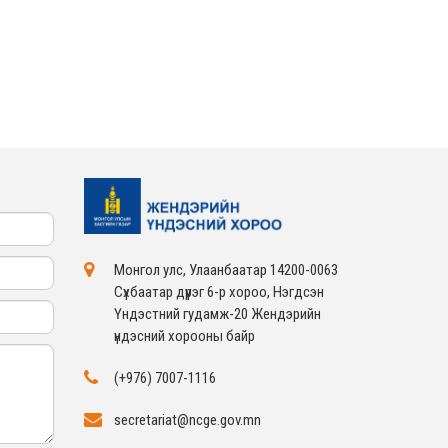
ЖЕНДЭРИЙН ҮНДЭСНИЙ
ХОРООНЫ АЖЛЫН
АЛБАНЫ ТӨЛӨӨЛӨЛ ЗАМ
ТЭЭВРИЙН ЯАМАНД
АЖИЛЛАВ
2026-02-16
ЖЕНДЭРИЙН ҮНДЭСНИЙ
ХОРООНЫ АЖЛЫН
АЛБАНЫ ТӨЛӨӨЛӨЛ
БАТЛАН ХАМГААЛАХ
ЯАМАНД АЖИЛЛАВ
2026-02-16
ЖЕНДЭРИЙН ҮНДЭСНИЙ
ХОРООНЫ АЖЛЫН
АЛБАНЫ ТӨЛӨӨЛӨЛ
САНГИЙН ЯАМАНД
АЖИЛЛАВ
2026-02-05
Монгол улс, Улаанбаатар 14200-0063
Сүхбаатар дүүрэг 6-р хороо, Нэгдсэн
Үндэстний гудамж-20 Жендэрийн
үндэсний хорооны байр
(+976) 7007-1116
secretariat@ncge.gov.mn