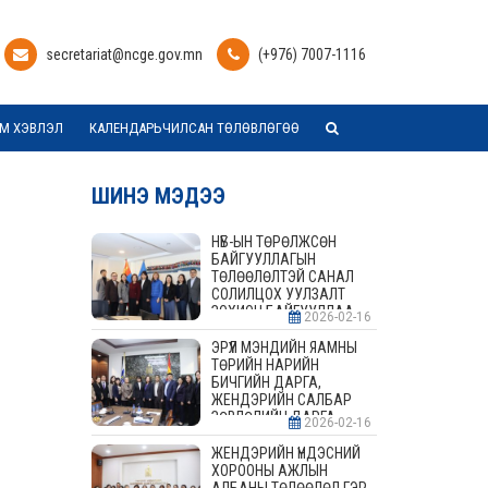
secretariat@ncge.gov.mn
(+976) 7007-1116
М ХЭВЛЭЛ
КАЛЕНДАРЬЧИЛСАН ТӨЛӨВЛӨГӨӨ
ШИНЭ МЭДЭЭ
НҮБ-ЫН ТӨРӨЛЖСӨН
БАЙГУУЛЛАГЫН
ТӨЛӨӨЛӨЛТЭЙ САНАЛ
СОЛИЛЦОХ УУЛЗАЛТ
ЗОХИОН БАЙГУУЛЛАА
2026-02-16
ЭРҮҮЛ МЭНДИЙН ЯАМНЫ
ТӨРИЙН НАРИЙН
БИЧГИЙН ДАРГА,
ЖЕНДЭРИЙН САЛБАР
ЗӨВЛӨЛИЙН ДАРГА,
2026-02-16
ГИШҮҮДТЭЙ УУЛЗАЛТ
ЗОХИОН БАЙГУУЛАВ
ЖЕНДЭРИЙН ҮНДЭСНИЙ
ХОРООНЫ АЖЛЫН