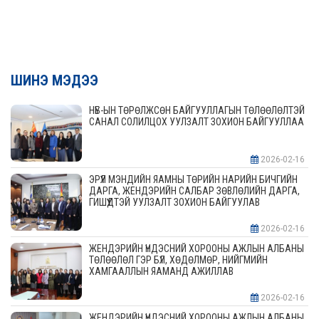
ШИНЭ МЭДЭЭ
НҮБ-ЫН ТӨРӨЛЖСӨН БАЙГУУЛЛАГЫН ТӨЛӨӨЛӨЛТЭЙ
САНАЛ СОЛИЛЦОХ УУЛЗАЛТ ЗОХИОН БАЙГУУЛЛАА
2026-02-16
ЭРҮҮЛ МЭНДИЙН ЯАМНЫ ТӨРИЙН НАРИЙН БИЧГИЙН
ДАРГА, ЖЕНДЭРИЙН САЛБАР ЗӨВЛӨЛИЙН ДАРГА,
ГИШҮҮДТЭЙ УУЛЗАЛТ ЗОХИОН БАЙГУУЛАВ
2026-02-16
ЖЕНДЭРИЙН ҮНДЭСНИЙ ХОРООНЫ АЖЛЫН АЛБАНЫ
ТӨЛӨӨЛӨЛ ГЭР БҮЛ, ХӨДӨЛМӨР, НИЙГМИЙН
ХАМГААЛЛЫН ЯАМАНД АЖИЛЛАВ
2026-02-16
ЖЕНДЭРИЙН ҮНДЭСНИЙ ХОРООНЫ АЖЛЫН АЛБАНЫ