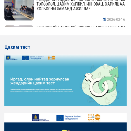
ТӨЛӨӨЛӨЛ, ЦАХИМ ХӨГЖИЛ, ИННОВАЦ, ХАРИЛЦАА
ХОЛБООНЫ ЯАМАНД АЖИЛЛАВ
2026-02-16
ЖЕНДЭРИЙН ҮНДЭСНИЙ ХОРООНЫ АЖЛЫН АЛБАНЫ
ТӨЛӨӨЛӨЛ АЖ ҮЙЛДВЭР, ЭРДЭС БАЯЛАГИЙН
ЯАМАНД АЖИЛЛАВ
Цахим тест
2026-02-16
ЖЕНДЭРИЙН ҮНДЭСНИЙ ХОРООНЫ АЖЛЫН АЛБАНЫ
ТӨЛӨӨЛӨЛ ХОТ БАЙГУУЛАЛТ, БАРИЛГА, ОРОН
СУУЦЖУУЛАЛТЫН ЯАМАНД АЖИЛЛАВ
2026-02-16
ЖЕНДЭРИЙН ЭРХ ТЭГШ БАЙДЛЫГ ХАНГАХ ҮЙЛ
АЖИЛЛАГААГ ЭРЧИМЖҮҮЛЭХ САРЫН ХУВААРЬТАЙ
ТАНИЛЦАНА УУ
2026-02-16
ЖЕНДЭРИЙН ҮНДЭСНИЙ ХОРООНЫ АЖЛЫН АЛБАНЫ
ТӨЛӨӨЛӨЛ ЗАМ ТЭЭВРИЙН ЯАМАНД АЖИЛЛАВ