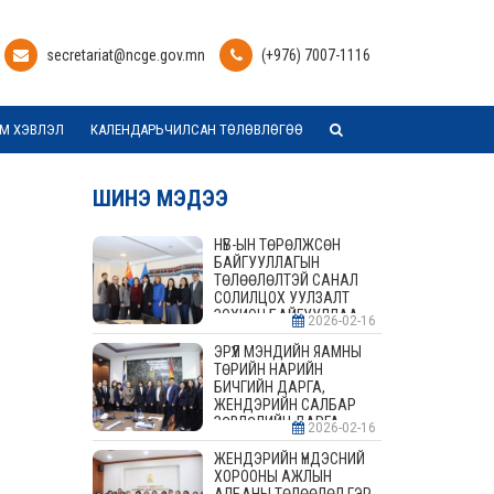
secretariat@ncge.gov.mn
(+976) 7007-1116
М ХЭВЛЭЛ
КАЛЕНДАРЬЧИЛСАН ТӨЛӨВЛӨГӨӨ
ШИНЭ МЭДЭЭ
НҮБ-ЫН ТӨРӨЛЖСӨН
БАЙГУУЛЛАГЫН
ТӨЛӨӨЛӨЛТЭЙ САНАЛ
СОЛИЛЦОХ УУЛЗАЛТ
ЗОХИОН БАЙГУУЛЛАА
2026-02-16
ЭРҮҮЛ МЭНДИЙН ЯАМНЫ
ТӨРИЙН НАРИЙН
БИЧГИЙН ДАРГА,
ЖЕНДЭРИЙН САЛБАР
ЗӨВЛӨЛИЙН ДАРГА,
2026-02-16
ГИШҮҮДТЭЙ УУЛЗАЛТ
ЗОХИОН БАЙГУУЛАВ
ЖЕНДЭРИЙН ҮНДЭСНИЙ
ХОРООНЫ АЖЛЫН