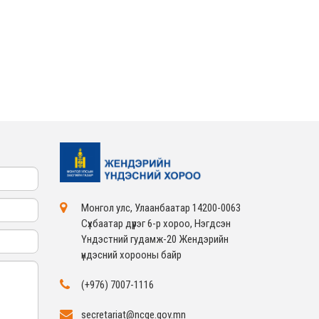
ЖЕНДЭРИЙН ҮНДЭСНИЙ
ХОРООНЫ АЖЛЫН
АЛБАНЫ ТӨЛӨӨЛӨЛ ЗАМ
ТЭЭВРИЙН ЯАМАНД
АЖИЛЛАВ
2026-02-16
ЖЕНДЭРИЙН ҮНДЭСНИЙ
ХОРООНЫ АЖЛЫН
АЛБАНЫ ТӨЛӨӨЛӨЛ
БАТЛАН ХАМГААЛАХ
ЯАМАНД АЖИЛЛАВ
2026-02-16
ЖЕНДЭРИЙН ҮНДЭСНИЙ
ХОРООНЫ АЖЛЫН
АЛБАНЫ ТӨЛӨӨЛӨЛ
САНГИЙН ЯАМАНД
АЖИЛЛАВ
2026-02-05
Монгол улс, Улаанбаатар 14200-0063
Сүхбаатар дүүрэг 6-р хороо, Нэгдсэн
Үндэстний гудамж-20 Жендэрийн
үндэсний хорооны байр
(+976) 7007-1116
secretariat@ncge.gov.mn