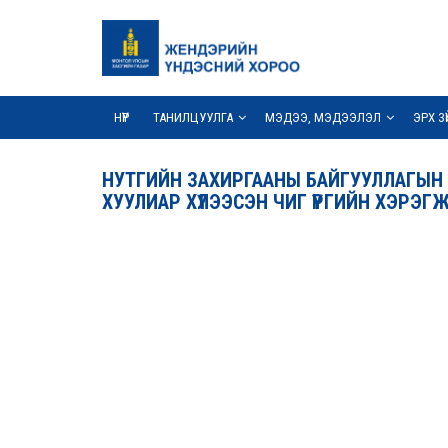
НҮҮР
ТАНИЛЦУУЛГА
МЭДЭЭ, МЭДЭЭЛЭЛ
ЭРХ З
НУТГИЙН ЗАХИРГААНЫ БАЙГУУЛЛАГЫН
ХУУЛИАР ХҮЛЭЭСЭН ЧИГ ҮҮРГИЙН ХЭРЭГ