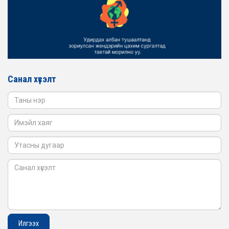
2026-02-16
ЖЕНДЭРИЙН ҮНДЭСНИЙ ХОРООНЫ АЖЛЫН АЛБАНЫ
ТӨЛӨӨЛӨЛ БАТЛАН ХАМГААЛАХ ЯАМАНД
АЖИЛЛАВ
2026-02-16
ЖЕНДЭРИЙН ҮНДЭСНИЙ ХОРООНЫ АЖЛЫН АЛБАНЫ
ТӨЛӨӨЛӨЛ САНГИЙН ЯАМАНД АЖИЛЛАВ
Санал хүсэлт
2026-02-05