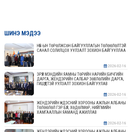
ШИНЭ МЭДЭЭ
НҮБ-ЫН ТӨРӨЛЖСӨН БАЙГУУЛЛАГЫН ТӨЛӨӨЛӨЛТЭЙ
САНАЛ СОЛИЛЦОХ УУЛЗАЛТ ЗОХИОН БАЙГУУЛЛАА
2026-02-16
ЭРҮҮЛ МЭНДИЙН ЯАМНЫ ТӨРИЙН НАРИЙН БИЧГИЙН
ДАРГА, ЖЕНДЭРИЙН САЛБАР ЗӨВЛӨЛИЙН ДАРГА,
ГИШҮҮДТЭЙ УУЛЗАЛТ ЗОХИОН БАЙГУУЛАВ
2026-02-16
ЖЕНДЭРИЙН ҮНДЭСНИЙ ХОРООНЫ АЖЛЫН АЛБАНЫ
ТӨЛӨӨЛӨЛ ГЭР БҮЛ, ХӨДӨЛМӨР, НИЙГМИЙН
ХАМГААЛЛЫН ЯАМАНД АЖИЛЛАВ
2026-02-16
ЖЕНДЭРИЙН ҮНДЭСНИЙ ХОРООНЫ АЖЛЫН АЛБАНЫ