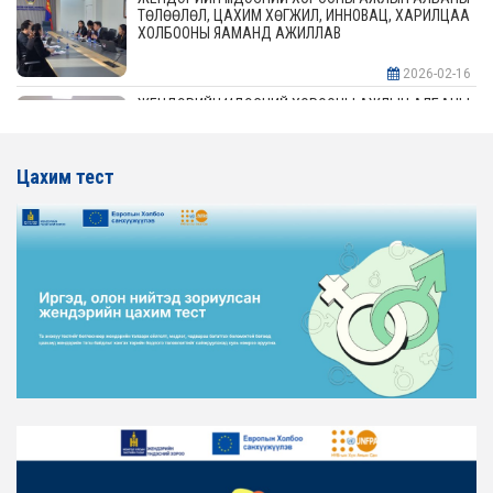
ТӨЛӨӨЛӨЛ, ЦАХИМ ХӨГЖИЛ, ИННОВАЦ, ХАРИЛЦАА
ХОЛБООНЫ ЯАМАНД АЖИЛЛАВ
2026-02-16
ЖЕНДЭРИЙН ҮНДЭСНИЙ ХОРООНЫ АЖЛЫН АЛБАНЫ
ТӨЛӨӨЛӨЛ АЖ ҮЙЛДВЭР, ЭРДЭС БАЯЛАГИЙН
ЯАМАНД АЖИЛЛАВ
Цахим тест
2026-02-16
ЖЕНДЭРИЙН ҮНДЭСНИЙ ХОРООНЫ АЖЛЫН АЛБАНЫ
ТӨЛӨӨЛӨЛ ХОТ БАЙГУУЛАЛТ, БАРИЛГА, ОРОН
СУУЦЖУУЛАЛТЫН ЯАМАНД АЖИЛЛАВ
2026-02-16
ЖЕНДЭРИЙН ЭРХ ТЭГШ БАЙДЛЫГ ХАНГАХ ҮЙЛ
АЖИЛЛАГААГ ЭРЧИМЖҮҮЛЭХ САРЫН ХУВААРЬТАЙ
ТАНИЛЦАНА УУ
2026-02-16
ЖЕНДЭРИЙН ҮНДЭСНИЙ ХОРООНЫ АЖЛЫН АЛБАНЫ
ТӨЛӨӨЛӨЛ ЗАМ ТЭЭВРИЙН ЯАМАНД АЖИЛЛАВ