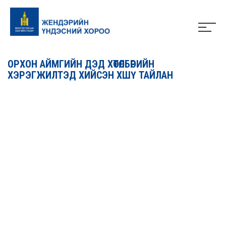
ОРХОН АЙМГИЙН ДЭД ХӨТӨЛБӨРИЙН
ХЭРЭГЖИЛТЭД ХИЙСЭН ХШҮ ТАЙЛАН