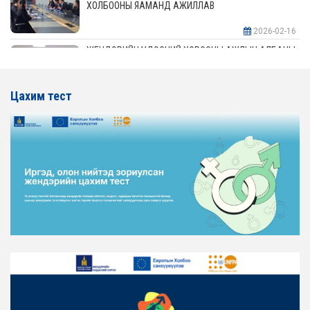
ХОЛБООНЫ ЯАМАНД АЖИЛЛАВ
2026-02-16
ЖЕНДЭРИЙН ҮНДЭСНИЙ ХОРООНЫ АЖЛЫН АЛБАНЫ
ТӨЛӨӨЛӨЛ АЖ ҮЙЛДВЭР, ЭРДЭС БАЯЛАГИЙН
ЯАМАНД АЖИЛЛАВ
Цахим тест
2026-02-16
ЖЕНДЭРИЙН ҮНДЭСНИЙ ХОРООНЫ АЖЛЫН АЛБАНЫ
ТӨЛӨӨЛӨЛ ХОТ БАЙГУУЛАЛТ, БАРИЛГА, ОРОН
СУУЦЖУУЛАЛТЫН ЯАМАНД АЖИЛЛАВ
2026-02-16
ЖЕНДЭРИЙН ЭРХ ТЭГШ БАЙДЛЫГ ХАНГАХ ҮЙЛ
АЖИЛЛАГААГ ЭРЧИМЖҮҮЛЭХ САРЫН ХУВААРЬТАЙ
ТАНИЛЦАНА УУ
2026-02-16
ЖЕНДЭРИЙН ҮНДЭСНИЙ ХОРООНЫ АЖЛЫН АЛБАНЫ
ТӨЛӨӨЛӨЛ ЗАМ ТЭЭВРИЙН ЯАМАНД АЖИЛЛАВ
2026-02-16