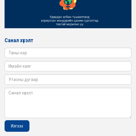
ЖЕНДЭРИЙН ҮНДЭСНИЙ ХОРООНЫ АЖЛЫН АЛБАНЫ
ТӨЛӨӨЛӨЛ БАТЛАН ХАМГААЛАХ ЯАМАНД
АЖИЛЛАВ
2026-02-16
ЖЕНДЭРИЙН ҮНДЭСНИЙ ХОРООНЫ АЖЛЫН АЛБАНЫ
ТӨЛӨӨЛӨЛ САНГИЙН ЯАМАНД АЖИЛЛАВ
Санал хүсэлт
2026-02-05