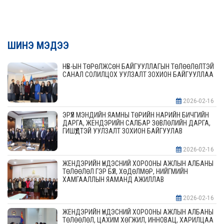
ШИНЭ МЭДЭЭ
НҮБ-ЫН ТӨРӨЛЖСӨН БАЙГУУЛЛАГЫН ТӨЛӨӨЛӨЛТЭЙ
САНАЛ СОЛИЛЦОХ УУЛЗАЛТ ЗОХИОН БАЙГУУЛЛАА
2026-02-16
ЭРҮҮЛ МЭНДИЙН ЯАМНЫ ТӨРИЙН НАРИЙН БИЧГИЙН
ДАРГА, ЖЕНДЭРИЙН САЛБАР ЗӨВЛӨЛИЙН ДАРГА,
ГИШҮҮДТЭЙ УУЛЗАЛТ ЗОХИОН БАЙГУУЛАВ
2026-02-16
ЖЕНДЭРИЙН ҮНДЭСНИЙ ХОРООНЫ АЖЛЫН АЛБАНЫ
ТӨЛӨӨЛӨЛ ГЭР БҮЛ, ХӨДӨЛМӨР, НИЙГМИЙН
ХАМГААЛЛЫН ЯАМАНД АЖИЛЛАВ
2026-02-16
ЖЕНДЭРИЙН ҮНДЭСНИЙ ХОРООНЫ АЖЛЫН АЛБАНЫ
ТӨЛӨӨЛӨЛ, ЦАХИМ ХӨГЖИЛ, ИННОВАЦ, ХАРИЛЦАА