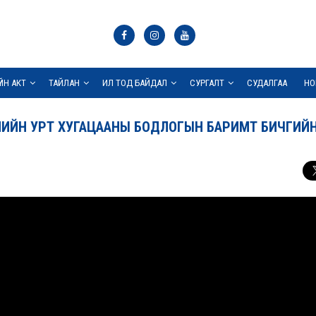
ҮЙН АКТ
ТАЙЛАН
ИЛ ТОД БАЙДАЛ
СУРГАЛТ
СУДАЛГАА
НО
ЖЛИЙН УРТ ХУГАЦААНЫ БОДЛОГЫН БАРИМТ БИЧГИЙ