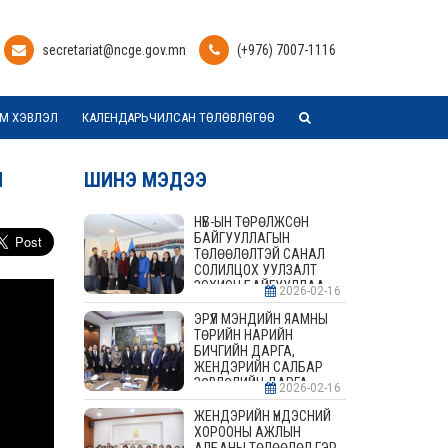
secretariat@ncge.gov.mn
(+976) 7007-1116
М ХЭВЛЭЛ
КАЛЕНДАРЬЧИЛСАН ТӨЛӨВЛӨГӨӨ
Н
ШИНЭ МЭДЭЭ
НҮБ-ЫН ТӨРӨЛЖСӨН
БАЙГУУЛЛАГЫН
ТӨЛӨӨЛӨЛТЭЙ САНАЛ
СОЛИЛЦОХ УУЛЗАЛТ
ЗОХИОН БАЙГУУЛЛАА
2026-02-16
ЭРҮҮЛ МЭНДИЙН ЯАМНЫ
ТӨРИЙН НАРИЙН
БИЧГИЙН ДАРГА,
ЖЕНДЭРИЙН САЛБАР
ЗӨВЛӨЛИЙН ДАРГА,
2026-02-16
ГИШҮҮДТЭЙ УУЛЗАЛТ
ЗОХИОН БАЙГУУЛАВ
ЖЕНДЭРИЙН ҮНДЭСНИЙ
ХОРООНЫ АЖЛЫН