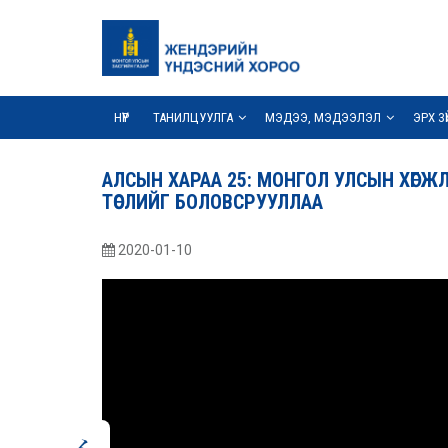
НҮҮР
ТАНИЛЦУУЛГА
МЭДЭЭ, МЭДЭЭЛЭЛ
ЭРХ З
АЛСЫН ХАРАА 25: МОНГОЛ УЛСЫН ХӨГ
ТӨСЛИЙГ БОЛОВСРУУЛЛАА
2020-01-10