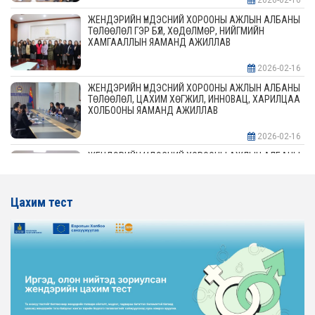
2026-02-16
ЖЕНДЭРИЙН ҮНДЭСНИЙ ХОРООНЫ АЖЛЫН АЛБАНЫ
ТӨЛӨӨЛӨЛ ГЭР БҮЛ, ХӨДӨЛМӨР, НИЙГМИЙН
ХАМГААЛЛЫН ЯАМАНД АЖИЛЛАВ
2026-02-16
ЖЕНДЭРИЙН ҮНДЭСНИЙ ХОРООНЫ АЖЛЫН АЛБАНЫ
ТӨЛӨӨЛӨЛ, ЦАХИМ ХӨГЖИЛ, ИННОВАЦ, ХАРИЛЦАА
ХОЛБООНЫ ЯАМАНД АЖИЛЛАВ
2026-02-16
ЖЕНДЭРИЙН ҮНДЭСНИЙ ХОРООНЫ АЖЛЫН АЛБАНЫ
ТӨЛӨӨЛӨЛ АЖ ҮЙЛДВЭР, ЭРДЭС БАЯЛАГИЙН
ЯАМАНД АЖИЛЛАВ
Цахим тест
2026-02-16
ЖЕНДЭРИЙН ҮНДЭСНИЙ ХОРООНЫ АЖЛЫН АЛБАНЫ
ТӨЛӨӨЛӨЛ ХОТ БАЙГУУЛАЛТ, БАРИЛГА, ОРОН
СУУЦЖУУЛАЛТЫН ЯАМАНД АЖИЛЛАВ
2026-02-16
ЖЕНДЭРИЙН ЭРХ ТЭГШ БАЙДЛЫГ ХАНГАХ ҮЙЛ
АЖИЛЛАГААГ ЭРЧИМЖҮҮЛЭХ САРЫН ХУВААРЬТАЙ