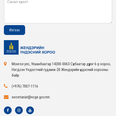
Монгол улс, Улаанбаатар 14200-0063 Сүхбаатар дүүрэг 6-р хороо,
Нэгдсэн Үндэстний гудамж-20 Жендэрийн үндэсний хорооны
байр
(+976) 7007-1116
secretariat@ncge.gov.mn