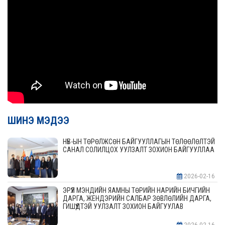
ШИНЭ МЭДЭЭ
НҮБ-ЫН ТӨРӨЛЖСӨН БАЙГУУЛЛАГЫН ТӨЛӨӨЛӨЛТЭЙ
САНАЛ СОЛИЛЦОХ УУЛЗАЛТ ЗОХИОН БАЙГУУЛЛАА
2026-02-16
ЭРҮҮЛ МЭНДИЙН ЯАМНЫ ТӨРИЙН НАРИЙН БИЧГИЙН
ДАРГА, ЖЕНДЭРИЙН САЛБАР ЗӨВЛӨЛИЙН ДАРГА,
ГИШҮҮДТЭЙ УУЛЗАЛТ ЗОХИОН БАЙГУУЛАВ