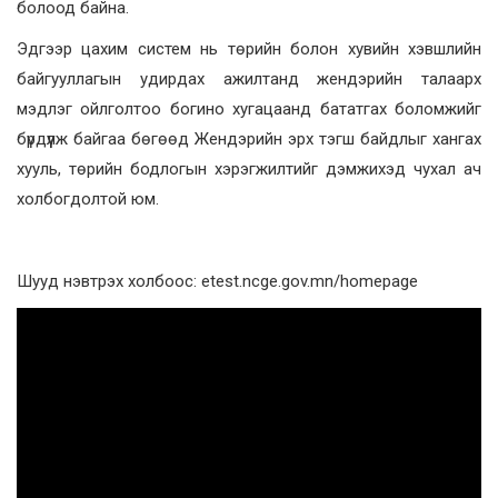
болоод байна.
Эдгээр цахим систем нь төрийн болон хувийн хэвшлийн
байгууллагын удирдах ажилтанд жендэрийн талаарх
мэдлэг ойлголтоо богино хугацаанд бататгах боломжийг
бүрдүүлж байгаа бөгөөд Жендэрийн эрх тэгш байдлыг хангах
хууль, төрийн бодлогын хэрэгжилтийг дэмжихэд чухал ач
холбогдолтой юм.
Шууд нэвтрэх холбоос: etest.ncge.gov.mn/homepage