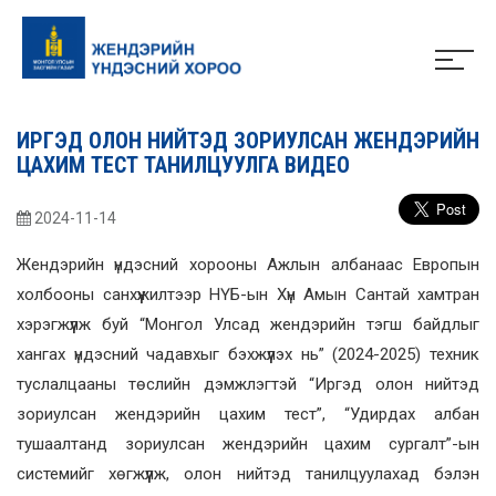
ИРГЭД ОЛОН НИЙТЭД ЗОРИУЛСАН ЖЕНДЭРИЙН
ЦАХИМ ТЕСТ ТАНИЛЦУУЛГА ВИДЕО
2024-11-14
Жендэрийн үндэсний хорооны Ажлын албанаас Европын
холбооны санхүүжилтээр НҮБ-ын Хүн Амын Сантай хамтран
хэрэгжүүлж буй “Монгол Улсад жендэрийн тэгш байдлыг
хангах үндэсний чадавхыг бэхжүүлэх нь” (2024-2025) техник
туслалцааны төслийн дэмжлэгтэй “Иргэд олон нийтэд
зориулсан жендэрийн цахим тест”, “Удирдах албан
тушаалтанд зориулсан жендэрийн цахим сургалт”-ын
системийг хөгжүүлж, олон нийтэд танилцуулахад бэлэн