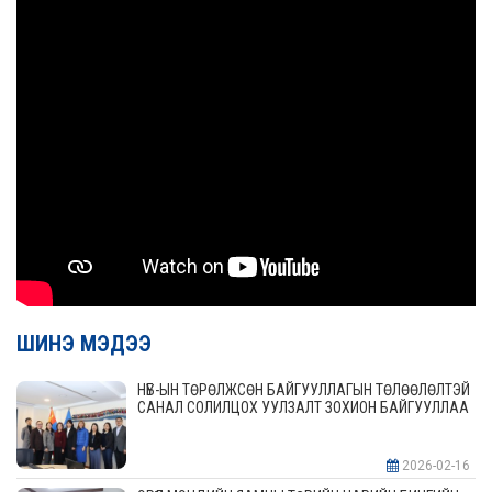
ШИНЭ МЭДЭЭ
НҮБ-ЫН ТӨРӨЛЖСӨН БАЙГУУЛЛАГЫН ТӨЛӨӨЛӨЛТЭЙ
САНАЛ СОЛИЛЦОХ УУЛЗАЛТ ЗОХИОН БАЙГУУЛЛАА
2026-02-16