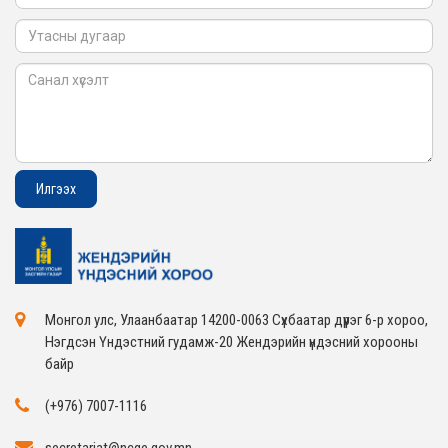
Монгол улс, Улаанбаатар 14200-0063 Сүхбаатар дүүрэг 6-р хороо,
Нэгдсэн Үндэстний гудамж-20 Жендэрийн үндэсний хорооны
байр
(+976) 7007-1116
secretariat@ncge.gov.mn