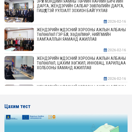
ЭРҮҮЛ МЭНДИЙН ЯАМНЫ ТӨРИЙН НАРИЙН БИЧГИЙН
ДАРГА, ЖЕНДЭРИЙН САЛБАР ЗӨВЛӨЛИЙН ДАРГА,
ГИШҮҮДТЭЙ УУЛЗАЛТ ЗОХИОН БАЙГУУЛАВ
2026-02-16
ЖЕНДЭРИЙН ҮНДЭСНИЙ ХОРООНЫ АЖЛЫН АЛБАНЫ
ТӨЛӨӨЛӨЛ ГЭР БҮЛ, ХӨДӨЛМӨР, НИЙГМИЙН
ХАМГААЛЛЫН ЯАМАНД АЖИЛЛАВ
2026-02-16
ЖЕНДЭРИЙН ҮНДЭСНИЙ ХОРООНЫ АЖЛЫН АЛБАНЫ
ТӨЛӨӨЛӨЛ, ЦАХИМ ХӨГЖИЛ, ИННОВАЦ, ХАРИЛЦАА
ХОЛБООНЫ ЯАМАНД АЖИЛЛАВ
2026-02-16
ЖЕНДЭРИЙН ҮНДЭСНИЙ ХОРООНЫ АЖЛЫН АЛБАНЫ
ТӨЛӨӨЛӨЛ АЖ ҮЙЛДВЭР, ЭРДЭС БАЯЛАГИЙН
ЯАМАНД АЖИЛЛАВ
Цахим тест
2026-02-16
ЖЕНДЭРИЙН ҮНДЭСНИЙ ХОРООНЫ АЖЛЫН АЛБАНЫ
ТӨЛӨӨЛӨЛ ХОТ БАЙГУУЛАЛТ, БАРИЛГА, ОРОН
СУУЦЖУУЛАЛТЫН ЯАМАНД АЖИЛЛАВ