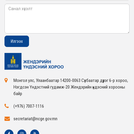
Монгол улс, Улаанбаатар 14200-0063 Сүхбаатар дүүрэг 6-р хороо,
Нэгдсэн Үндэстний гудамж-20 Жендэрийн үндэсний хорооны
байр
(+976) 7007-1116
secretariat@ncge.gov.mn