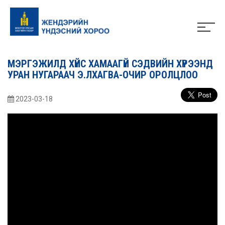
МЭРГЭЖИЛД ХҮЙС ХАМААГҮЙ СЭДВИЙН ХҮРЭЭНД
УРАН НУГАРААЧ Э.ЛХАГВА-ОЧИР ОРОЛЦЛОО
2023-03-18