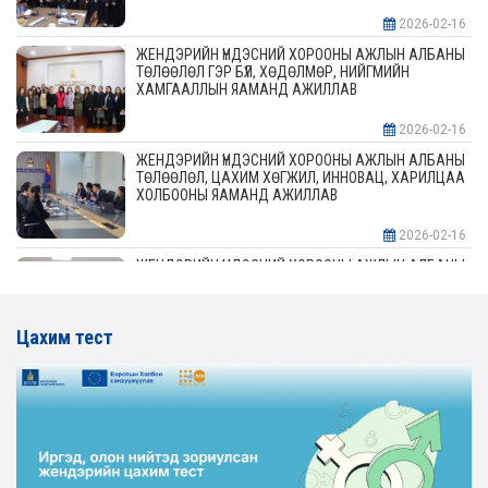
2026-02-16
ЖЕНДЭРИЙН ҮНДЭСНИЙ ХОРООНЫ АЖЛЫН АЛБАНЫ
ТӨЛӨӨЛӨЛ ГЭР БҮЛ, ХӨДӨЛМӨР, НИЙГМИЙН
ХАМГААЛЛЫН ЯАМАНД АЖИЛЛАВ
2026-02-16
ЖЕНДЭРИЙН ҮНДЭСНИЙ ХОРООНЫ АЖЛЫН АЛБАНЫ
ТӨЛӨӨЛӨЛ, ЦАХИМ ХӨГЖИЛ, ИННОВАЦ, ХАРИЛЦАА
ХОЛБООНЫ ЯАМАНД АЖИЛЛАВ
2026-02-16
ЖЕНДЭРИЙН ҮНДЭСНИЙ ХОРООНЫ АЖЛЫН АЛБАНЫ
ТӨЛӨӨЛӨЛ АЖ ҮЙЛДВЭР, ЭРДЭС БАЯЛАГИЙН
ЯАМАНД АЖИЛЛАВ
Цахим тест
2026-02-16
ЖЕНДЭРИЙН ҮНДЭСНИЙ ХОРООНЫ АЖЛЫН АЛБАНЫ
ТӨЛӨӨЛӨЛ ХОТ БАЙГУУЛАЛТ, БАРИЛГА, ОРОН
СУУЦЖУУЛАЛТЫН ЯАМАНД АЖИЛЛАВ
2026-02-16
ЖЕНДЭРИЙН ЭРХ ТЭГШ БАЙДЛЫГ ХАНГАХ ҮЙЛ