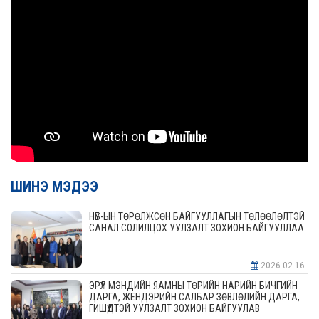
ШИНЭ МЭДЭЭ
НҮБ-ЫН ТӨРӨЛЖСӨН БАЙГУУЛЛАГЫН ТӨЛӨӨЛӨЛТЭЙ
САНАЛ СОЛИЛЦОХ УУЛЗАЛТ ЗОХИОН БАЙГУУЛЛАА
2026-02-16
ЭРҮҮЛ МЭНДИЙН ЯАМНЫ ТӨРИЙН НАРИЙН БИЧГИЙН
ДАРГА, ЖЕНДЭРИЙН САЛБАР ЗӨВЛӨЛИЙН ДАРГА,
ГИШҮҮДТЭЙ УУЛЗАЛТ ЗОХИОН БАЙГУУЛАВ