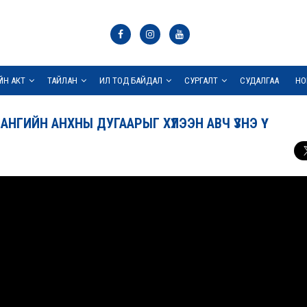
ҮЙН АКТ
ТАЙЛАН
ИЛ ТОД БАЙДАЛ
СУРГАЛТ
СУДАЛГАА
НО
ГИЙН АНХНЫ ДУГААРЫГ ХҮЛЭЭН АВЧ ҮЗНЭ ҮҮ