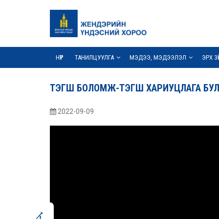
НҮҮР
ТАНИЛЦУУЛГА
МЭДЭЭ, МЭДЭЭЛЭЛ
ЭРХ З
ТЭГШ БОЛОМЖ-ТЭГШ ХАРИУЦЛАГА БУЛАН
2022-09-09