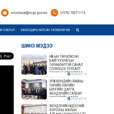
secretariat@ncge.gov.mn
(+976) 7007-1116
М ХЭВЛЭЛ
КАЛЕНДАРЬЧИЛСАН ТӨЛӨВЛӨГӨӨ
ШИНЭ МЭДЭЭ
НҮБ-ЫН ТӨРӨЛЖСӨН
БАЙГУУЛЛАГЫН
ТӨЛӨӨЛӨЛТЭЙ САНАЛ
СОЛИЛЦОХ УУЛЗАЛТ
ЗОХИОН БАЙГУУЛЛАА
2026-02-16
ЭРҮҮЛ МЭНДИЙН ЯАМНЫ
ТӨРИЙН НАРИЙН
БИЧГИЙН ДАРГА,
ЖЕНДЭРИЙН САЛБАР
ЗӨВЛӨЛИЙН ДАРГА,
2026-02-16
ГИШҮҮДТЭЙ УУЛЗАЛТ
ЗОХИОН БАЙГУУЛАВ
ЖЕНДЭРИЙН ҮНДЭСНИЙ
ХОРООНЫ АЖЛЫН