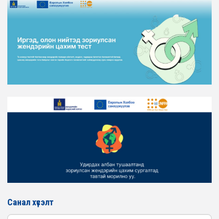
ЖЕНДЭРИЙН ҮНДЭСНИЙ ХОРООНЫ АЖЛЫН АЛБАНЫ
ТӨЛӨӨЛӨЛ ХОТ БАЙГУУЛАЛТ, БАРИЛГА, ОРОН
СУУЦЖУУЛАЛТЫН ЯАМАНД АЖИЛЛАВ
2026-02-16
ЖЕНДЭРИЙН ЭРХ ТЭГШ БАЙДЛЫГ ХАНГАХ ҮЙЛ
АЖИЛЛАГААГ ЭРЧИМЖҮҮЛЭХ САРЫН ХУВААРЬТАЙ
ТАНИЛЦАНА УУ
2026-02-16
ЖЕНДЭРИЙН ҮНДЭСНИЙ ХОРООНЫ АЖЛЫН АЛБАНЫ
ТӨЛӨӨЛӨЛ ЗАМ ТЭЭВРИЙН ЯАМАНД АЖИЛЛАВ
2026-02-16
ЖЕНДЭРИЙН ҮНДЭСНИЙ ХОРООНЫ АЖЛЫН АЛБАНЫ
ТӨЛӨӨЛӨЛ БАТЛАН ХАМГААЛАХ ЯАМАНД
АЖИЛЛАВ
2026-02-16
ЖЕНДЭРИЙН ҮНДЭСНИЙ ХОРООНЫ АЖЛЫН АЛБАНЫ
ТӨЛӨӨЛӨЛ САНГИЙН ЯАМАНД АЖИЛЛАВ
Санал хүсэлт