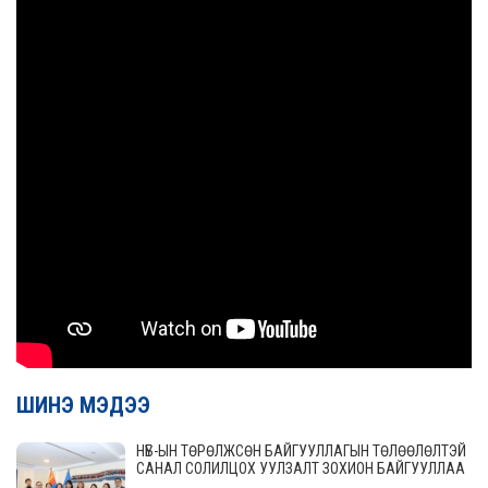
ШИНЭ МЭДЭЭ
НҮБ-ЫН ТӨРӨЛЖСӨН БАЙГУУЛЛАГЫН ТӨЛӨӨЛӨЛТЭЙ
САНАЛ СОЛИЛЦОХ УУЛЗАЛТ ЗОХИОН БАЙГУУЛЛАА