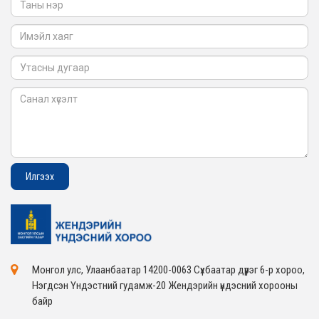
2026-02-05
Монгол улс, Улаанбаатар 14200-0063 Сүхбаатар дүүрэг 6-р хороо,
Нэгдсэн Үндэстний гудамж-20 Жендэрийн үндэсний хорооны
байр