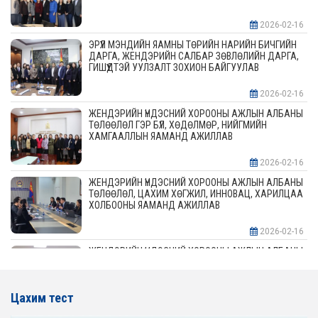
2026-02-16
ЭРҮҮЛ МЭНДИЙН ЯАМНЫ ТӨРИЙН НАРИЙН БИЧГИЙН
ДАРГА, ЖЕНДЭРИЙН САЛБАР ЗӨВЛӨЛИЙН ДАРГА,
ГИШҮҮДТЭЙ УУЛЗАЛТ ЗОХИОН БАЙГУУЛАВ
2026-02-16
ЖЕНДЭРИЙН ҮНДЭСНИЙ ХОРООНЫ АЖЛЫН АЛБАНЫ
ТӨЛӨӨЛӨЛ ГЭР БҮЛ, ХӨДӨЛМӨР, НИЙГМИЙН
ХАМГААЛЛЫН ЯАМАНД АЖИЛЛАВ
2026-02-16
ЖЕНДЭРИЙН ҮНДЭСНИЙ ХОРООНЫ АЖЛЫН АЛБАНЫ
ТӨЛӨӨЛӨЛ, ЦАХИМ ХӨГЖИЛ, ИННОВАЦ, ХАРИЛЦАА
ХОЛБООНЫ ЯАМАНД АЖИЛЛАВ
2026-02-16
ЖЕНДЭРИЙН ҮНДЭСНИЙ ХОРООНЫ АЖЛЫН АЛБАНЫ
ТӨЛӨӨЛӨЛ АЖ ҮЙЛДВЭР, ЭРДЭС БАЯЛАГИЙН
ЯАМАНД АЖИЛЛАВ
Цахим тест
2026-02-16