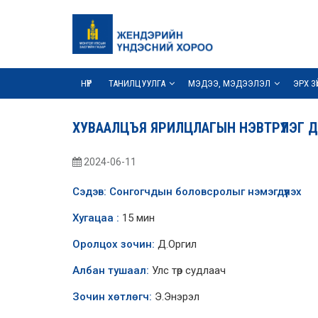
НҮҮР
ТАНИЛЦУУЛГА
МЭДЭЭ, МЭДЭЭЛЭЛ
ЭРХ З
ХУВААЛЦЪЯ ЯРИЛЦЛАГЫН НЭВТРҮҮЛЭГ ДУ
2024-06-11
Сэдэв:
Сонгогчдын
боловсролыг нэмэгдүүлэх
Хугацаа :
15 мин
Оролцох зочин:
Д.Оргил
Албан тушаал:
Улс төр судлаач
Зочин хөтлөгч
:
Э.Энэрэл