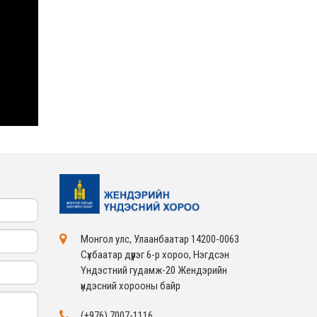
ЖЕНДЭРИЙН ҮНДЭСНИЙ
ХОРООНЫ АЖЛЫН
АЛБАНЫ ТӨЛӨӨЛӨЛ ЗАМ
ТЭЭВРИЙН ЯАМАНД
АЖИЛЛАВ
2026-02-16
ЖЕНДЭРИЙН ҮНДЭСНИЙ
ХОРООНЫ АЖЛЫН
АЛБАНЫ ТӨЛӨӨЛӨЛ
БАТЛАН ХАМГААЛАХ
ЯАМАНД АЖИЛЛАВ
2026-02-16
ЖЕНДЭРИЙН ҮНДЭСНИЙ
ХОРООНЫ АЖЛЫН
АЛБАНЫ ТӨЛӨӨЛӨЛ
САНГИЙН ЯАМАНД
АЖИЛЛАВ
2026-02-05
Монгол улс, Улаанбаатар 14200-0063
Сүхбаатар дүүрэг 6-р хороо, Нэгдсэн
Үндэстний гудамж-20 Жендэрийн
үндэсний хорооны байр
(+976) 7007-1116