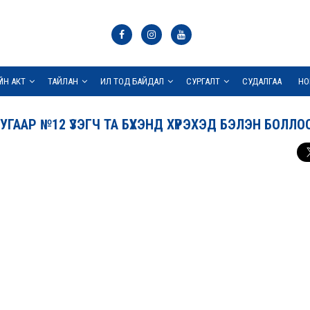
ҮЙН АКТ
ТАЙЛАН
ИЛ ТОД БАЙДАЛ
СУРГАЛТ
СУДАЛГАА
НО
ГААР №12 ҮЗЭГЧ ТА БҮХЭНД ХҮРЭХЭД БЭЛЭН БОЛЛО