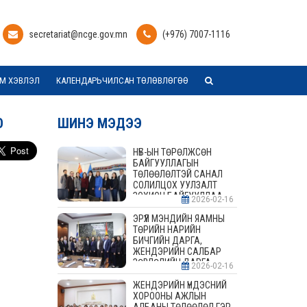
secretariat@ncge.gov.mn
(+976) 7007-1116
М ХЭВЛЭЛ
КАЛЕНДАРЬЧИЛСАН ТӨЛӨВЛӨГӨӨ
О
ШИНЭ МЭДЭЭ
НҮБ-ЫН ТӨРӨЛЖСӨН
БАЙГУУЛЛАГЫН
ТӨЛӨӨЛӨЛТЭЙ САНАЛ
СОЛИЛЦОХ УУЛЗАЛТ
ЗОХИОН БАЙГУУЛЛАА
2026-02-16
ЭРҮҮЛ МЭНДИЙН ЯАМНЫ
ТӨРИЙН НАРИЙН
БИЧГИЙН ДАРГА,
ЖЕНДЭРИЙН САЛБАР
ЗӨВЛӨЛИЙН ДАРГА,
2026-02-16
ГИШҮҮДТЭЙ УУЛЗАЛТ
ЗОХИОН БАЙГУУЛАВ
ЖЕНДЭРИЙН ҮНДЭСНИЙ
ХОРООНЫ АЖЛЫН