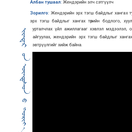
Албан тушаал:
Жендэрийн элч сэтгүүлч
Зорилго:
Жендэрийн эрх тэгш байдлыг хангах ту
эрх тэгш байдлыг хангах төрийн бодлого, хуу
сурталчлах үйл ажиллагааг хэвлэл мэдээлэл, 
байгуулах, жендэрийн эрх тэгш байдлыг ханга
нэвтрүүлгийг хийж байна.