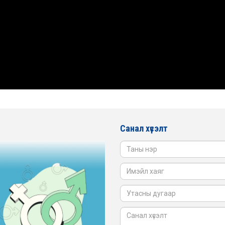
Санал хүсэлт