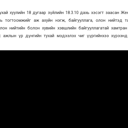
хай хуулийн 18 дугаар зүйлийн 18.3.10 дахь хэсэгт заасан Же
ль тогтоомжийг аж ахуйн нэгж, байгууллага, олон нийтэд та
олон нийтийн болон хувийн хэвшлийн байгууллагатай хамтран
х ажлын үр дүнгийн тухай мэдээлэх чиг үүргийнхээ хүрээнд