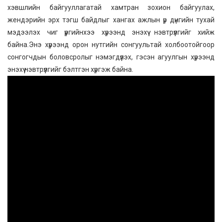
хэвшлийн байгууллагатай хамтран зохион байгуулах,
жендэрийн эрх тэгш байдлыг хангах ажлын үр дүнгийн тухай
мэдээлэх чиг үүргийнхээ хүрээнд энэхүү нэвтрүүлгийг хийж
байна.Энэ хүрээнд орон нутгийн сонгуультай холбоотойгоор
сонгогчдын боловсролыг нэмэгдүүлэх, гэсэн агуулгын хүрээнд
энэхүү нэвтрүүлгийг бэлтгэн хүргэж байна.