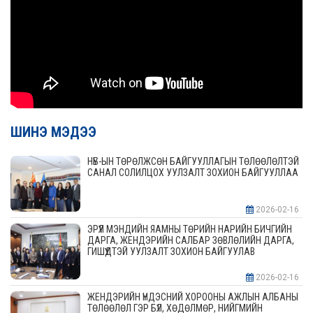
ШИНЭ МЭДЭЭ
НҮБ-ЫН ТӨРӨЛЖСӨН БАЙГУУЛЛАГЫН ТӨЛӨӨЛӨЛТЭЙ
САНАЛ СОЛИЛЦОХ УУЛЗАЛТ ЗОХИОН БАЙГУУЛЛАА
2026-02-16
ЭРҮҮЛ МЭНДИЙН ЯАМНЫ ТӨРИЙН НАРИЙН БИЧГИЙН
ДАРГА, ЖЕНДЭРИЙН САЛБАР ЗӨВЛӨЛИЙН ДАРГА,
ГИШҮҮДТЭЙ УУЛЗАЛТ ЗОХИОН БАЙГУУЛАВ
2026-02-16
ЖЕНДЭРИЙН ҮНДЭСНИЙ ХОРООНЫ АЖЛЫН АЛБАНЫ
ТӨЛӨӨЛӨЛ ГЭР БҮЛ, ХӨДӨЛМӨР, НИЙГМИЙН