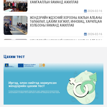
ХАМГААЛЛЫН ЯАМАНД АЖИЛЛАВ
2026-02-16
ЖЕНДЭРИЙН ҮНДЭСНИЙ ХОРООНЫ АЖЛЫН АЛБАНЫ
ТӨЛӨӨЛӨЛ, ЦАХИМ ХӨГЖИЛ, ИННОВАЦ, ХАРИЛЦАА
ХОЛБООНЫ ЯАМАНД АЖИЛЛАВ
2026-02-16
ЖЕНДЭРИЙН ҮНДЭСНИЙ ХОРООНЫ АЖЛЫН АЛБАНЫ
ТӨЛӨӨЛӨЛ АЖ ҮЙЛДВЭР, ЭРДЭС БАЯЛАГИЙН
ЯАМАНД АЖИЛЛАВ
Цахим тест
2026-02-16
ЖЕНДЭРИЙН ҮНДЭСНИЙ ХОРООНЫ АЖЛЫН АЛБАНЫ
ТӨЛӨӨЛӨЛ ХОТ БАЙГУУЛАЛТ, БАРИЛГА, ОРОН
СУУЦЖУУЛАЛТЫН ЯАМАНД АЖИЛЛАВ
2026-02-16
ЖЕНДЭРИЙН ЭРХ ТЭГШ БАЙДЛЫГ ХАНГАХ ҮЙЛ
АЖИЛЛАГААГ ЭРЧИМЖҮҮЛЭХ САРЫН ХУВААРЬТАЙ
ТАНИЛЦАНА УУ
2026-02-16