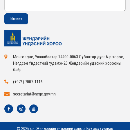
Монгол улс, Улаанбаатар 14200-0063 Сүхбаатар дүүрэг 6-р хороо,
Нэгдсэн Үндэстний гудамж-20 Жендэрийн үндэсний хорооны
байр
(+976) 7007-1116
secretariat@ncge.gov.mn
© 2026 он. Жендэрийн үндэсний хороо. Бүх эрх хуулиар