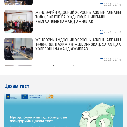
2026-02-16
ЖЕНДЭРИЙН ҮНДЭСНИЙ ХОРООНЫ АЖЛЫН АЛБАНЫ
ТӨЛӨӨЛӨЛ ГЭР БҮЛ, ХӨДӨЛМӨР, НИЙГМИЙН
ХАМГААЛЛЫН ЯАМАНД АЖИЛЛАВ
2026-02-16
ЖЕНДЭРИЙН ҮНДЭСНИЙ ХОРООНЫ АЖЛЫН АЛБАНЫ
ТӨЛӨӨЛӨЛ, ЦАХИМ ХӨГЖИЛ, ИННОВАЦ, ХАРИЛЦАА
ХОЛБООНЫ ЯАМАНД АЖИЛЛАВ
2026-02-16
ЖЕНДЭРИЙН ҮНДЭСНИЙ ХОРООНЫ АЖЛЫН АЛБАНЫ
ТӨЛӨӨЛӨЛ АЖ ҮЙЛДВЭР, ЭРДЭС БАЯЛАГИЙН
ЯАМАНД АЖИЛЛАВ
Цахим тест
2026-02-16
ЖЕНДЭРИЙН ҮНДЭСНИЙ ХОРООНЫ АЖЛЫН АЛБАНЫ
ТӨЛӨӨЛӨЛ ХОТ БАЙГУУЛАЛТ, БАРИЛГА, ОРОН
СУУЦЖУУЛАЛТЫН ЯАМАНД АЖИЛЛАВ
2026-02-16
ЖЕНДЭРИЙН ЭРХ ТЭГШ БАЙДЛЫГ ХАНГАХ ҮЙЛ