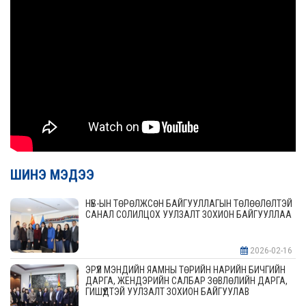
ШИНЭ МЭДЭЭ
НҮБ-ЫН ТӨРӨЛЖСӨН БАЙГУУЛЛАГЫН ТӨЛӨӨЛӨЛТЭЙ
САНАЛ СОЛИЛЦОХ УУЛЗАЛТ ЗОХИОН БАЙГУУЛЛАА
2026-02-16
ЭРҮҮЛ МЭНДИЙН ЯАМНЫ ТӨРИЙН НАРИЙН БИЧГИЙН
ДАРГА, ЖЕНДЭРИЙН САЛБАР ЗӨВЛӨЛИЙН ДАРГА,
ГИШҮҮДТЭЙ УУЛЗАЛТ ЗОХИОН БАЙГУУЛАВ