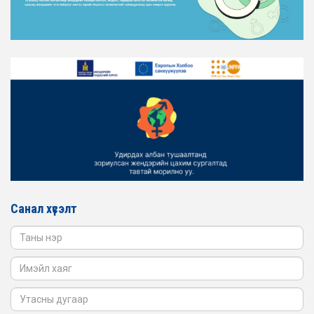
АЖИЛЛАГААГ ЭРЧИМЖҮҮЛЭХ САРЫН ХУВААРЬТАЙ
ТАНИЛЦАНА УУ
2026-02-16
ЖЕНДЭРИЙН ҮНДЭСНИЙ ХОРООНЫ АЖЛЫН АЛБАНЫ
ТӨЛӨӨЛӨЛ ЗАМ ТЭЭВРИЙН ЯАМАНД АЖИЛЛАВ
2026-02-16
ЖЕНДЭРИЙН ҮНДЭСНИЙ ХОРООНЫ АЖЛЫН АЛБАНЫ
ТӨЛӨӨЛӨЛ БАТЛАН ХАМГААЛАХ ЯАМАНД
АЖИЛЛАВ
2026-02-16
ЖЕНДЭРИЙН ҮНДЭСНИЙ ХОРООНЫ АЖЛЫН АЛБАНЫ
ТӨЛӨӨЛӨЛ САНГИЙН ЯАМАНД АЖИЛЛАВ
Санал хүсэлт
2026-02-05