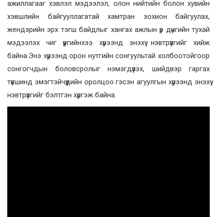
ажиллагааг хэвлэл мэдээлэл, олон нийтийн болон хувийн
хэвшлийн байгууллагатай хамтран зохион байгуулах,
жендэрийн эрх тэгш байдлыг хангах ажлын үр дүнгийн тухай
мэдээлэх чиг үүргийнхээ хүрээнд энэхүү нэвтрүүлгийг хийж
байна.Энэ хүрээнд орон нутгийн сонгуультай холбоотойгоор
сонгогчдын боловсролыг нэмэгдүүлэх, шийдвэр гаргах
түвшинд эмэгтэйчүүдийн оролцоо гэсэн агуулгын хүрээнд энэхүү
нэвтрүүлгийг бэлтгэн хүргэж байна.