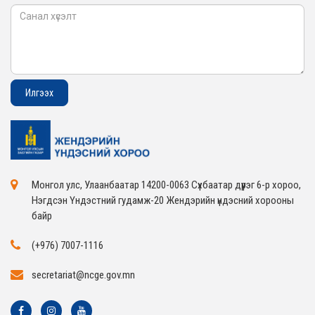
Монгол улс, Улаанбаатар 14200-0063 Сүхбаатар дүүрэг 6-р хороо,
Нэгдсэн Үндэстний гудамж-20 Жендэрийн үндэсний хорооны
байр
(+976) 7007-1116
secretariat@ncge.gov.mn