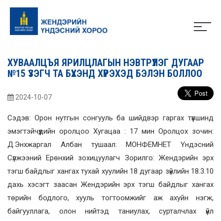
ХУВААЛЦЪЯ ЯРИЛЦЛАГЫН НЭВТРҮҮЛЭГ ДУГААР
№15 ҮЗЭГЧ ТА БҮХЭНД ХҮРЭХЭД БЭЛЭН БОЛЛОО
2024-10-07
Сэдэв: Орон нутгын сонгууль ба шийдвэр гаргах түвшинд
эмэгтэйчүүдийн оролцоо Хугацаа : 17 мин Оролцох зочин:
Д.Энхжаргал Албан тушаал: МОНФЕМНЕТ Үндэсний
Сүлжээний Ерөнхий зохицуулагч Зорилго: Жендэрийн эрх
тэгш байдлыг хангах тухай хуулийн 18 дугаар зүйлийн 18.3.10
дахь хэсэгт заасан Жендэрийн эрх тэгш байдлыг хангах
төрийн бодлого, хууль тогтоомжийг аж ахуйн нэгж,
байгууллага, олон нийтэд таниулах, сурталчлах үйл