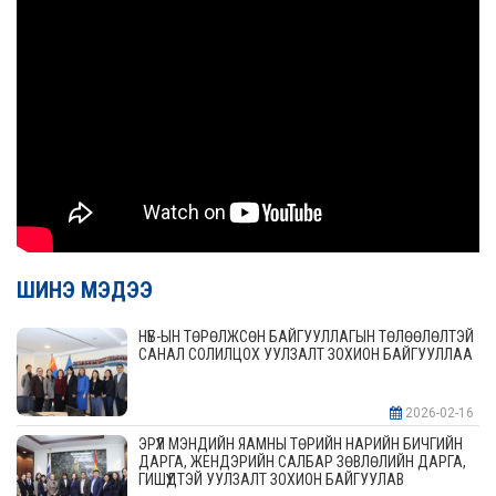
ШИНЭ МЭДЭЭ
НҮБ-ЫН ТӨРӨЛЖСӨН БАЙГУУЛЛАГЫН ТӨЛӨӨЛӨЛТЭЙ
САНАЛ СОЛИЛЦОХ УУЛЗАЛТ ЗОХИОН БАЙГУУЛЛАА
2026-02-16
ЭРҮҮЛ МЭНДИЙН ЯАМНЫ ТӨРИЙН НАРИЙН БИЧГИЙН
ДАРГА, ЖЕНДЭРИЙН САЛБАР ЗӨВЛӨЛИЙН ДАРГА,
ГИШҮҮДТЭЙ УУЛЗАЛТ ЗОХИОН БАЙГУУЛАВ