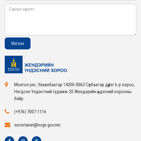
Монгол улс, Улаанбаатар 14200-0063 Сүхбаатар дүүрэг 6-р хороо,
Нэгдсэн Үндэстний гудамж-20 Жендэрийн үндэсний хорооны
байр
(+976) 7007-1116
secretariat@ncge.gov.mn