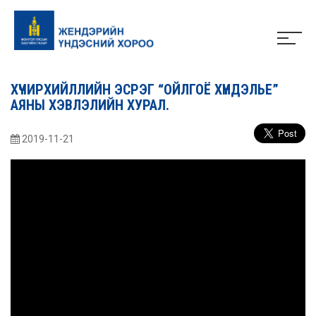
ХҮЧИРХИЙЛЛИЙН ЭСРЭГ “ОЙЛГОЁ ХҮНДЭЛЬЕ”
АЯНЫ ХЭВЛЭЛИЙН ХУРАЛ.
2019-11-21