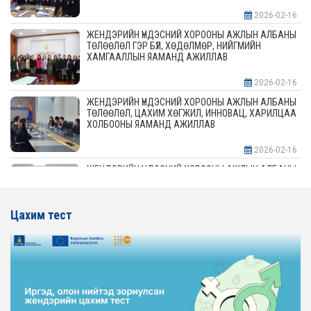
2026-02-16
ЖЕНДЭРИЙН ҮНДЭСНИЙ ХОРООНЫ АЖЛЫН АЛБАНЫ
ТӨЛӨӨЛӨЛ ГЭР БҮЛ, ХӨДӨЛМӨР, НИЙГМИЙН
ХАМГААЛЛЫН ЯАМАНД АЖИЛЛАВ
2026-02-16
ЖЕНДЭРИЙН ҮНДЭСНИЙ ХОРООНЫ АЖЛЫН АЛБАНЫ
ТӨЛӨӨЛӨЛ, ЦАХИМ ХӨГЖИЛ, ИННОВАЦ, ХАРИЛЦАА
ХОЛБООНЫ ЯАМАНД АЖИЛЛАВ
2026-02-16
ЖЕНДЭРИЙН ҮНДЭСНИЙ ХОРООНЫ АЖЛЫН АЛБАНЫ
ТӨЛӨӨЛӨЛ АЖ ҮЙЛДВЭР, ЭРДЭС БАЯЛАГИЙН
ЯАМАНД АЖИЛЛАВ
Цахим тест
2026-02-16
ЖЕНДЭРИЙН ҮНДЭСНИЙ ХОРООНЫ АЖЛЫН АЛБАНЫ
ТӨЛӨӨЛӨЛ ХОТ БАЙГУУЛАЛТ, БАРИЛГА, ОРОН
СУУЦЖУУЛАЛТЫН ЯАМАНД АЖИЛЛАВ
2026-02-16
ЖЕНДЭРИЙН ЭРХ ТЭГШ БАЙДЛЫГ ХАНГАХ ҮЙЛ