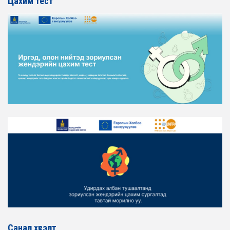
Цахим тест
2026-02-16
ЖЕНДЭРИЙН ҮНДЭСНИЙ ХОРООНЫ АЖЛЫН АЛБАНЫ
ТӨЛӨӨЛӨЛ ХОТ БАЙГУУЛАЛТ, БАРИЛГА, ОРОН
СУУЦЖУУЛАЛТЫН ЯАМАНД АЖИЛЛАВ
2026-02-16
ЖЕНДЭРИЙН ЭРХ ТЭГШ БАЙДЛЫГ ХАНГАХ ҮЙЛ
АЖИЛЛАГААГ ЭРЧИМЖҮҮЛЭХ САРЫН ХУВААРЬТАЙ
ТАНИЛЦАНА УУ
2026-02-16
ЖЕНДЭРИЙН ҮНДЭСНИЙ ХОРООНЫ АЖЛЫН АЛБАНЫ
ТӨЛӨӨЛӨЛ ЗАМ ТЭЭВРИЙН ЯАМАНД АЖИЛЛАВ
2026-02-16
ЖЕНДЭРИЙН ҮНДЭСНИЙ ХОРООНЫ АЖЛЫН АЛБАНЫ
ТӨЛӨӨЛӨЛ БАТЛАН ХАМГААЛАХ ЯАМАНД
АЖИЛЛАВ
2026-02-16
ЖЕНДЭРИЙН ҮНДЭСНИЙ ХОРООНЫ АЖЛЫН АЛБАНЫ
ТӨЛӨӨЛӨЛ САНГИЙН ЯАМАНД АЖИЛЛАВ
Санал хүсэлт