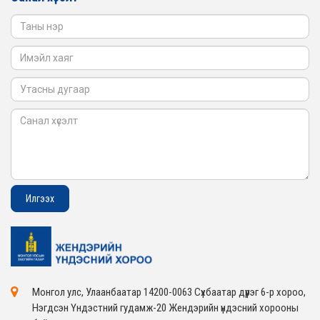
2026-02-05
Монгол улс, Улаанбаатар 14200-0063 Сүхбаатар дүүрэг 6-р хороо,
Нэгдсэн Үндэстний гудамж-20 Жендэрийн үндэсний хорооны