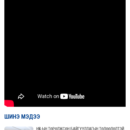
ШИНЭ МЭДЭЭ
НҮБ-ЫН ТӨРӨЛЖСӨН БАЙГУУЛЛАГЫН ТӨЛӨӨЛӨЛТЭЙ