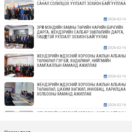
САНАЛ СОЛИЛЦОХ УУЛЗАЛТ ЗОХИОН БАЙГУУЛЛАА
2026-02-16
ЭРҮҮЛ МЭНДИЙН ЯАМНЫ ТӨРИЙН НАРИЙН БИЧГИЙН
ДАРГА, ЖЕНДЭРИЙН САЛБАР ЗӨВЛӨЛИЙН ДАРГА,
ГИШҮҮДТЭЙ УУЛЗАЛТ ЗОХИОН БАЙГУУЛАВ
2026-02-16
ЖЕНДЭРИЙН ҮНДЭСНИЙ ХОРООНЫ АЖЛЫН АЛБАНЫ
ТӨЛӨӨЛӨЛ ГЭР БҮЛ, ХӨДӨЛМӨР, НИЙГМИЙН
ХАМГААЛЛЫН ЯАМАНД АЖИЛЛАВ
2026-02-16
ЖЕНДЭРИЙН ҮНДЭСНИЙ ХОРООНЫ АЖЛЫН АЛБАНЫ
ТӨЛӨӨЛӨЛ, ЦАХИМ ХӨГЖИЛ, ИННОВАЦ, ХАРИЛЦАА
ХОЛБООНЫ ЯАМАНД АЖИЛЛАВ
2026-02-16
ЖЕНДЭРИЙН ҮНДЭСНИЙ ХОРООНЫ АЖЛЫН АЛБАНЫ
ТӨЛӨӨЛӨЛ АЖ ҮЙЛДВЭР, ЭРДЭС БАЯЛАГИЙН
ЯАМАНД АЖИЛЛАВ