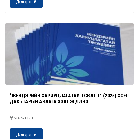
Дэлгэрэнгүй
“ЖЕНДЭРИЙН ХАРИУЦЛАГАТАЙ ТӨСӨВЛӨЛТ” (2025) ХОЁР
ДАХЬ ГАРЫН АВЛАГА ХЭВЛЭГДЛЭЭ
2025-11-10
Дэлгэрэнгүй