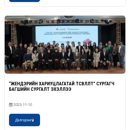
“ЖЕНДЭРИЙН ХАРИУЦЛАГАТАЙ ТӨСӨВЛӨЛТ” СУРГАГЧ
БАГШИЙН СУРГАЛТ ЭХЭЛЛЭЭ
2025-11-10
Дэлгэрэнгүй