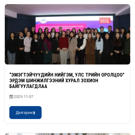
“ЭМЭГТЭЙЧҮҮДИЙН НИЙГЭМ, УЛС ТӨРИЙН ОРОЛЦОО”
ЭРДЭМ ШИНЖИЛГЭЭНИЙ ХУРАЛ ЗОХИОН
БАЙГУУЛАГДЛАА
2025-11-07
Дэлгэрэнгүй