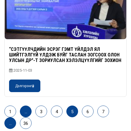
“СЭТГҮҮЛЧДИЙН ЭСРЭГ ГЭМТ ҮЙЛДЭЛ ЯЛ
ШИЙТГЭЛГҮЙ ҮЛДЭЖ БУЙГ ТАСЛАН ЗОГСООХ ОЛОН
УЛСЫН ӨДӨР”-Т ЗОРИУЛСАН ХЭЛЭЛЦҮҮЛГИЙГ ЗОХИОН
БАЙГУУЛЛАА
2025-11-03
Дэлгэрэнгүй
1
…
3
4
5
6
7
…
36